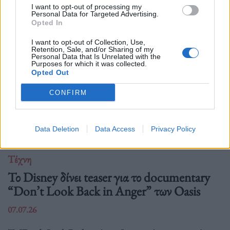
Δείτε επίσης
I want to opt-out of processing my
Personal Data for Targeted Advertising.
Opted In
I want to opt-out of Collection, Use,
Retention, Sale, and/or Sharing of my
Personal Data that Is Unrelated with the
Purposes for which it was collected.
Opted Out
CONFIRM
Data Deletion
Data Access
Privacy Policy
Τέχνη
Το Disney δίνει teaser για το documentary
“Don’t Look Back in Anger” των Oasis
07.07.26