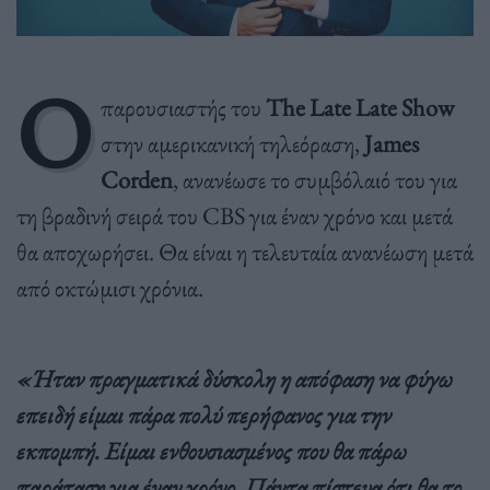
Ο
παρουσιαστής του
The Late Late Show
στην αμερικανική τηλεόραση,
James
Corden
, ανανέωσε το συμβόλαιό του για
τη βραδινή σειρά του CBS για έναν χρόνο και μετά
θα αποχωρήσει. Θα είναι η τελευταία ανανέωση μετά
από οκτώμισι χρόνια.
«Ήταν πραγματικά δύσκολη η απόφαση να φύγω
επειδή είμαι πάρα πολύ περήφανος για την
εκπομπή.
Είμαι ενθουσιασμένος που θα πάρω
παράταση για έναν χρόνο. Πάντα πίστευα ότι θα το