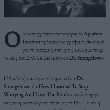
Ο
σεναριογράφος και παραγωγός
Αρμάντο
Ιανούτσι
πρόκειται να γράψει τη διασκευή
για τη θεατρική σκηνή της εμβληματικής
ταινίας του Στάνλεϊ Κιούμπρικ «
Dr. Strangelove
».
Η θρυλική ταινία με επίσημο τίτλο «
Dr.
Strangelove
» ή «
How I Learned To Stop
Worrying And Love The Bomb
» κυκλοφόρησε
στις κινηματογραφικές αίθουσες το 1964. Είναι η