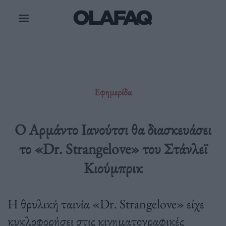
Μετάβαση
στο
περιεχόμενο
Εφημερίδα
Ο Αρμάντο Ιανούτσι θα διασκευάσει
το «Dr. Strangelove» του Στάνλεϊ
Κιούμπρικ
Η θρυλική ταινία «Dr. Strangelove» είχε
κυκλοφορήσει στις κινηματογραφικές