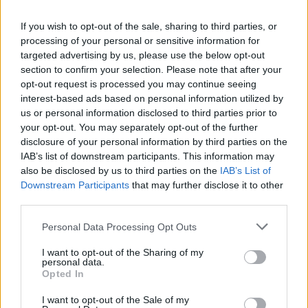
If you wish to opt-out of the sale, sharing to third parties, or
processing of your personal or sensitive information for
targeted advertising by us, please use the below opt-out
Πηγή: ΑΠΕ-ΜΠΕ
section to confirm your selection. Please note that after your
opt-out request is processed you may continue seeing
interest-based ads based on personal information utilized by
Ακολουθήστε το OLAFAQ
us or personal information disclosed to third parties prior to
στο Google News
your opt-out. You may separately opt-out of the further
disclosure of your personal information by third parties on the
IAB’s list of downstream participants. This information may
also be disclosed by us to third parties on the
IAB’s List of
Downstream Participants
that may further disclose it to other
third parties.
Newsroom
Personal Data Processing Opt Outs
I want to opt-out of the Sharing of my
personal data.
Opted In
Ετικέτες :
Dr. Strangelove
,
Αρμάντο Ιανούτσι
,
Στάνλεϊ Κιούμπρικ
.
I want to opt-out of the Sale of my