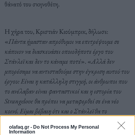
θάνατό του σκηνοθέτη.
Η χήρα του, Κριστιάν Κιούμπρικ, δήλωσε:
«
Πάντα ήμασταν απρόθυμοι να επιτρέψουμε σε
κάποιον να διασκευάσει οποιοδήποτε έργο του
Στάνλεϊ και δεν το κάναμε ποτέ
». «
Αλλά δεν
μπορέσαμε να αντισταθούμε στην έγκριση αυτού του
έργου: Είναι η κατάλληλη στιγμή, οι άνθρωποι που
το ανέλαβαν είναι φανταστικοί και η ιστορία του
Strangelove θα πρέπει να μεταφερθεί σε ένα νέο
κοινό. Είμαι βέβαιη ότι και ο Στάνλεϊ θα το
ενέκρινε
», πρόσθεσε.
olafaq.gr -
Do Not Process My Personal
Information