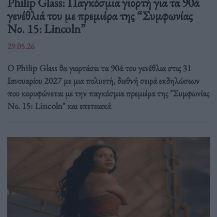
Philip Glass: Παγκόσμια γιορτή για τα 90ά
γενέθλιά του με πρεμιέρα της “Συμφωνίας
Νο. 15: Lincoln”
29.05.26
Ο Philip Glass θα γιορτάσει τα 90ά του γενέθλια στις 31
Ιανουαρίου 2027 με μια πολυετή, διεθνή σειρά εκδηλώσεων
που κορυφώνεται με την παγκόσμια πρεμιέρα της "Συμφωνίας
Νο. 15: Lincoln" και επετειακά