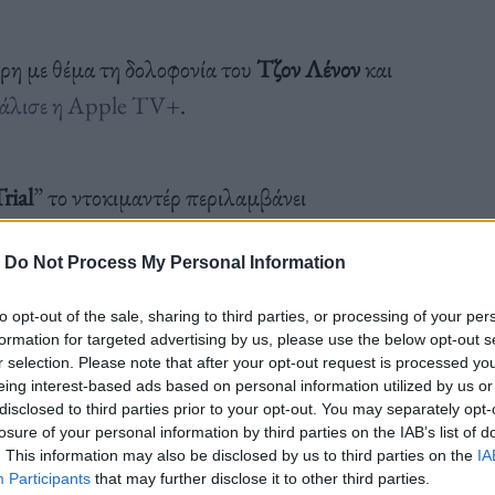
ρη με θέμα τη δολοφονία του
Τζον Λένον
και
άλισε η Apple TV+
.
rial
” το ντοκιμαντέρ περιλαμβάνει
ων και φωτογραφίες από τη σκηνή του εγκλήματος
-
Do Not Process My Personal Information
υ ρίχνουν φως στη ζωή και τη δολοφονία του
και την έρευνα και καταδίκη του Μαρκ Ντέιβιντ
to opt-out of the sale, sharing to third parties, or processing of your per
να με δελτίο Τύπου.
formation for targeted advertising by us, please use the below opt-out s
r selection. Please note that after your opt-out request is processed y
eing interest-based ads based on personal information utilized by us or
disclosed to third parties prior to your opt-out. You may separately opt-
losure of your personal information by third parties on the IAB’s list of
. This information may also be disclosed by us to third parties on the
IA
ή έρευνα» της δολοφονίας του Λένον το 1980
,
Participants
that may further disclose it to other third parties.