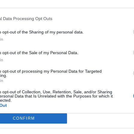
κτεταμένη πρόσβαση στο αστυνομικό τμήμα της
 στο γραφείο του Γενικού Εισαγγελέα μέσω του
l Data Processing Opt Outs
o opt-out of the Sharing of my personal data.
In
ους ήταν πιο κοντά στον Λένον την εποχή της
o opt-out of the Sale of my Personal Data.
ρά εξετάζει επίσης προσεκτικά τα κίνητρα του
In
όρους υπεράσπισης του Τσάπμαν, τους
to opt-out of processing my Personal Data for Targeted
ing.
.
In
o opt-out of Collection, Use, Retention, Sale, and/or Sharing
ersonal Data that Is Unrelated with the Purposes for which it
lected.
Out
CONFIRM
ντστριμ το “Murder Without a Trial” είναι
γός της Coldstream μαζί με τους Ντέιβιντ