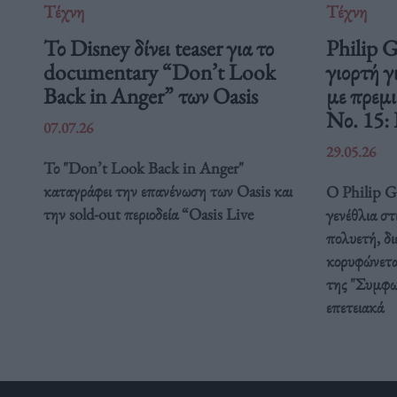
Τέχνη
Τέχνη
Το Disney δίνει teaser για το
Philip 
documentary “Don’t Look
γιορτή γ
Back in Anger” των Oasis
με πρεμ
Νο. 15:
07.07.26
29.05.26
Το "Don’t Look Back in Anger"
καταγράφει την επανένωση των Oasis και
Ο Philip Gl
την sold-out περιοδεία “Oasis Live
γενέθλια στ
πολυετή, δ
κορυφώνετα
της "Συμφω
επετειακά