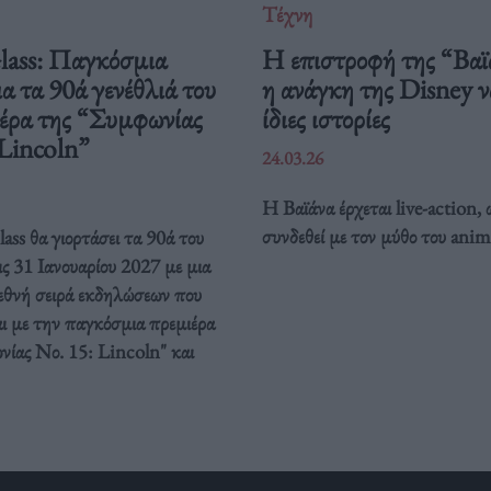
Τέχνη
Glass: Παγκόσμια
Η επιστροφή της “Βαϊ
ια τα 90ά γενέθλιά του
η ανάγκη της Disney να
ιέρα της “Συμφωνίας
ίδιες ιστορίες
 Lincoln”
24.03.26
Η Βαϊάνα έρχεται live-action, 
συνδεθεί με τον μύθο του anim
ass θα γιορτάσει τα 90ά του
ις 31 Ιανουαρίου 2027 με μια
ιεθνή σειρά εκδηλώσεων που
ι με την παγκόσμια πρεμιέρα
νίας Νο. 15: Lincoln" και