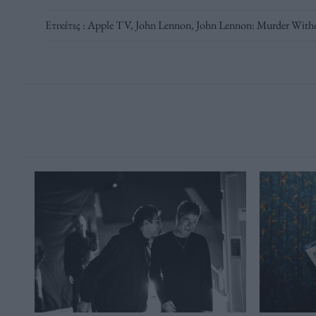
Ετικέτες :
Apple TV
,
John Lennon
,
John Lennon: Murder Withou