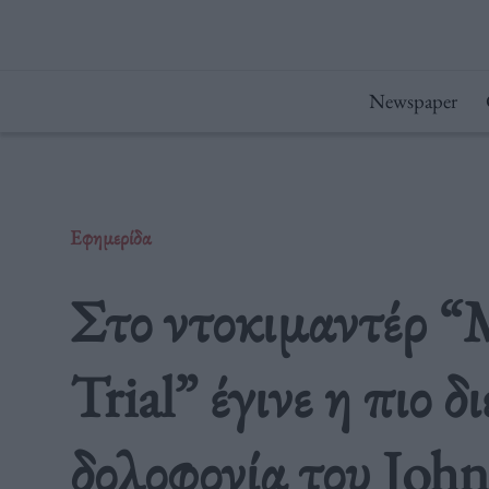
Μετάβαση
στο
περιεχόμενο
Newspaper
Εφημερίδα
Στο ντοκιμαντέρ “
Trial” έγινε η πιο δ
δολοφονία του Joh