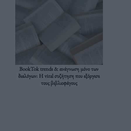
BookTok trends & ανάγνωση μόνο των
διαλόγων: Η viral συζήτηση που εξόργισε
τους βιβλιοφάγους