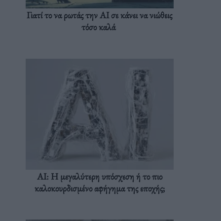
Γιατί το να ρωτάς την AI σε κάνει να νιώθεις
τόσο καλά
AI: Η μεγαλύτερη υπόσχεση ή το πιο
καλοκουρδισμένο αφήγημα της εποχής;