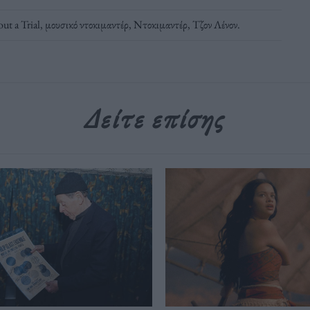
t a Trial
,
μουσικό ντοκιμαντέρ
,
Ντοκιμαντέρ
,
Τζον Λένον
.
Δείτε επίσης