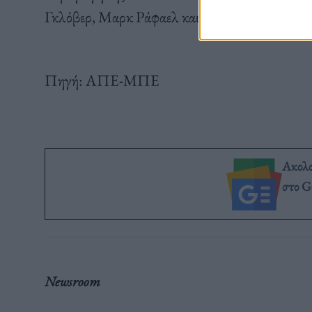
Γκλόβερ, Μαρκ Ράφαελ και Λούις Λι Ρέι είναι π
Πηγή: ΑΠΕ-ΜΠΕ
Ακολ
στο G
Newsroom