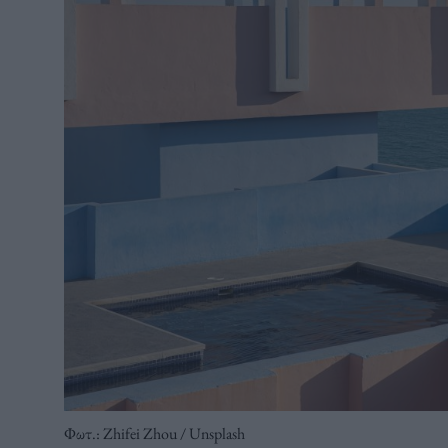
Φωτ.: Zhifei Zhou / Unsplash