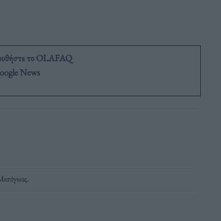
ουθήστε το OLAFAQ
oogle News
Μεσόγειος
.