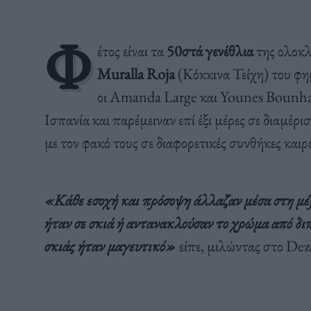
Φ
έτος είναι τα
50στά γενέθλια
της ολοκλ
Muralla Roja
(Κόκκινα Τείχη) του φ
οι Amanda Large και Younes Bounha
Ισπανία και παρέμειναν επί έξι μέρες σε διαμέ
με τον φακό τους σε διαφορετικές συνθήκες καιρ
«Κάθε εσοχή και πρόσοψη άλλαζαν μέσα στη μέρ
ήταν σε σκιά ή αντανακλούσαν το χρώμα από δι
σκιάς ήταν μαγευτικό»
είπε, μιλώντας στο Dez