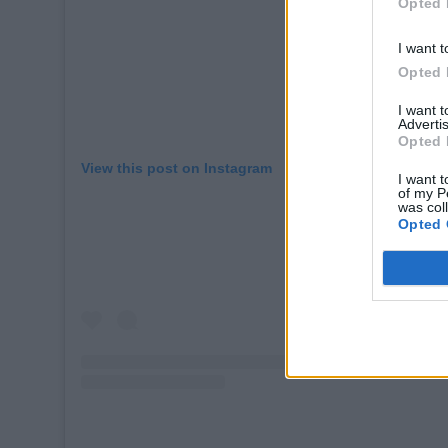
Opted 
I want t
Opted 
I want 
Advertis
Opted 
View this post on Instagram
I want t
of my P
was col
Opted 