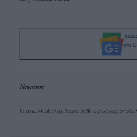
Ακολ
στο G
Newsroom
Ετικέτες :
Muralla Roja
,
Ricardo Boffil
,
αρχιτεκτονική
,
Ισπανία
,