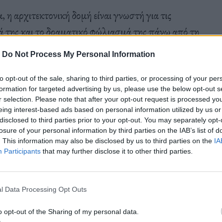
η αρχιτεκτονική δομή είναι γνωστή για τις
τά της και το δραματικό φώλιασμά της πάνω από τη
περιέγραψε το πρότζεκτ ως
«μέγιστη έκφραση του
-
Do Not Process My Personal Information
ειακή ακτή»
, σύμφωνα με τη μονογραφία
εκδόθηκε από τον βερολινέζικο οίκο Gestalten.
to opt-out of the sale, sharing to third parties, or processing of your per
formation for targeted advertising by us, please use the below opt-out s
r selection. Please note that after your opt-out request is processed y
eing interest-based ads based on personal information utilized by us or
disclosed to third parties prior to your opt-out. You may separately opt-
losure of your personal information by third parties on the IAB’s list of
. This information may also be disclosed by us to third parties on the
IA
Participants
that may further disclose it to other third parties.
l Data Processing Opt Outs
o opt-out of the Sharing of my personal data.