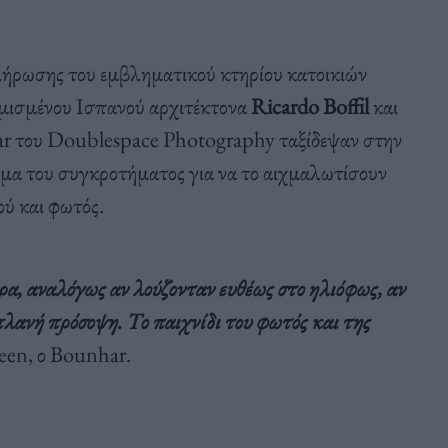
ήρωσης του εμβληματικού κτηρίου κατοικιών
ημισμένου Ισπανού αρχιτέκτονα
Ricardo Boffil
και
r του Doublespace Photography ταξίδεψαν στην
ρισμα του συγκροτήματος για να το αιχμαλωτίσουν
ού και φωτός.
α, αναλόγως αν λούζονταν ευθέως στο ηλιόφως, αν
πλανή πρόσοψη. Το παιχνίδι του φωτός και της
een, ο Bounhar.