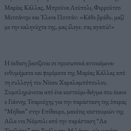
Μαρίας Κάλλας, Μπρούνα Λούπολι, Φερρούτσο
Μετσάντρι και Έλενα Ποτσάν: «Κάθε βράδυ, μαζί
με την καληνύχτα της, μας έλεγε: σας αγαπώ!»
Η έκθεση βασίζεται σε προσωπικά αντικείμενα-
ενθυμήματα και φορέματα της Μαρίας Κάλλας από
τη συλλογή του Νίκου Χαραλαμπόπουλου.
Συμπληρώνεται από ένα κοστούμι-δείγμα που έκανε
ο Γιάννης Τσαρούχης για την παράσταση της όπερας
“Μήδεια” στην Επίδαυρο, μακέτες κοστουμιών της
Λίλα ντε Νόμπιλι από την παράσταση “Λα
Τραβιάτα” στη Σκάλα του Μιλάνου, μία μακέτα