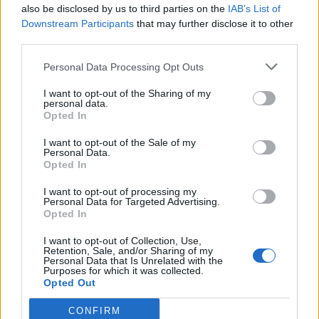
also be disclosed by us to third parties on the
IAB’s List of
Downstream Participants
that may further disclose it to other
third parties.
Personal Data Processing Opt Outs
I want to opt-out of the Sharing of my
personal data.
Opted In
Εγκαίνια έκθεσης, αφιέρωμα στη Μαρία Κάλλας με τίτλο
I want to opt-out of the Sale of my
Personal Data.
“Καληνύχτα, σας αγαπώ”. Φουαγιέ ισογείου αίθουσας Χρήστος
Opted In
Λαμπράκης
I want to opt-out of processing my
Personal Data for Targeted Advertising.
Opted In
Πηγή: ΑΠΕ-ΜΠΕ
I want to opt-out of Collection, Use,
Retention, Sale, and/or Sharing of my
Personal Data that Is Unrelated with the
Purposes for which it was collected.
Opted Out
CONFIRM