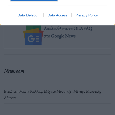
Data Deletion
Data Access
Privacy Policy
Ακολουθήστε το OLAFAQ
στο Google News
Newsroom
Ετικέτες :
Μαρία Κάλλας
,
Μέγαρο Μουσικής
,
Μέγαρο Μουσικής
Αθηνών
.