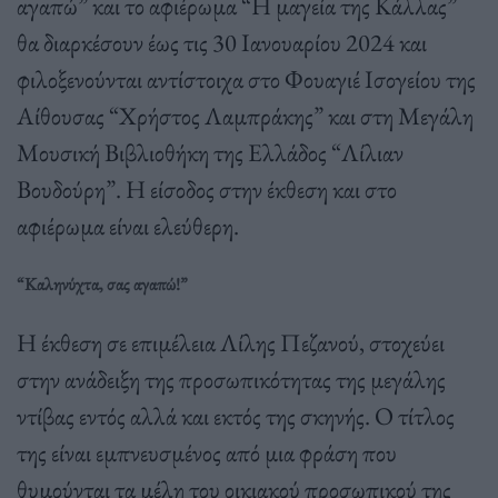
αγαπώ” και το αφιέρωμα “Η μαγεία της Κάλλας”
θα διαρκέσουν έως τις 30 Ιανουαρίου 2024 και
φιλοξενούνται αντίστοιχα στο Φουαγιέ Ισογείου της
Αίθουσας “Χρήστος Λαμπράκης” και στη Μεγάλη
Μουσική Βιβλιοθήκη της Ελλάδος “Λίλιαν
Βουδούρη”. Η είσοδος στην έκθεση και στο
αφιέρωμα είναι ελεύθερη.
“Καληνύχτα, σας αγαπώ!”
Η έκθεση σε επιμέλεια Λίλης Πεζανού, στοχεύει
στην ανάδειξη της προσωπικότητας της μεγάλης
ντίβας εντός αλλά και εκτός της σκηνής. Ο τίτλος
της είναι εμπνευσμένος από μια φράση που
θυμούνται τα μέλη του οικιακού προσωπικού της