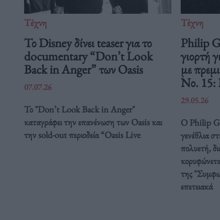
Τέχνη
Τέχνη
Το Disney δίνει teaser για το
Philip 
documentary “Don’t Look
γιορτή γ
Back in Anger” των Oasis
με πρεμ
Νο. 15:
07.07.26
29.05.26
Το "Don’t Look Back in Anger"
καταγράφει την επανένωση των Oasis και
Ο Philip Gl
την sold-out περιοδεία “Oasis Live
γενέθλια στ
πολυετή, δ
κορυφώνετα
της "Συμφω
επετειακά