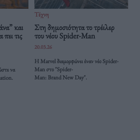
Τέχνη
άνα” και
Στη δημοσιότητα το τρέιλερ
 πει τις
του νέου Spider-Man
20.03.26
Η Marvel διαμορφώνει έναν νέο Spider-
Man στο "Spider-
ώστε να
Man: Brand New Day".
ation.