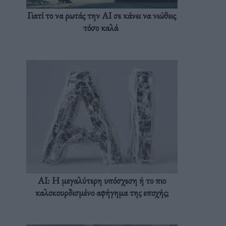
Γιατί το να ρωτάς την AI σε κάνει να νιώθεις
τόσο καλά
AI: Η μεγαλύτερη υπόσχεση ή το πιο
καλοκουρδισμένο αφήγημα της εποχής;