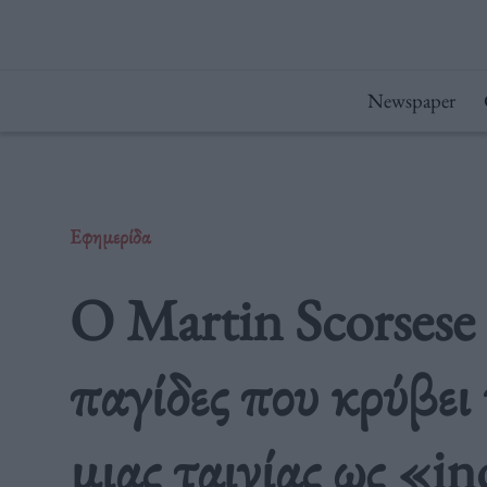
Μετάβαση
στο
περιεχόμενο
Newspaper
Εφημερίδα
Ο Martin Scorsese 
παγίδες που κρύβει
μιας ταινίας ως «i