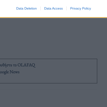
Data Deletion
Data Access
Privacy Policy
ουθήστε το OLAFAQ
oogle News