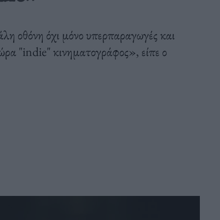
λη οθόνη όχι μόνο υπερπαραγωγές και
τώρα "indie" κινηματογράφος», είπε ο