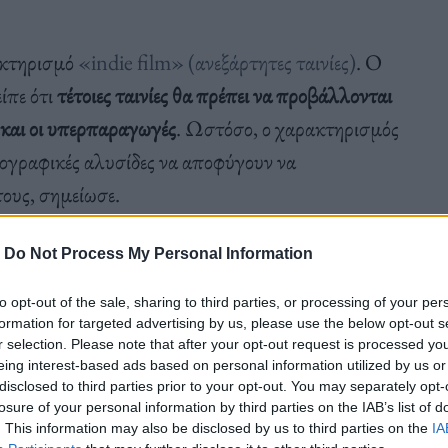
ακτηρισμό
«indie film» (ανεξάρτητες ταινίες)
. Ο
ίπε ότι
τέτοιες ταινίες θα πρέπει να προβάλλονται
 και οι υπερπαραγωγές
. Ωστόσο, ο χαρακτηρισμός
ατογραφικές αλυσίδες να αποφύγουν να
τους, σημείωσε.
-
Do Not Process My Personal Information
ε στη μεγάλη οθόνη όχι μόνο υπερπαραγωγές και
to opt-out of the sale, sharing to third parties, or processing of your per
indie” κινηματογράφος. Δεν μου αρέσει αυτός ο
formation for targeted advertising by us, please use the below opt-out s
ίναι ταινίες για όλους, και θα ήθελα να δω μια
r selection. Please note that after your opt-out request is processed y
eing interest-based ads based on personal information utilized by us or
θα επέτρεπε στους ανθρώπους να θέλουν να
disclosed to third parties prior to your opt-out. You may separately opt-
ία που δεν είναι απαραίτητα υπερπαραγωγή»
.
losure of your personal information by third parties on the IAB’s list of
. This information may also be disclosed by us to third parties on the
IA