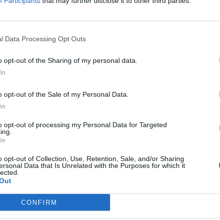
Participants
that may further disclose it to other third parties.
νδιαφέρονται πλέον να υποστηρίξουν μεμονωμένες
l Data Processing Opt Outs
θήματα ή τις προσωπικές σκέψεις και ιδέες των
o opt-out of the Sharing of my personal data.
 ονομάσουν “indie”»
.
In
o opt-out of the Sale of my Personal Data.
In
νηματογραφική κουλτούρα στις αίθουσες
λέγοντας
to opt-out of processing my Personal Data for Targeted
η κινηματογραφική κουλτούρα. Αλλά αυτή τη
ing.
In
κατά κάποιον τρόπο… Δεν αρέσουν σε όλους τα
o opt-out of Collection, Use, Retention, Sale, and/or Sharing
εν αρέσουν σε όλους οι γκανγκστερικές ταινίες ή τα
ersonal Data that Is Unrelated with the Purposes for which it
lected.
με σινεμά»
.
Out
CONFIRM