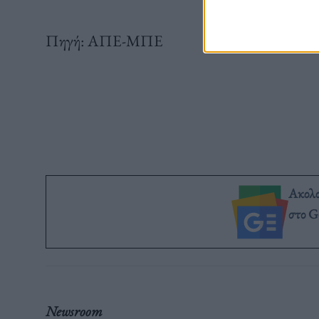
Πηγή: ΑΠΕ-ΜΠΕ
Ακολ
στο G
Newsroom