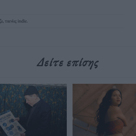
ζε
,
ταινίες indie
.
Δείτε επίσης