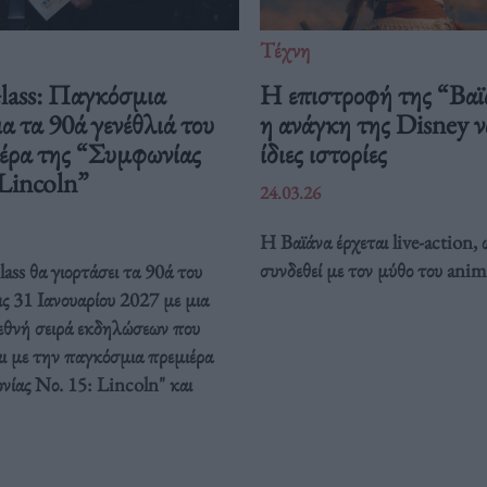
Τέχνη
Glass: Παγκόσμια
Η επιστροφή της “Βαϊ
ια τα 90ά γενέθλιά του
η ανάγκη της Disney να
ιέρα της “Συμφωνίας
ίδιες ιστορίες
 Lincoln”
24.03.26
Η Βαϊάνα έρχεται live-action, 
συνδεθεί με τον μύθο του anim
ass θα γιορτάσει τα 90ά του
ις 31 Ιανουαρίου 2027 με μια
ιεθνή σειρά εκδηλώσεων που
ι με την παγκόσμια πρεμιέρα
νίας Νο. 15: Lincoln" και