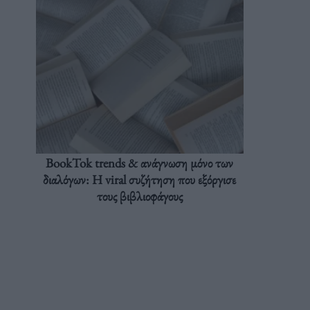
BookTok trends & ανάγνωση μόνο των
διαλόγων: Η viral συζήτηση που εξόργισε
τους βιβλιοφάγους