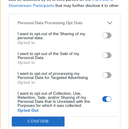
Downstream Participants
that may further disclose it to other
third parties.
Personal Data Processing Opt Outs
Ακολουθήστε το OLAFAQ
I want to opt-out of the Sharing of my
personal data.
στο Google News
Opted In
I want to opt-out of the Sale of my
Personal Data.
Opted In
I want to opt-out of processing my
Newsroom
Personal Data for Targeted Advertising.
Opted In
I want to opt-out of Collection, Use,
Retention, Sale, and/or Sharing of my
Ετικέτες :
Godzilla
,
Kong
,
Warner Bros.
,
Ταινία
,
τέρατα
.
Personal Data that Is Unrelated with the
Purposes for which it was collected.
Opted Out
CONFIRM