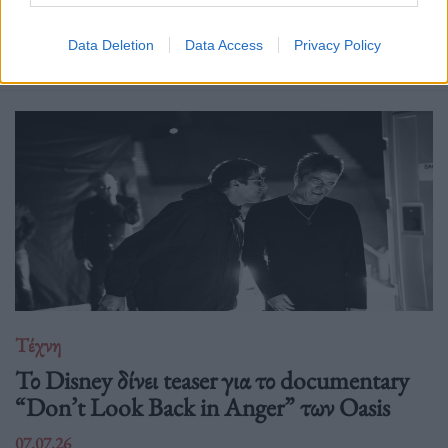
Δείτε επίσης
Data Deletion
Data Access
Privacy Policy
Τέχνη
Το Disney δίνει teaser για το documentary
“Don’t Look Back in Anger” των Oasis
07.07.26