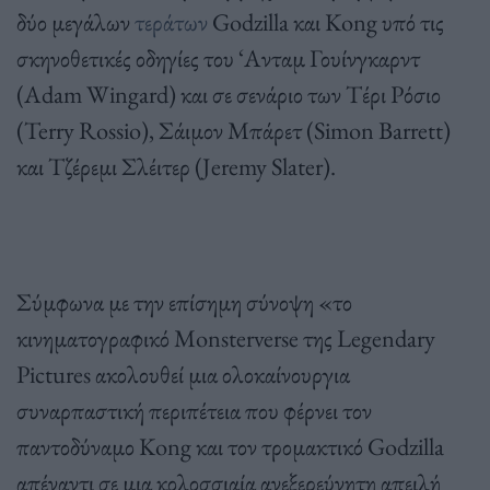
δύο μεγάλων
τεράτων
Godzilla και Kong υπό τις
σκηνοθετικές οδηγίες του ‘Ανταμ Γουίνγκαρντ
(Adam Wingard) και σε σενάριο των Τέρι Ρόσιο
(Terry Rossio), Σάιμον Μπάρετ (Simon Barrett)
και Τζέρεμι Σλέιτερ (Jeremy Slater).
Σύμφωνα με την επίσημη σύνοψη «το
κινηματογραφικό Monsterverse της Legendary
Pictures ακολουθεί μια ολοκαίνουργια
συναρπαστική περιπέτεια που φέρνει τον
παντοδύναμο Kong και τον τρομακτικό Godzilla
απέναντι σε μια κολοσσιαία ανεξερεύνητη απειλή