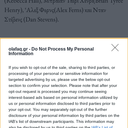
(Rebecca Hall), Μπράιαν Ταϊρί Χένρι(Brian Tyree
Henry), ‘Αλεξ Φερνς(Alex Ferns) και Νταν
Στίβενς (Dan Stevens).
Το «Godzilla x Kong: The New Empire»
olafaq.gr -
Do Not Process My Personal
αναμένεται στις κινηματογραφικές αίθουσες στις 12
Information
Απριλίου του 2024.
If you wish to opt-out of the sale, sharing to third parties, or
processing of your personal or sensitive information for
targeted advertising by us, please use the below opt-out
section to confirm your selection. Please note that after your
opt-out request is processed you may continue seeing
interest-based ads based on personal information utilized by
us or personal information disclosed to third parties prior to
your opt-out. You may separately opt-out of the further
disclosure of your personal information by third parties on the
IAB’s list of downstream participants. This information may
Πηγή: ΑΠΕ-ΜΠΕ
also be disclosed by us to third parties on the
IAB’s List of