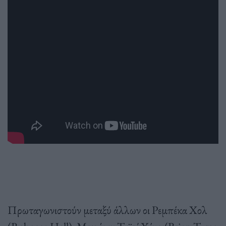
Πρωταγωνιστούν μεταξύ άλλων οι Ρεμπέκα Χολ