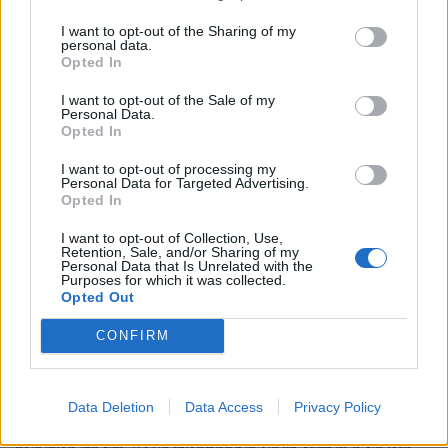
οπουδήποτε αλλού. «Συνειδητοποίησα ότι η
I want to opt-out of the Sharing of my
σύνθεση, μου προσφέρει μεγάλη ικανοποίηση. Είναι
personal data.
Opted In
μία διαφορετική προσέγγιση, πάνω στην οποία
δουλεύω καθημερινά και με τα χρόνια έγινα καλός σ’
I want to opt-out of the Sale of my
Personal Data.
αυτό», επισημαίνει, λέγοντας ότι μέσω αυτού του
Opted In
τρόπου δέχεται την επιβεβαίωση ότι μπορεί να είναι
I want to opt-out of processing my
Personal Data for Targeted Advertising.
παραγωγικός και να είναι λειτουργική η μουσική
Opted In
που γράφει.
I want to opt-out of Collection, Use,
Retention, Sale, and/or Sharing of my
Personal Data that Is Unrelated with the
Purposes for which it was collected.
Opted Out
CONFIRM
Ο Κώστας Μανίκης ασχολείται με διαφορετικά είδη
μουσικής και το κάθε άλμπουμ του αντιπροσωπεύει
Data Deletion
Data Access
Privacy Policy
ένα από αυτά. «Θα μπορούσα να εστιάσω στα πιο