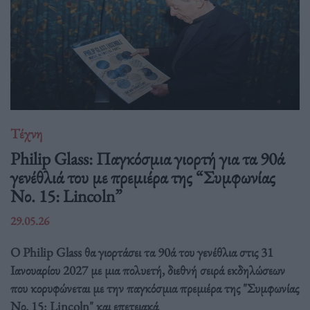
Τέχνη
Philip Glass: Παγκόσμια γιορτή για τα 90ά
γενέθλιά του με πρεμιέρα της “Συμφωνίας
Νο. 15: Lincoln”
29.05.26
Ο Philip Glass θα γιορτάσει τα 90ά του γενέθλια στις 31
Ιανουαρίου 2027 με μια πολυετή, διεθνή σειρά εκδηλώσεων
που κορυφώνεται με την παγκόσμια πρεμιέρα της "Συμφωνίας
Νο. 15: Lincoln" και επετειακά