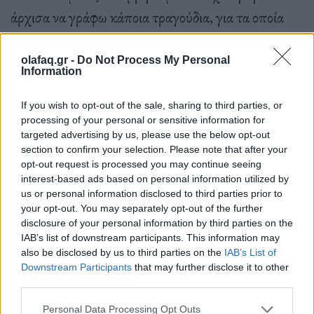
άρχισα να γράφω κάποια τραγούδια, για τα οποία
βρέθηκαν επαγγελματίες να τα ερμηνεύσουν κι αυτό
μου επιβεβαίωσε ότι είμαι στο σωστό δρόμο»,
olafaq.gr -
Do Not Process My Personal
Information
τονίζει αλλά όπως λέει, αυτό δεν του αρκούσε. «Στη
συνέχεια δούλεψα πάνω στο όνειρό μου, που ήταν να
If you wish to opt-out of the sale, sharing to third parties, or
processing of your personal or sensitive information for
αρχίσω να γράφω κινηματογραφική μουσική.
targeted advertising by us, please use the below opt-out
section to confirm your selection. Please note that after your
Ωστόσο η τετραπληγία μου με κρατά
opt-out request is processed you may continue seeing
απομονωμένο, κάτι που δεν με βοηθά στις δημόσιες
interest-based ads based on personal information utilized by
us or personal information disclosed to third parties prior to
σχέσεις που απαιτούνται για να προωθήσω τη
your opt-out. You may separately opt-out of the further
μουσική μου», συμπληρώνει και καταλήγει
disclosure of your personal information by third parties on the
IAB’s list of downstream participants. This information may
λέγοντας ότι βρήκε το δρόμο του να γράφει μουσική
also be disclosed by us to third parties on the
IAB’s List of
και να την δίνει σε εταιρείες που στη συνέχεια την
Downstream Participants
that may further disclose it to other
third parties.
προωθούν για χρήση σε διαφήμιση σήριαλ ή
Personal Data Processing Opt Outs