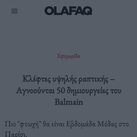
Μετάβαση
στο
περιεχόμενο
Εφημερίδα
Κλέφτες υψηλής ραπτικής –
Αγνοούνται 50 δημιουργείες του
Balmain
Πιο "φτωχή" θα είναι Εβδομάδα Μόδας στο
Παρίσι.