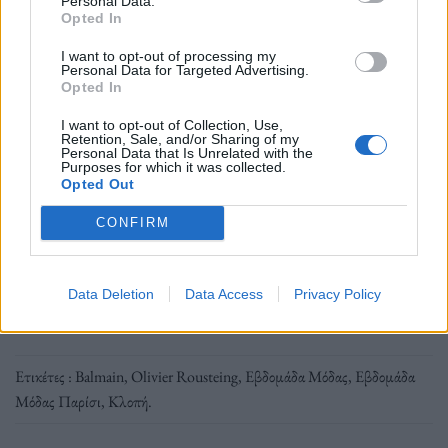
Personal Data.
Opted In
I want to opt-out of processing my
Personal Data for Targeted Advertising.
Opted In
I want to opt-out of Collection, Use,
Ακολουθήστε το OLAFAQ
Retention, Sale, and/or Sharing of my
Personal Data that Is Unrelated with the
στο Google News
Purposes for which it was collected.
Opted Out
CONFIRM
Newsroom
Data Deletion
Data Access
Privacy Policy
Ετικέτες :
Balmain
,
Olivier Rousteing
,
Εβδομάδα Μόδας
,
Εβδομάδα
Μόδας Παρίσι
,
Κλοπή
.