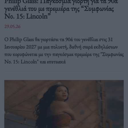
Philip Glass: Παγκόσμια γιορτή για τα 90ά
γενέθλιά του με πρεμιέρα της “Συμφωνίας
Νο. 15: Lincoln”
29.05.26
Ο Philip Glass θα γιορτάσει τα 90ά του γενέθλια στις 31
Ιανουαρίου 2027 με μια πολυετή, διεθνή σειρά εκδηλώσεων
που κορυφώνεται με την παγκόσμια πρεμιέρα της "Συμφωνίας
Νο. 15: Lincoln" και επετειακά