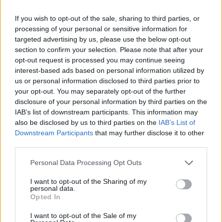
Balmain και δεν θα τα παρατήσουμε»
σημείωσε.
If you wish to opt-out of the sale, sharing to third parties, or
processing of your personal or sensitive information for
targeted advertising by us, please use the below opt-out
section to confirm your selection. Please note that after your
opt-out request is processed you may continue seeing
interest-based ads based on personal information utilized by
Πολλοί σχεδιαστές μόδας με μηνύματά τους
us or personal information disclosed to third parties prior to
εξέφρασαν την υποστήριξή τους στον Olivier
your opt-out. You may separately opt-out of the further
disclosure of your personal information by third parties on the
Rousteing, μεταξύ άλλων ο
Simon Porte
IAB’s list of downstream participants. This information may
Jacquemus
που έγραψε στα σχόλια:
«Δύναμη»
.
also be disclosed by us to third parties on the
IAB’s List of
Downstream Participants
that may further disclose it to other
third parties.
Πηγή: ΑΠΕ-ΜΠΕ
Personal Data Processing Opt Outs
I want to opt-out of the Sharing of my
personal data.
Opted In
I want to opt-out of the Sale of my