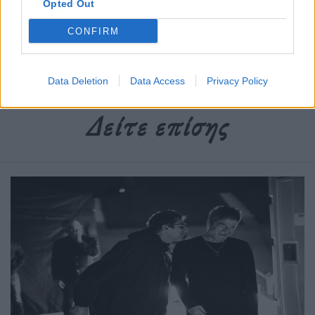
Opted Out
Ετικέτες :
Κίρα Νάιτλι
,
Ναόμι Χάρις
,
παρενόχληση
,
Σεξουαλική
Παρενόχληση
,
Χόλυγουντ
.
CONFIRM
Data Deletion
Data Access
Privacy Policy
Δείτε επίσης