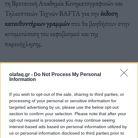
τη Βρετανική Ακαδημία Κινηματογραφικών και
Τηλεοπτικών Τεχνών BAFTA για την
έκδοση
κατευθυντήριων γραμμών
που θα βοηθήσουν στην
αντιμετώπιση του εκφοβισμού και της
παρενόχλησης.
olafaq.gr -
Do Not Process My Personal
Information
Άλλοι δημιουργικοί τομείς άρχισαν να υιοθετούν
If you wish to opt-out of the sale, sharing to third parties, or
αυτές τις αρχές προτού σχηματιστεί η διακλαδική
processing of your personal or sensitive information for
ομάδα με επικεφαλής την Creative U.K. για να
targeted advertising by us, please use the below opt-out
section to confirm your selection. Please note that after your
εξετάσει
περαιτέρω μεταρρυθμίσεις
,
opt-out request is processed you may continue seeing
συμπεριλαμβανομένης της δημιουργίας της ISA,
interest-based ads based on personal information utilized by
us or personal information disclosed to third parties prior to
την οποία η Time’s Up U.K συγκροτεί σε