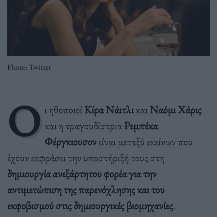
Photo: Twitter
Ο
ι ηθοποιοί
Κίρα Νάιτλι
και
Ναόμι Χάρις
και η τραγουδίστρια
Ρεμπέκα
Φέργκιουσον
είναι μεταξύ εκείνων που
έχουν εκφράσει την υποστήριξή τους στη
δημιουργία ανεξάρτητου φορέα για την
αντιμετώπιση της παρενόχλησης και του
εκφοβισμού στις δημιουργικές βιομηχανίες
.