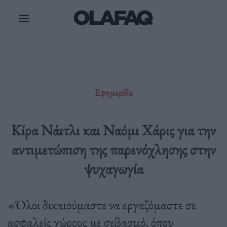
Μετάβαση
στο
περιεχόμενο
Εφημερίδα
Κίρα Νάιτλι και Ναόμι Χάρις για την
αντιμετώπιση της παρενόχλησης στην
ψυχαγωγία
«Όλοι δικαιούμαστε να εργαζόμαστε σε
ασφαλείς χώρους με σεβασμό, όπου