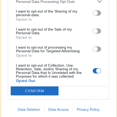
Personal Data Processing Opt Outs
εδραιωθεί στην πολιτιστική μας συνείδηση και είναι
I want to opt-out of the Sharing of my
απόδειξη της μοναδικής ικανότητάς του να
personal data.
Opted In
χαρτογραφεί την εμπειρία των Μαύρων. Είναι
I want to opt-out of the Sale of my
απόλυτη τιμή να προσφέρουμε το El Gran
Personal Data.
Opted In
Espectaculo ως το κεντρικό κομμάτι των
I want to opt-out of processing my
δημοπρασιών αυτή την άνοιξη στη Νέα Υόρκη.»
Personal Data for Targeted Advertising.
Opted In
I want to opt-out of Collection, Use,
Retention, Sale, and/or Sharing of my
Πηγή: Christie, ΑΠΕ-ΜΠΕ
Personal Data that Is Unrelated with the
Purposes for which it was collected.
Opted Out
CONFIRM
Ακολουθήστε το OLAFAQ
στο Google News
Data Deletion
Data Access
Privacy Policy