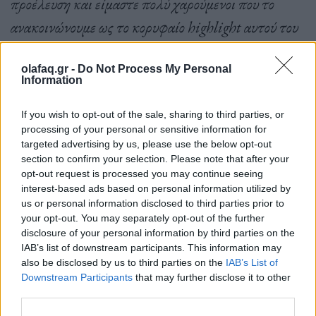
προέλευση και είμαστε πολύ χαρούμενοι που το
ανακοινώνουμε ως το κορυφαίο highlight αυτού του
Μαΐου».
olafaq.gr -
Do Not Process My Personal
Information
If you wish to opt-out of the sale, sharing to third parties, or
processing of your personal or sensitive information for
Η Isabella Lauria, επικεφαλής του οίκου Christie’s
targeted advertising by us, please use the below opt-out
section to confirm your selection. Please note that after your
τις δημοπρασίες, σχολιάζει:
«Το El Gran
opt-out request is processed you may continue seeing
interest-based ads based on personal information utilized by
Espectaculo του Jean-Michel Basquiat είναι ο
us or personal information disclosed to third parties prior to
βασικός πίνακας της ιστορίας και ένα από τα πιο
your opt-out. You may separately opt-out of the further
disclosure of your personal information by third parties on the
εμβληματικά σύγχρονα έργα όλων των εποχών.
IAB’s list of downstream participants. This information may
Είναι ένα κανονικό αριστούργημα,
also be disclosed by us to third parties on the
IAB’s List of
Downstream Participants
that may further disclose it to other
αντιπροσωπευτικό της προέλευσης της πανταχού
third parties.
παρούσας οπτικής γλώσσας του Basquiat που έχει