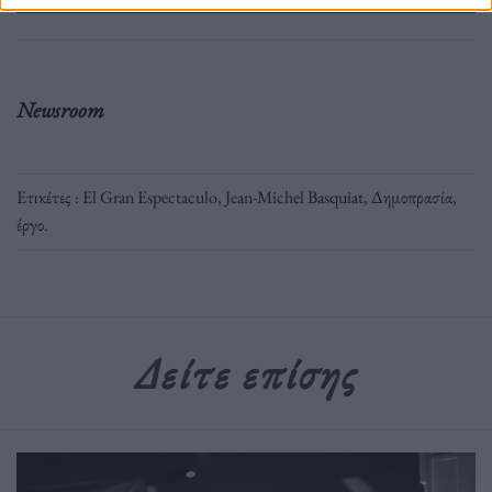
Newsroom
Ετικέτες :
El Gran Espectaculo
,
Jean-Michel Basquiat
,
Δημοπρασία
,
έργο
.
Δείτε επίσης