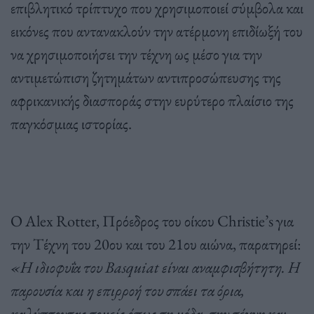
επιβλητικό τρίπτυχο που χρησιμοποιεί σύμβολα και
εικόνες που αντανακλούν την ατέρμονη επιδίωξή του
να χρησιμοποιήσει την τέχνη ως μέσο για την
αντιμετώπιση ζητημάτων αντιπροσώπευσης της
αφρικανικής διασποράς στην ευρύτερο πλαίσιο της
παγκόσμιας ιστορίας.
Ο Alex Rotter, Πρόεδρος του οίκου Christie’s για
την Τέχνη του 20ου και του 21ου αιώνα, παρατηρεί:
«Η ιδιοφυΐα του Basquiat είναι αναμφισβήτητη. Η
παρουσία και η επιρροή του σπάει τα όρια,
καλύπτοντας τομείς όπως τη μόδα, την τέχνη και