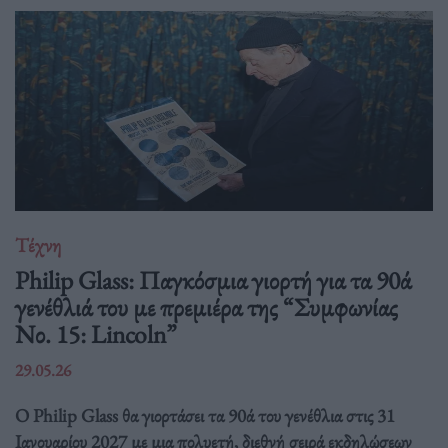
Τέχνη
Philip Glass: Παγκόσμια γιορτή για τα 90ά
γενέθλιά του με πρεμιέρα της “Συμφωνίας
Νο. 15: Lincoln”
29.05.26
Ο Philip Glass θα γιορτάσει τα 90ά του γενέθλια στις 31
Ιανουαρίου 2027 με μια πολυετή, διεθνή σειρά εκδηλώσεων