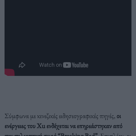
Σύμφωνα με κινεζικές ειδησεογραφικές πηγές,
οι
ενέργειες του Xu ενδέχεται να επηρεάστηκαν από
την τηλεοπτική σειρά “Breaking Bad”
. Επιπλέον, οι