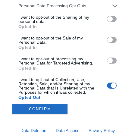
όσο και εμάς που παρακολουθούμε φανατικά τη
Personal Data Processing Opt Outs
σειρά και διαβάσαμε τα γεγονότα. Όπως
I want to opt-out of the Sharing of my
επιβεβαιώθηκε, ξανά, πέρα από την οθόνη,
τα
personal data.
Opted In
γεγονότα της πραγματικής ζωής είναι πολύ πιο
I want to opt-out of the Sale of my
περίπλοκα από τις ιστορίες που παρακολουθούμε
Personal Data.
Opted In
στον καναπέ μας
.
I want to opt-out of processing my
Personal Data for Targeted Advertising.
Opted In
I want to opt-out of Collection, Use,
Retention, Sale, and/or Sharing of my
Personal Data that Is Unrelated with the
Με πληροφορίες από: Yahoo News, New York
Purposes for which it was collected.
Opted Out
Times, Lad Bible
CONFIRM
Ακολουθήστε το OLAFAQ
Data Deletion
Data Access
Privacy Policy
στο Google News