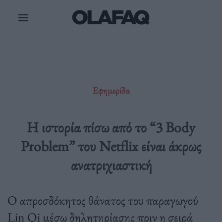
Μετάβαση
στο
περιεχόμενο
Εφημερίδα
Η ιστορία πίσω από το “3 Body
Problem” του Netflix είναι άκρως
ανατριχιαστική
Ο απροσδόκητος θάνατος του παραγωγού
Lin Qi μέσω δηλητηρίασης πριν η σειρά