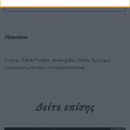
Newsroom
Ετικέτες :
3 Body Problem
,
Breaking Bad
,
Netflix
,
δηλητήρια
,
Δηλητηρίαση
,
νέα σειρά
,
πλατφόρμα streaming
.
Δείτε επίσης