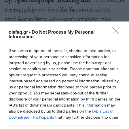
αναφορές δείχνουν ότι ο Xu Yao αντιμετώπισε
υποβιβασμό θέσης λόγω κακής απόδοσης πριν
φέρεται να καταφύγει σε δηλητηρίαση του Lin Qi.
olafaq.gr -
Do Not Process My Personal
Ο πειραματισμός του με δηλητήρια, μεταξύ άλλων
Information
σε μικρά ζώα, και η δηλητηρίαση πολλών ατόμων
If you wish to opt-out of the sale, sharing to third parties, or
στα γραφεία της Yoozoo Games, δίνουν μια
processing of your personal or sensitive information for
targeted advertising by us, please use the below opt-out
επιπλέον ανατριχιαστική ατμόσφαιρα στην
section to confirm your selection. Please note that after your
υπόθεση.
opt-out request is processed you may continue seeing
interest-based ads based on personal information utilized by
us or personal information disclosed to third parties prior to
your opt-out. You may separately opt-out of the further
disclosure of your personal information by third parties on the
Τα περίπλοκα επίπεδα ίντριγκας που περιβάλλουν
IAB’s list of downstream participants. This information may
τη δημιουργία του “3 Body Problem” έχουν αφήσει
also be disclosed by us to third parties on the
IAB’s List of
Downstream Participants
that may further disclose it to other
έκπληκτους τόσο τους ανθρώπους της βιομηχανίας
third parties.