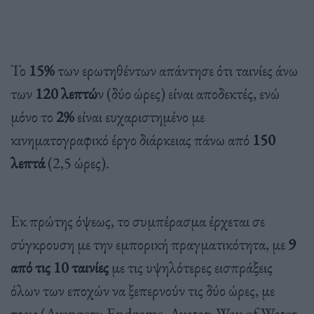
Το
15%
των ερωτηθέντων απάντησε ότι ταινίες άνω
των
120 λεπτώ
ν (δύο ώρες) είναι αποδεκτές, ενώ
μόνο το
2%
είναι ευχαριστημένο με
κινηματογραφικό έργο διάρκειας πάνω από
150
λεπτά
(2,5 ώρες).
Εκ πρώτης όψεως, το συμπέρασμα έρχεται σε
σύγκρουση με την εμπορική πραγματικότητα, με
9
από τις 10 ταινίες
με τις υψηλότερες εισπράξεις
όλων των εποχών να ξεπερνούν τις δύο ώρες, με
τρεις (Avengers: Endgame, Avatar: Way of Water