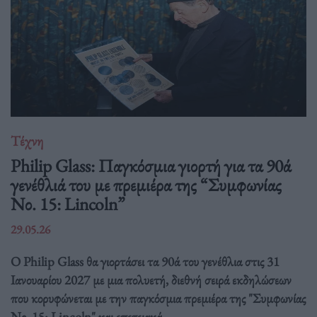
Τέχνη
Philip Glass: Παγκόσμια γιορτή για τα 90ά
γενέθλιά του με πρεμιέρα της “Συμφωνίας
Νο. 15: Lincoln”
29.05.26
Ο Philip Glass θα γιορτάσει τα 90ά του γενέθλια στις 31
Ιανουαρίου 2027 με μια πολυετή, διεθνή σειρά εκδηλώσεων
που κορυφώνεται με την παγκόσμια πρεμιέρα της "Συμφωνίας
Νο. 15: Lincoln" και επετειακά