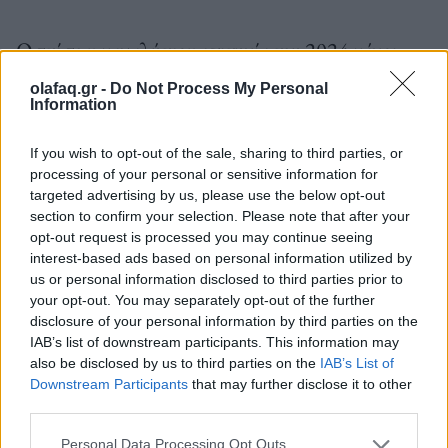
Ωστόσο η μεγαλύτερη επιτυχία του 2024 μέχρι
τώρα, η ταινία “Dune: Part Two” έχει διάρκεια τρεις
olafaq.gr -
Do Not Process My Personal
Information
ώρες.
If you wish to opt-out of the sale, sharing to third parties, or
processing of your personal or sensitive information for
targeted advertising by us, please use the below opt-out
section to confirm your selection. Please note that after your
Πηγή: ΑΠΕ-ΜΠΕ
opt-out request is processed you may continue seeing
interest-based ads based on personal information utilized by
us or personal information disclosed to third parties prior to
your opt-out. You may separately opt-out of the further
disclosure of your personal information by third parties on the
IAB’s list of downstream participants. This information may
Ακολουθήστε το OLAFAQ
also be disclosed by us to third parties on the
IAB’s List of
Downstream Participants
that may further disclose it to other
στο Google News
third parties.
Personal Data Processing Opt Outs