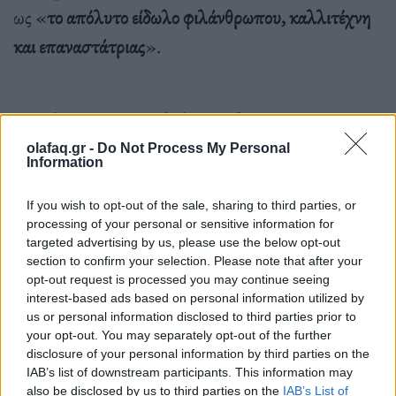
ως «
το απόλυτο είδωλο φιλάνθρωπου, καλλιτέχνη
και επαναστάτριας
».
Οι ρόλοι μουσικών ειδώλων σε βιογραφικές ταινίες
έχουν γίνει η γρήγορη οδός για την εκτόξευση της
olafaq.gr -
Do Not Process My Personal
Information
καριέρας ηθοποιών.
Οι Ράμι Μάλεκ, Άντζελα
Μπάσετ, Χοακίν Φίνιξ και Τζέιμι Φοξ
είδαν την
If you wish to opt-out of the sale, sharing to third parties, or
processing of your personal or sensitive information for
καριέρα τους να φτάνει σε νέα επίπεδα χάρη στις
targeted advertising by us, please use the below opt-out
μουσικές βιογραφίες.
section to confirm your selection. Please note that after your
opt-out request is processed you may continue seeing
interest-based ads based on personal information utilized by
us or personal information disclosed to third parties prior to
your opt-out. You may separately opt-out of the further
disclosure of your personal information by third parties on the
ΑΠΕ-ΜΠΕ
IAB’s list of downstream participants. This information may
also be disclosed by us to third parties on the
IAB’s List of