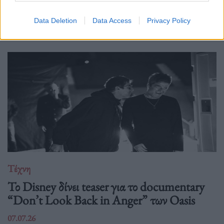
Δείτε επίσης
Data Deletion
Data Access
Privacy Policy
Τέχνη
Το Disney δίνει teaser για το documentary
“Don’t Look Back in Anger” των Oasis
07.07.26