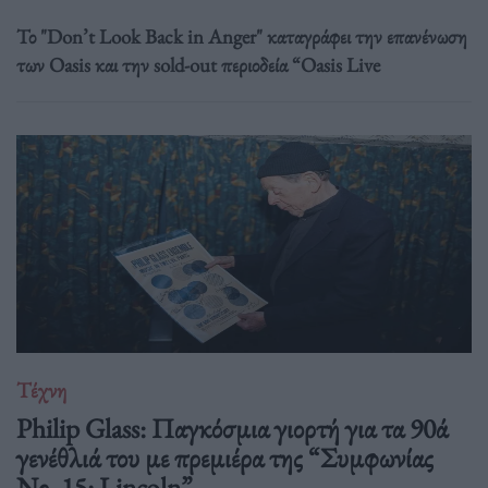
Το "Don’t Look Back in Anger" καταγράφει την επανένωση
των Oasis και την sold-out περιοδεία “Oasis Live
Τέχνη
Philip Glass: Παγκόσμια γιορτή για τα 90ά
γενέθλιά του με πρεμιέρα της “Συμφωνίας
Νο. 15: Lincoln”