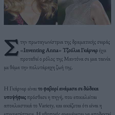
Σ
την πρωταγωνίστρια της δραματικής σειράς
«
Inventing Anna
»
Τζούλια Γκάρνερ
έχει
προταθεί ο ρόλος της Μαντόνα σε μια ταινία
με θέμα την πολυτάραχη ζωή της.
Η Γκάρνερ είναι
το φαβορί ανάμεσα σε δώδεκα
υποψήφιες
πρόσθεσε η πηγή, που επικαλείται
αποκλειστικά το Variety, και εικάζεται ότι είναι η
επικρατέστερη. Η ηθοποιός αναμένεται να αποδεχτεί