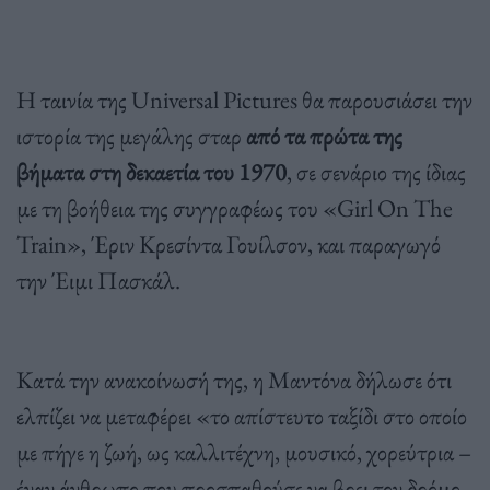
Η ταινία της Universal Pictures θα παρουσιάσει την
ιστορία της μεγάλης σταρ
από τα πρώτα της
βήματα στη δεκαετία του 1970
, σε σενάριο της ίδιας
με τη βοήθεια της συγγραφέως του «Girl On The
Train», Έριν Κρεσίντα Γουίλσον, και παραγωγό
την Έιμι Πασκάλ.
Κατά την ανακοίνωσή της, η Μαντόνα δήλωσε ότι
ελπίζει να μεταφέρει «το απίστευτο ταξίδι στο οποίο
με πήγε η ζωή, ως καλλιτέχνη, μουσικό, χορεύτρια –
έναν άνθρωπο που προσπαθούσε να βρει τον δρόμο