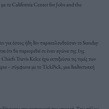
ε το California Center for Jobs and the
τον για όσους ήδη δεν παρακολουθούσαν το Sunday
αι ότι θα παρευρεθεί σε έναν αγώνα της 1ης
Chiefs Travis Kelce έχει εκτοξεύσει τις τιμές των
ρια – σύμφωνα με το TickPick, μια διαδικτυακή
υξάνοντας την οικονομική της επιρροή. Στις πόλεις