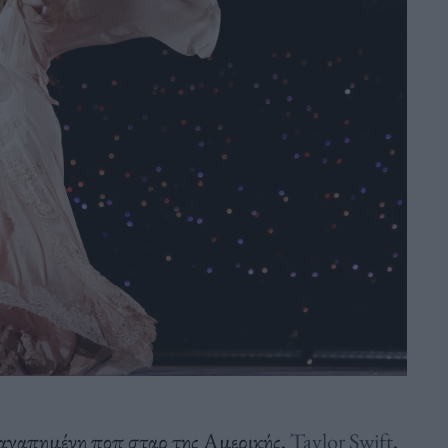
αγαπημένη ποπ σταρ της Αμερικής,
Taylor Swift
,