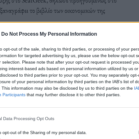
ξαναγράφει το βιβλίο των οικονομικών της
-
Do Not Process My Personal Information
to opt-out of the sale, sharing to third parties, or processing of your per
formation for targeted advertising by us, please use the below opt-out s
ικονομικό φαινόμενο”, δήλωσε ο Leyden.
r selection. Please note that after your opt-out request is processed y
eing interest-based ads based on personal information utilized by us or
disclosed to third parties prior to your opt-out. You may separately opt-
losure of your personal information by third parties on the IAB’s list of
. This information may also be disclosed by us to third parties on the
IA
γέθους Super Bowl, αλλά και σε τοπικές
Participants
that may further disclose it to other third parties.
 της πρεμιέρας της, η ταινία συναυλιών της ποπ
”, εισέπραξε περίπου 96 εκατομμύρια δολάρια στο
l Data Processing Opt Outs
ναδά, καθιστώντας την την ταινία συναυλίας με τα
βατοκύριακο πρεμιέρας, σύμφωνα με την AMC.
o opt-out of the Sharing of my personal data.