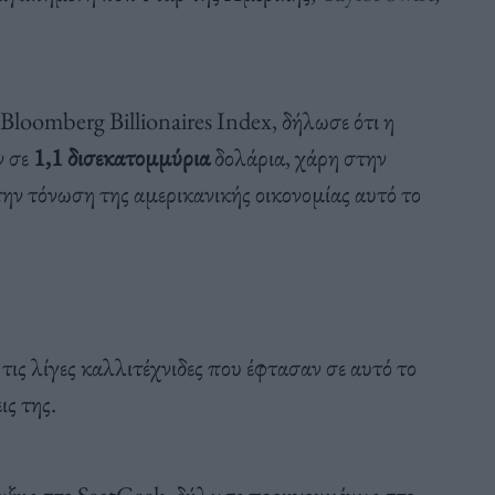
η Bloomberg Billionaires Index, δήλωσε ότι η
ν σε
1,1 δισεκατομμύρια
δολάρια, χάρη στην
την τόνωση της αμερικανικής οικονομίας αυτό το
 τις λίγες καλλιτέχνιδες που έφτασαν σε αυτό το
ις της.
τυξης στο SeatGeek, δήλωσε προηγουμένως στο