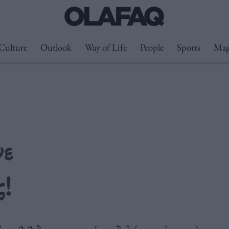
Culture
Outlook
Way of Life
People
Sports
Mag
νε
ς!