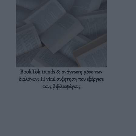
BookTok trends & ανάγνωση μόνο των
διαλόγων: Η viral συζήτηση που εξόργισε
τους βιβλιοφάγους