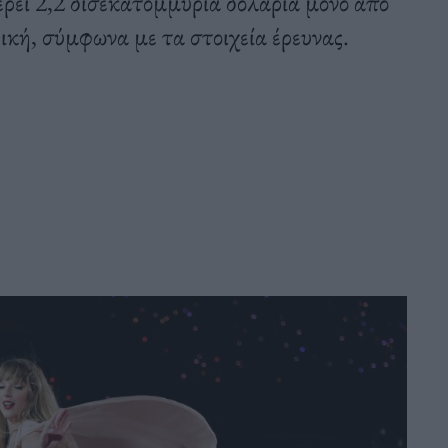
έρει 2,2 δισεκατομμύρια δολάρια μόνο από
ική, σύμφωνα με τα στοιχεία έρευνας.