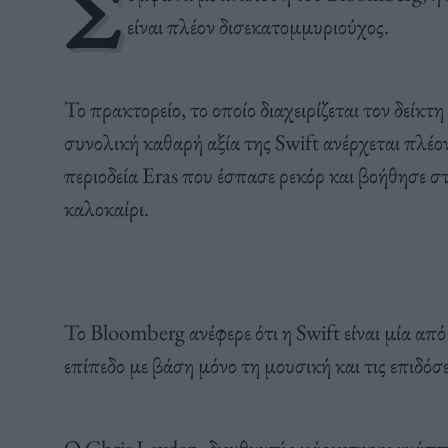
Σ
είναι πλέον δισεκατομμυριούχος.
Το πρακτορείο, το οποίο διαχειρίζεται τον δείκτ
συνολική καθαρή αξία της Swift ανέρχεται πλέο
περιοδεία Eras που έσπασε ρεκόρ και βοήθησε σ
καλοκαίρι.
Το Bloomberg ανέφερε ότι η Swift είναι μία από
επίπεδο με βάση μόνο τη μουσική και τις επιδόσε
Ο Chris Leyden, διευθυντής μάρκετινγκ ανάπ