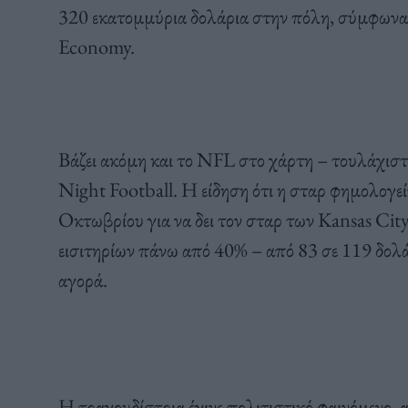
320 εκατομμύρια δολάρια στην πόλη, σύμφωνα μ
Economy.
Βάζει ακόμη και το NFL στο χάρτη – τουλάχισ
Night Football. Η είδηση ότι η σταρ φημολογείτ
Οκτωβρίου για να δει τον σταρ των Kansas City 
εισιτηρίων πάνω από 40% – από 83 σε 119 δολά
αγορά.
Η τραγουδίστρια έγινε πολιτιστικό φαινόμενο, α