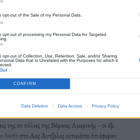
In
o opt-out of the Sale of my Personal Data.
In
to opt-out of processing my Personal Data for Targeted
,2 δισεκατομμύρια δολάρια μόνο από τις πωλήσεις
ing.
In
στοιχεία έρευνας του Αυγούστου από την εταιρεία
ικά στο CNN. Αυτό το πρωτοφανές σύνολο
o opt-out of Collection, Use, Retention, Sale, and/or Sharing
ersonal Data that Is Unrelated with the Purposes for which it
lected.
ηρίων για τις συναυλίες στις ΗΠΑ που η Swift
Out
ένα δεύτερο σκέλος της περιοδείας στη Βόρεια
CONFIRM
ς. Αυτό θα καθιστούσε την περιοδεία με τα
Data Deletion
Data Access
Privacy Policy
 της σε πόλεις της Βόρειας Αμερικής – οι έξι
r Swift
στο Λος Άντζελες εκτιμάται ότι έφεραν