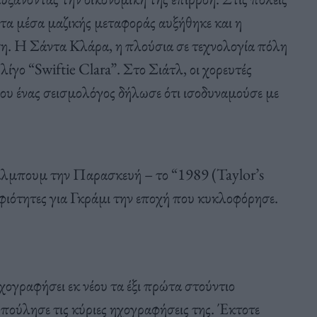
στα μέσα μαζικής μεταφοράς αυξήθηκε και η
ψη. Η Σάντα Κλάρα, η πλούσια σε τεχνολογία πόλη
λίγο “Swiftie Clara”. Στο Σιάτλ, οι χορευτές
ου ένας σεισμολόγος δήλωσε ότι ισοδυναμούσε με
άλμπουμ την Παρασκευή – το “1989 (Taylor’s
φιότητες για Γκράμι την εποχή που κυκλοφόρησε.
χογραφήσει εκ νέου τα έξι πρώτα στούντιο
πούλησε τις κύριες ηχογραφήσεις της. Έκτοτε