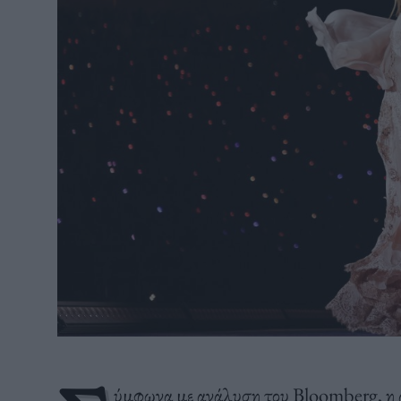
ύμφωνα με ανάλυση του Bloomberg, η 