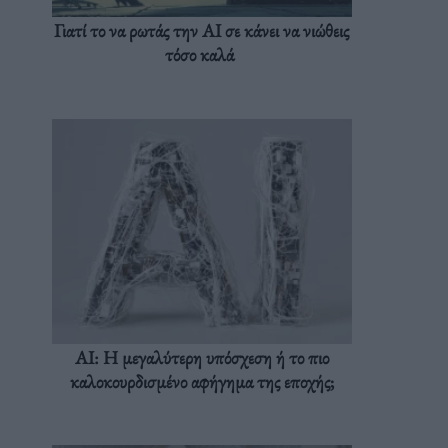
Γιατί το να ρωτάς την AI σε κάνει να νιώθεις
τόσο καλά
AI: Η μεγαλύτερη υπόσχεση ή το πιο
καλοκουρδισμένο αφήγημα της εποχής;