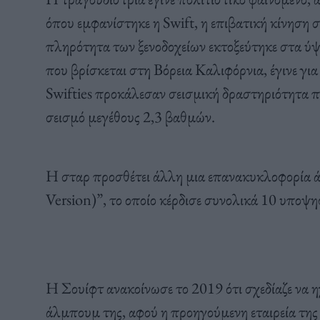
όπου εμφανίστηκε η Swift, η επιβατική κίνηση 
πληρότητα των ξενοδοχείων εκτοξεύτηκε στα ύ
που βρίσκεται στη Βόρεια Καλιφόρνια, έγινε για 
Swifties προκάλεσαν σεισμική δραστηριότητα π
σεισμό μεγέθους 2,3 βαθμών.
Η σταρ προσθέτει άλλη μια επανακυκλοφορία 
Version)”, το οποίο κέρδισε συνολικά 10 υποψη
Η Σουίφτ ανακοίνωσε το 2019 ότι σχεδίαζε να η
άλμπουμ της, αφού η προηγούμενη εταιρεία της 