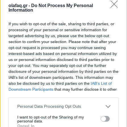
olafaq.gr -
Do Not Process My Personal
à Deux». Ήδη μάλιστα δουλεύεται ένα sequel και
Information
προσεχώς θα υπάρξουν επίσημες ανακοινώσεις.
If you wish to opt-out of the sale, sharing to third parties, or
processing of your personal or sensitive information for
targeted advertising by us, please use the below opt-out
section to confirm your selection. Please note that after your
opt-out request is processed you may continue seeing
interest-based ads based on personal information utilized by
H ταινία προβάλλεται και στις ελληνικές αίθουσες
us or personal information disclosed to third parties prior to
από την Πέμπτη 3 Απριλίου.
your opt-out. You may separately opt-out of the further
disclosure of your personal information by third parties on the
IAB’s list of downstream participants. This information may
also be disclosed by us to third parties on the
IAB’s List of
*Με στοιχεία από το TechCrunch.
Downstream Participants
that may further disclose it to other
third parties.
Personal Data Processing Opt Outs
I want to opt-out of the Sharing of my
personal data.
Opted In