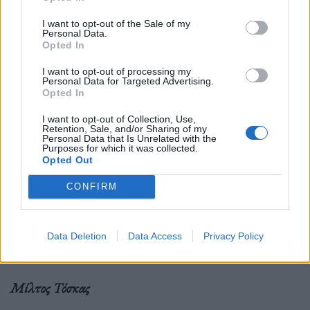
I want to opt-out of the Sale of my
Personal Data.
Opted In
I want to opt-out of processing my
Personal Data for Targeted Advertising.
Opted In
I want to opt-out of Collection, Use,
➪
Ακολουθήστε το OLAFAQ
Retention, Sale, and/or Sharing of my
Personal Data that Is Unrelated with the
στο
Facebook
,
Bluesky
και
Instagram
.
Purposes for which it was collected.
Opted Out
Ακολουθήστε το OLAFAQ
CONFIRM
στο Google News
Data Deletion
Data Access
Privacy Policy
Μίλτος Τόσκας