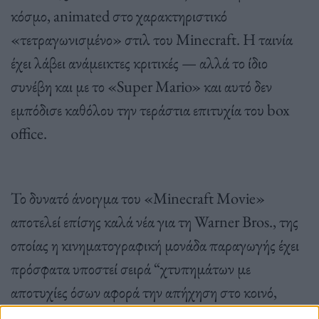
κόσμο, animated στο χαρακτηριστικό
«τετραγωνισμένο» στιλ του Minecraft. Η ταινία
έχει λάβει ανάμεικτες κριτικές — αλλά το ίδιο
συνέβη και με το «Super Mario» και αυτό δεν
εμπόδισε καθόλου την τεράστια επιτυχία του box
office.
Το δυνατό άνοιγμα του «Minecraft Movie»
αποτελεί επίσης καλά νέα για τη Warner Bros., της
οποίας η κινηματογραφική μονάδα παραγωγής έχει
πρόσφατα υποστεί σειρά “χτυπημάτων με
αποτυχίες όσων αφορά την απήχηση στο κοινό,
όπως το «The Alto Knights» και το «Joker: Folie