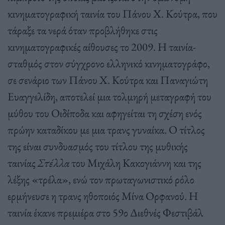
κινηματογραφική ταινία του Πάνου Χ. Κούτρα, που
τάραξε τα νερά όταν προβλήθηκε στις
κινηματογραφικές αίθουσες το 2009. Η ταινία-
σταθμός στον σύγχρονο ελληνικό κινηματογράφο,
σε σενάριο των Πάνου Χ. Κούτρα και Παναγιώτη
Ευαγγελίδη, αποτελεί μια τολμηρή μεταγραφή του
μύθου του Οιδίποδα και αφηγείται τη σχέση ενός
πρώην καταδίκου με μια τρανς γυναίκα. Ο τίτλος
της είναι συνδυασμός του τίτλου της μυθικής
ταινίας
Στέλλα
του Μιχάλη Κακογιάννη και της
λέξης «τρέλα», ενώ τον πρωταγωνιστικό ρόλο
ερμήνευσε η τρανς ηθοποιός Μίνα Ορφανού. Η
ταινία έκανε πρεμιέρα στο 59ο Διεθνές Φεστιβάλ