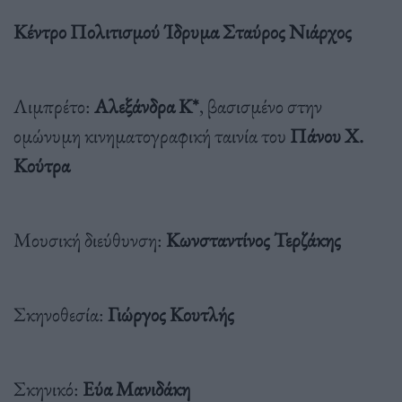
Κέντρο Πολιτισμού Ίδρυμα Σταύρος Νιάρχος
Λιμπρέτο
:
Αλεξάνδρα
Κ
*
,
βασισμένο
στην
ομώνυμη
κινηματογραφική
ταινία
του
Πάνου
Χ
.
Κούτρα
Μουσική
διεύθυνση
:
Κωνσταντίνος
Τερζάκης
Σκηνοθεσία
:
Γιώργος
Κουτλής
Σκηνικό
:
Εύα
Μανιδάκη