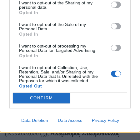
I want to opt-out of the Sharing of my
πραγματοποιήθηκαν στην ΕΛΣ τον Οκτώβριο του
personal data.
Opted In
2022, ενώ την επιμέλεια κίνησης και τη χορογραφία
I want to opt-out of the Sale of my
της παραγωγής υπογράφει η διεμφυλική
Personal Data.
Opted In
καλλιτέχνις
Φένια Αποστόλου
. Τον ρόλο της
I want to opt-out of processing my
Στρέλλας ερμηνεύει η
Λέττα Κάππα
, της Μαίρης η
Personal Data for Targeted Advertising.
Opted In
Ιωάννα Ζαμ-Πέτρου
και της Βίλμας η
Βικτωρία
I want to opt-out of Collection, Use,
Τσιτουρίδου-Μάγια
. Στη διανομή συμμετέχουν
Retention, Sale, and/or Sharing of my
Personal Data that Is Unrelated with the
επίσης:
Αναστασία Κότσαλη
(Κάλλας),
Μιχάλης
Purposes for which it was collected.
Opted Out
Ψύρρας
(Γιώργος),
Νίκος Σπανάτης
(Άλεξ),
Νίκος
CONFIRM
Ζιάζιαρης
(Αντώνης, Μπάτσος Α΄, Γιούρι),
Νικόλας Μαραζιώτης
(Νίκος, Μπάτσος Β΄),
Νίνα
Data Deletion
Data Access
Privacy Policy
Νάη
(ντραγκ περφόρμερ),
Γιώργος Ρούπας
(Κουλουκούσης),
Αλέξανδρος Σταυρόπουλος