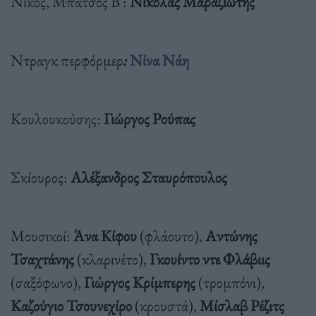
Νίκος, Μπάτσος Β΄:
Νικόλας Μαραζιώτης
Ντραγκ περφόρμερ
:
Νίνα Νάη
Κουλουκούσης:
Γιώργος Ρούπας
Σκίουρος:
Αλέξανδρος Σταυρόπουλος
Μουσικοί:
Άνα Κίφου
(φλάουτο),
Αντώνης
Τσαχτάνης
(κλαρινέτο),
Γκουίντο ντε Φλάβιις
(σαξόφωνο),
Γιώργος Κρίμπερης
(τρομπόνι),
Καζούγιο Τσουνεχίρο
(κρουστά),
Μίσλαβ Ρέζιτς