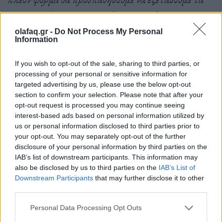
όρια της ηθικής, τις εννοιολογικές φυλακές που
επιβάλλονται κοινωνικά, τις διαφυλικές/
olafaq.gr -
Do Not Process My Personal
Information
διεμφυλικές ταυτότητες, τη μη ετεροκανονική
επιθυμία και στο τέλος τέλος να αφηγηθούμε τη
If you wish to opt-out of the sale, sharing to third parties, or
processing of your personal or sensitive information for
λίγο παράξενη ιστορία μιας θηλυκότητας στην
targeted advertising by us, please use the below opt-out
Αθήνα του σήμερα, μια ιστορία που, όπως έχουν πει
section to confirm your selection. Please note that after your
opt-out request is processed you may continue seeing
με χιούμορ και για την ταινία, είναι μια ιστορία “για
interest-based ads based on personal information utilized by
us or personal information disclosed to third parties prior to
όλη την οικογένεια”
»,
σημειώνει ο Γιώργος
your opt-out. You may separately opt-out of the further
Κουτλής.
disclosure of your personal information by third parties on the
IAB’s list of downstream participants. This information may
also be disclosed by us to third parties on the
IAB’s List of
Downstream Participants
that may further disclose it to other
Για την ερμηνεία των ρόλων της Στρέλλας, της
third parties.
Μαίρης και της Βίλμας επελέγησαν διεμφυλικές
Personal Data Processing Opt Outs
γυναίκες από τις ακροάσεις που