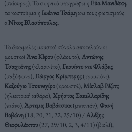
(σκίουρος). Το σκηνικό υπογράφει η
Εύα Μανιδάκη
,
τα κοστούμια η
Ιωάννα Τσάμη
και τους φωτισμούς
ο
Νίκος Βλασόπουλος
.
Το δεκαμελές μουσικό σύνολο αποτελούν οι
μουσικοί
Άνα Κίφου
(φλάουτο),
Αντώνης
Τσαχτάνης
(κλαρινέτο),
Γκουίντο ντε Φλάβιις
(σαξόφωνο),
Γιώργος Κρίμπερης
(τρομπόνι),
Καζούγιο Τσουνεχίρο
(κρουστά),
Μίσλαβ Ρέζιτς
(ηλεκτρική κιθάρα),
Χρήστος Σακελλαρίδης
(πιάνο),
Άρτεμις Βαβάτσικα
(μπαγιάν),
Φανή
Βοβώνη
(18, 20, 21, 22, 25/10) /
Αλέξης
Θεοφυλάκτου
(27, 29/10, 2, 3, 4/11) (βιολί),