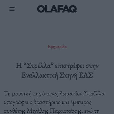
Μετάβαση
στο
περιεχόμενο
Εφημερίδα
Η “Στρέλλα” επιστρέφει στην
Εναλλακτική Σκηνή ΕΛΣ
Τη μουσική της όπερας δωματίου Στρέλλα
υπογράφει ο δραστήριος και έμπειρος
συνθέτης Μιχάλης Παρασκάκης, ενώ τη