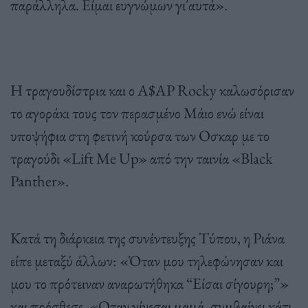
παράλληλα. Είμαι ευγνώμων γι΄αυτά».
Η τραγουδίστρια και ο A$AP Rocky καλωσόρισαν
το αγοράκι τους τον περασμένο Μάιο ενώ είναι
υποψήφια στη φετινή κούρσα των Οσκαρ με το
τραγούδι «Lift Me Up» από την ταινία «Black
Panther».
Κατά τη διάρκεια της συνέντευξης Τύπου, η Ριάνα
είπε μεταξύ άλλων: «Όταν μου τηλεφώνησαν και
μου το πρότειναν αναρωτήθηκα “Είσαι σίγουρη;”»
και πρόσθεσε. «Οταν γίνεσαι μαμά, συμβαίνει κάτι