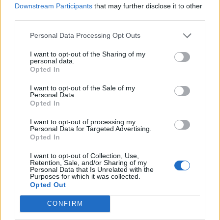
Δείτε επίσης
Downstream Participants
that may further disclose it to other
third parties.
Personal Data Processing Opt Outs
I want to opt-out of the Sharing of my
personal data.
Opted In
I want to opt-out of the Sale of my
Personal Data.
Opted In
I want to opt-out of processing my
Personal Data for Targeted Advertising.
Opted In
I want to opt-out of Collection, Use,
Τέχνη
Retention, Sale, and/or Sharing of my
Personal Data that Is Unrelated with the
Το Disney δίνει teaser για το documentary
Purposes for which it was collected.
Opted Out
“Don’t Look Back in Anger” των Oasis
CONFIRM
07.07.26