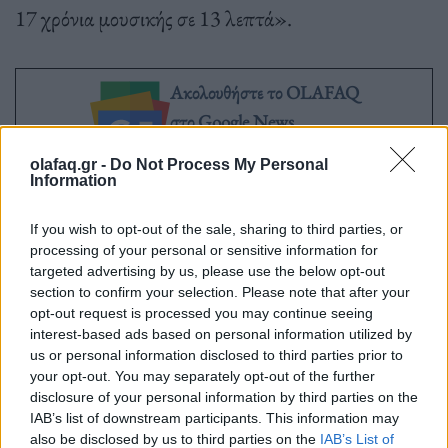
17 χρόνια μουσικής σε 13 λεπτά».
Ακολουθήστε το OLAFAQ
στο Google News
olafaq.gr -
Do Not Process My Personal
Information
If you wish to opt-out of the sale, sharing to third parties, or
processing of your personal or sensitive information for
Newsroom
targeted advertising by us, please use the below opt-out
section to confirm your selection. Please note that after your
opt-out request is processed you may continue seeing
interest-based ads based on personal information utilized by
Ετικέτες :
Super Bowl
,
Μουσική
,
Ριάνα
,
συναυλία
.
us or personal information disclosed to third parties prior to
your opt-out. You may separately opt-out of the further
disclosure of your personal information by third parties on the
IAB’s list of downstream participants. This information may
also be disclosed by us to third parties on the
IAB’s List of