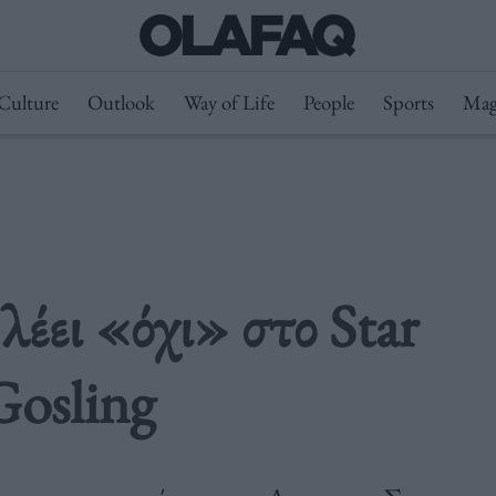
Culture
Outlook
Way of Life
People
Sports
Mag
έει «όχι» στο Star
Gosling