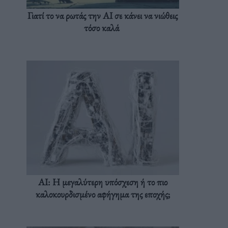
Γιατί το να ρωτάς την AI σε κάνει να νιώθεις
τόσο καλά
AI: Η μεγαλύτερη υπόσχεση ή το πιο
καλοκουρδισμένο αφήγημα της εποχής;