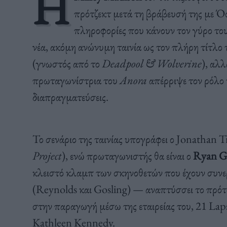
Η
πρότζεκτ μετά τη βράβευσή της με Ό
πληροφορίες που κάνουν τον γύρο τ
νέα, ακόμη ανώνυμη ταινία ως τον πλήρη τίτλο 
(γνωστός από το
Deadpool & Wolverine
), αλ
πρωταγωνίστρια του
Anora
απέρριψε τον ρόλο 
διαπραγματεύσεις.
Το σενάριο της ταινίας υπογράφει ο Jonathan T
Project
), ενώ πρωταγωνιστής θα είναι ο
Ryan G
κλειστό κλαμπ των σκηνοθετών που έχουν συνε
(Reynolds και Gosling) — αναπτύσσει το πρότζ
στην παραγωγή μέσω της εταιρείας του, 21 Laps
Kathleen Kennedy.