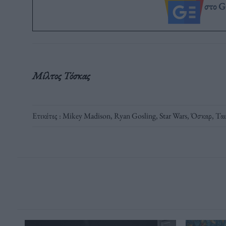
στο G
Μίλτος Τόσκας
Ετικέτες :
Mikey Madison
,
Ryan Gosling
,
Star Wars
,
Όσκαρ
,
Ται