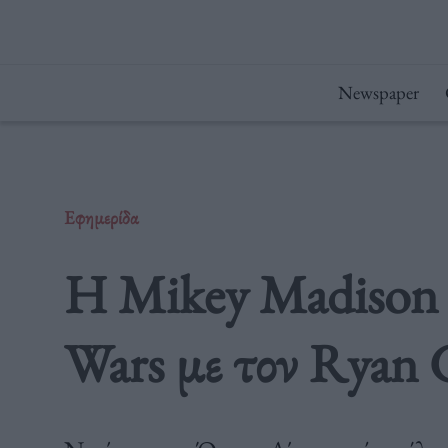
Μετάβαση
στο
περιεχόμενο
Newspaper
Εφημερίδα
Η Mikey Madison λ
Wars με τον Ryan 