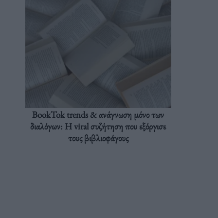
BookTok trends & ανάγνωση μόνο των
διαλόγων: Η viral συζήτηση που εξόργισε
τους βιβλιοφάγους