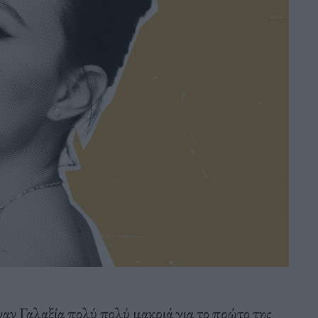
έναν Γαλαξία πολύ πολύ μακριά για το πρώτο της