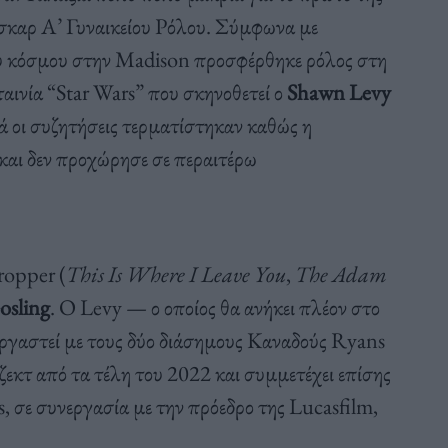
σκαρ Α’ Γυναικείου Ρόλου. Σύμφωνα με
ου κόσμου στην Madison προσφέρθηκε ρόλος στη
ταινία “Star Wars” που σκηνοθετεί ο
Shawn Levy
λά οι συζητήσεις τερματίστηκαν καθώς η
και δεν προχώρησε σε περαιτέρω
ropper (
This Is Where I Leave You
,
The Adam
osling
. Ο Levy — ο οποίος θα ανήκει πλέον στο
ργαστεί με τους δύο διάσημους Καναδούς Ryans
εκτ από τα τέλη του 2022 και συμμετέχει επίσης
, σε συνεργασία με την πρόεδρο της Lucasfilm,