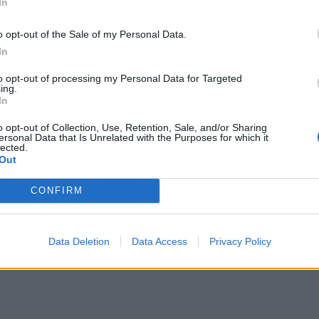
In
o opt-out of the Sale of my Personal Data.
In
ς είναι γνωστή από τη σειρά του FX Better
to opt-out of processing my Personal Data for Targeted
 a Time in… Hollywood και Scream 5, απογείωσε
ing.
In
οδείχθηκε καθοριστικό σημείο καμπής στην καριέρα
o opt-out of Collection, Use, Retention, Sale, and/or Sharing
νείς πως ήταν η πρώτη ταινία στην οποία δεν
ersonal Data that Is Unrelated with the Purposes for which it
lected.
Out
CONFIRM
παιτητική, αλλά οι ψηφοφόροι της Ακαδημίας
σιακή άνεση. Μένει να δούμε πλέον ποιο θα είναι
Data Deletion
Data Access
Privacy Policy