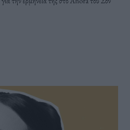
για την ερμηνεία της στο Anora του Σον