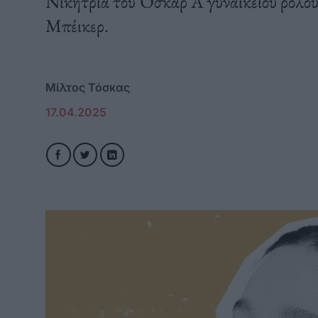
Νικήτρια του Όσκαρ Α΄γυναικείου ρόλου 
Μπέικερ.
Μίλτος Τόσκας
17.04.2025