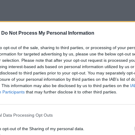
τ, χωρίς σύνδεση με τη Σάγκα των Skywalker, η
-
Do Not Process My Personal Information
 of Skywalker
το 2019. Όλες οι άλλες
to opt-out of the sale, sharing to third parties, or processing of your per
ς” και θα ανακοινωθούν σταδιακά το προσεχές
formation for targeted advertising by us, please use the below opt-out s
r selection. Please note that after your opt-out request is processed y
eing interest-based ads based on personal information utilized by us or
disclosed to third parties prior to your opt-out. You may separately opt-
losure of your personal information by third parties on the IAB’s list of
. This information may also be disclosed by us to third parties on the
IA
 Mandalorian & Grogu
, που είναι μέχρι στιγμής
Participants
that may further disclose it to other third parties.
άσινο φως εδώ και πάνω από πέντε χρόνια. Η εν
 ολοκληρώθηκαν πρόσφατα έχει προγραμματιστεί να
l Data Processing Opt Outs
περίπου έναν χρόνο από σήεμρα.
o opt-out of the Sharing of my personal data.