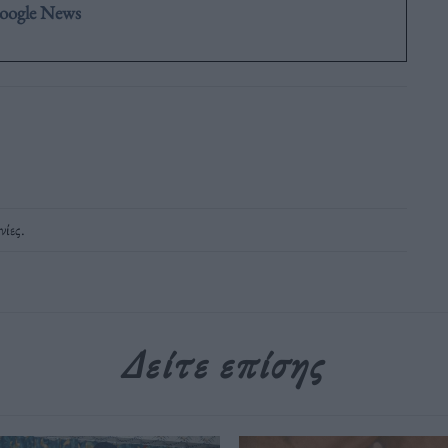
oogle News
νίες
.
Δείτε επίσης