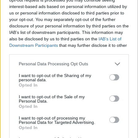
interest-based ads based on personal information utilized by
us or personal information disclosed to third parties prior to
your opt-out. You may separately opt-out of the further
disclosure of your personal information by third parties on the
IAB’s list of downstream participants. This information may
also be disclosed by us to third parties on the
IAB’s List of
Downstream Participants
that may further disclose it to other
Τέχνη
third parties.
Το Disney δίνει teaser για το documentary
“Don’t Look Back in Anger” των Oasis
Personal Data Processing Opt Outs
I want to opt-out of the Sharing of my
07.07.26
personal data.
Opted In
Το "Don’t Look Back in Anger" καταγράφει την επανένωση
I want to opt-out of the Sale of my
των Oasis και την sold-out περιοδεία “Oasis Live
Personal Data.
Opted In
I want to opt-out of processing my
Personal Data for Targeted Advertising.
Opted In