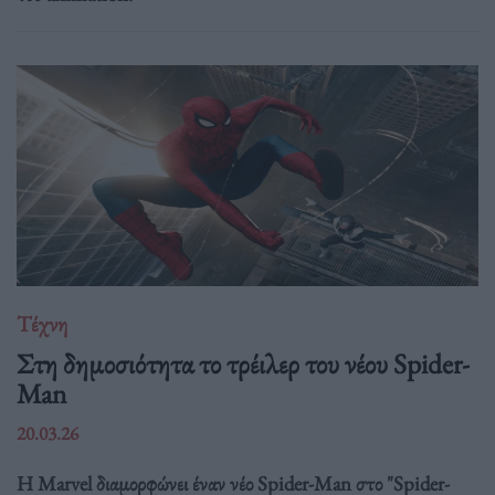
Τέχνη
Στη δημοσιότητα το τρέιλερ του νέου Spider-
Man
20.03.26
Η Marvel διαμορφώνει έναν νέο Spider-Man στο "Spider-