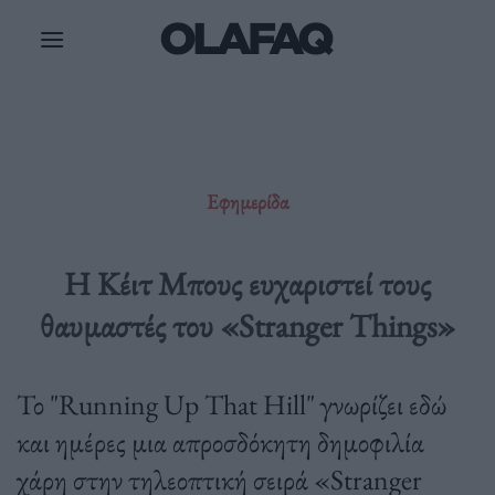
Μετάβαση
στο
περιεχόμενο
Εφημερίδα
Η Κέιτ Μπους ευχαριστεί τους
θαυμαστές του «Stranger Things»
Το "Running Up That Hill" γνωρίζει εδώ
και ημέρες μια απροσδόκητη δημοφιλία
χάρη στην τηλεοπτική σειρά «Stranger