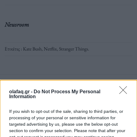
Newsroom
Ετικέτες :
Kate Bush
,
Netflix
,
Stranger Things
.
Δείτε επίσης
olafaq.gr -
Do Not Process My Personal
Information
If you wish to opt-out of the sale, sharing to third parties, or
processing of your personal or sensitive information for
targeted advertising by us, please use the below opt-out
section to confirm your selection. Please note that after your
opt-out request is processed you may continue seeing