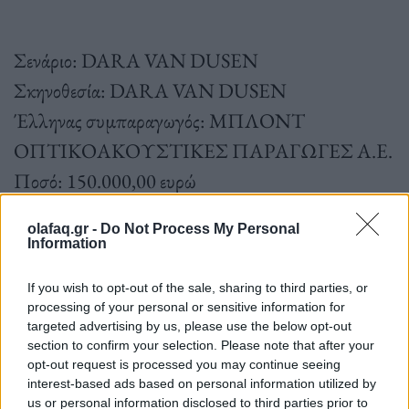
Σενάριο: DARA VAN DUSEN
Σκηνοθεσία: DARA VAN DUSEN
Έλληνας συμπαραγωγός: ΜΠΛΟΝΤ
ΟΠΤΙΚΟΑΚΟΥΣΤΙΚΕΣ ΠΑΡΑΓΩΓΕΣ Α.Ε.
Ποσό: 150.000,00 ευρώ
olafaq.gr -
Do Not Process My Personal
Information
Y (μυθοπλασία, μεγάλου μήκους)
If you wish to opt-out of the sale, sharing to third parties, or
processing of your personal or sensitive information for
Σενάριο: MARIA PAPISTASU, ALEXANDRU
targeted advertising by us, please use the below opt-out
section to confirm your selection. Please note that after your
BACIU
opt-out request is processed you may continue seeing
interest-based ads based on personal information utilized by
Σκηνοθεσία: MARIA PAPISTASU,
us or personal information disclosed to third parties prior to