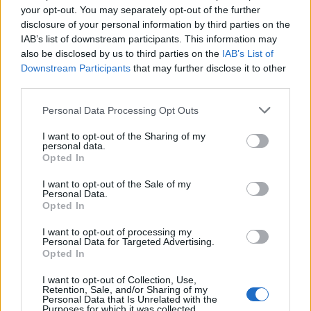
ALEXANDRU BACIU
your opt-out. You may separately opt-out of the further
disclosure of your personal information by third parties on the
Έλληνας συμπαραγωγός: VIEW MASTER
IAB’s list of downstream participants. This information may
FILMS ΜΟΝ. Α.Ε.
also be disclosed by us to third parties on the
IAB’s List of
Downstream Participants
that may further disclose it to other
Ποσό: 85.000,00 ευρώ
third parties.
Personal Data Processing Opt Outs
Στο πλαίσιο του Προγράμματος Micro-Budget
I want to opt-out of the Sharing of my
personal data.
Plus, εγκρίθηκαν οι ενισχύσεις των παρακάτω πέντε
Opted In
σχεδίων, συνολικού ποσού 299.936 ευρώ:
I want to opt-out of the Sale of my
Personal Data.
Opted In
I want to opt-out of processing my
ΕΔΩ ΜΙΛΑΝΕ ΓΙΑ ΛΑΤΡΕΙΑ (ντοκιμαντέρ)
Personal Data for Targeted Advertising.
Opted In
I want to opt-out of Collection, Use,
Retention, Sale, and/or Sharing of my
Σενάριο: ΒΥΡΩΝΑΣ ΚΡΙΤΖΑΣ
Personal Data that Is Unrelated with the
Purposes for which it was collected.