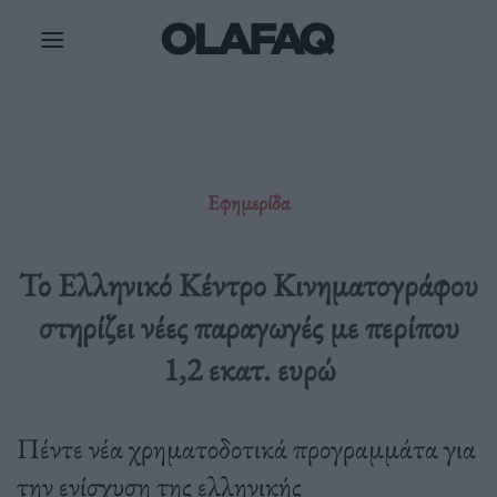
Μετάβαση
στο
περιεχόμενο
Εφημερίδα
Το Ελληνικό Κέντρο Κινηματογράφου
στηρίζει νέες παραγωγές με περίπου
1,2 εκατ. ευρώ
Πέντε νέα χρηματοδοτικά προγραμμάτα για
την ενίσχυση της ελληνικής