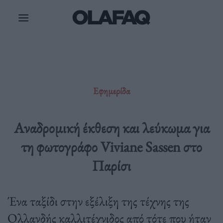
Μετάβαση
στο
περιεχόμενο
Εφημερίδα
Αναδρομική έκθεση και λεύκωμα για
τη φωτογράφο Viviane Sassen στο
Παρίσι
Ένα ταξίδι στην εξέλιξη της τέχνης της
Ολλανδής καλλιτέχνιδος από τότε που ήταν