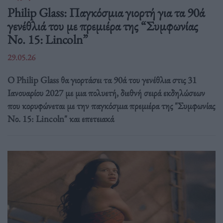
Philip Glass: Παγκόσμια γιορτή για τα 90ά
γενέθλιά του με πρεμιέρα της “Συμφωνίας
Νο. 15: Lincoln”
29.05.26
Ο Philip Glass θα γιορτάσει τα 90ά του γενέθλια στις 31
Ιανουαρίου 2027 με μια πολυετή, διεθνή σειρά εκδηλώσεων
που κορυφώνεται με την παγκόσμια πρεμιέρα της "Συμφωνίας
Νο. 15: Lincoln" και επετειακά