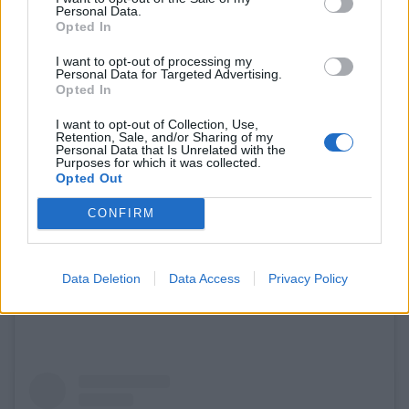
Personal Data.
ξανά και ξανά. Νομίζω ότι πάντα είναι το να βρω
Opted In
κατά κάποιον τρόπο μια ισορροπία μεταξύ
I want to opt-out of processing my
Personal Data for Targeted Advertising.
αντιθέτων: χάους και τάξης, φωτός και σκιάς.
Opted In
Νομίζω, ότι είναι πολύ θεμελιώδες – έχει, τελικά, να
I want to opt-out of Collection, Use,
Retention, Sale, and/or Sharing of my
κάνει με τη ζωή και τον θάνατο» επισήμανε και αυτό
Personal Data that Is Unrelated with the
Purposes for which it was collected.
είναι εμφανές ακόμη και σε φωτογραφίσεις μόδας
Opted Out
που κάνει.
CONFIRM
Data Deletion
Data Access
Privacy Policy