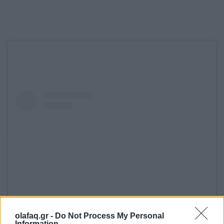
olafaq.gr -
Do Not Process My Personal
View this post on Instagram
Information