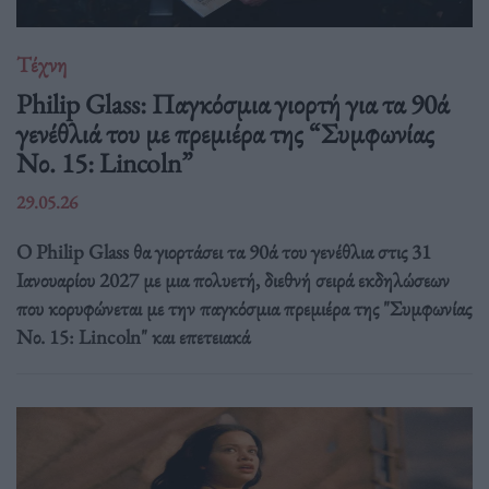
Τέχνη
Philip Glass: Παγκόσμια γιορτή για τα 90ά
γενέθλιά του με πρεμιέρα της “Συμφωνίας
Νο. 15: Lincoln”
29.05.26
Ο Philip Glass θα γιορτάσει τα 90ά του γενέθλια στις 31
Ιανουαρίου 2027 με μια πολυετή, διεθνή σειρά εκδηλώσεων
που κορυφώνεται με την παγκόσμια πρεμιέρα της "Συμφωνίας
Νο. 15: Lincoln" και επετειακά