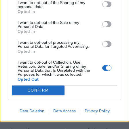
I want to opt-out of the Sharing of my
personal data.
Opted In
I want to opt-out of the Sale of my
Personal Data.
Opted In
Η ευλογία των κοπαδιών στη γιορτή του Αγίου Γεωργίου. Φωτ.: Νίκος
Ψιλάκης
I want to opt-out of processing my
Personal Data for Targeted Advertising.
Opted In
Σε μια μεγάλη σειρά φωτογραφιών εικονίζονται
I want to opt-out of Collection, Use,
Retention, Sale, and/or Sharing of my
σκηνές από λιτανείες για την πρόκληση βροχής και
Personal Data that Is Unrelated with the
Purposes for which it was collected.
σ’ αυτές, όπως τονίζει ο δημιουργός τους, δεν
Opted Out
προσπάθησε να απεικονίσει μόνο το ίδιο το γεγονός
CONFIRM
αλλά τον εσώτατο κόσμο των ανθρώπων, την
αγωνία και την ψυχική τους ένταση.
Data Deletion
Data Access
Privacy Policy