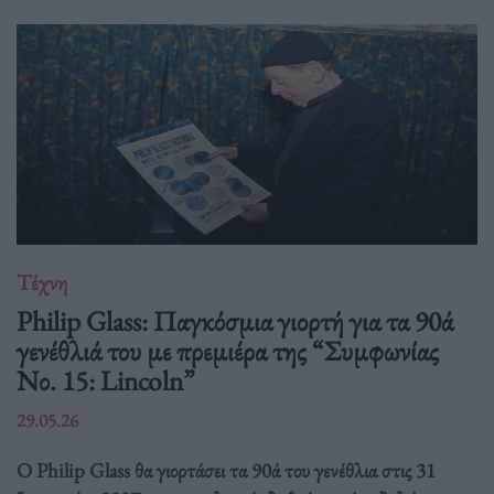
Τέχνη
Philip Glass: Παγκόσμια γιορτή για τα 90ά
γενέθλιά του με πρεμιέρα της “Συμφωνίας
Νο. 15: Lincoln”
29.05.26
Ο Philip Glass θα γιορτάσει τα 90ά του γενέθλια στις 31