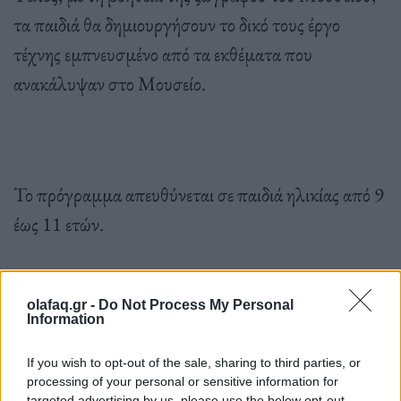
τα παιδιά θα δημιουργήσουν το δικό τους έργο
τέχνης εμπνευσμένο από τα εκθέματα που
ανακάλυψαν στο Μουσείο.
Το πρόγραμμα απευθύνεται σε παιδιά ηλικίας από 9
έως 11 ετών.
Ώρα διεξαγωγής: 11:00 – 13:00. Αριθμός παιδιών
olafaq.gr -
Do Not Process My Personal
Information
ανά πρόγραμμα: 20
If you wish to opt-out of the sale, sharing to third parties, or
processing of your personal or sensitive information for
targeted advertising by us, please use the below opt-out