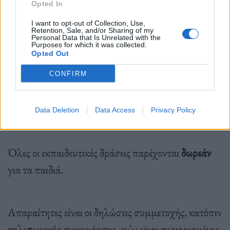
Opted In
I want to opt-out of Collection, Use,
Retention, Sale, and/or Sharing of my
Personal Data that Is Unrelated with the
Purposes for which it was collected.
Opted Out
CONFIRM
Data Deletion
Data Access
Privacy Policy
Πηγή: Εθνικό Αρχαιολογικό Μουσείο
Όλες οι εκπαιδευτικές δράσεις παρέχονται
δωρεάν
για τα παιδιά.
Απαραίτητες είναι οι δηλώσεις συμμετοχής, κατόπιν
τηλεφωνικής συνεννόησης, εν’ω είναι περιορισμένος