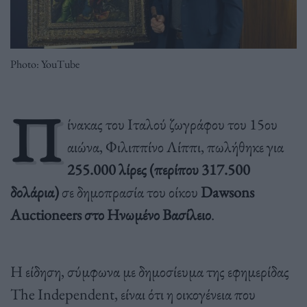
Photo: YouTube
Π
ίνακας του Ιταλού ζωγράφου του 15ου
αιώνα, Φιλιππίνο Λίππι, πωλήθηκε για
255.000 λίρες (περίπου 317.500
δολάρια)
σε δημοπρασία του οίκου
Dawsons
Auctioneers στο Ηνωμένο Βασίλειο
.
Η είδηση, σύμφωνα με δημοσίευμα της εφημερίδας
The Independent, είναι ότι η οικογένεια που