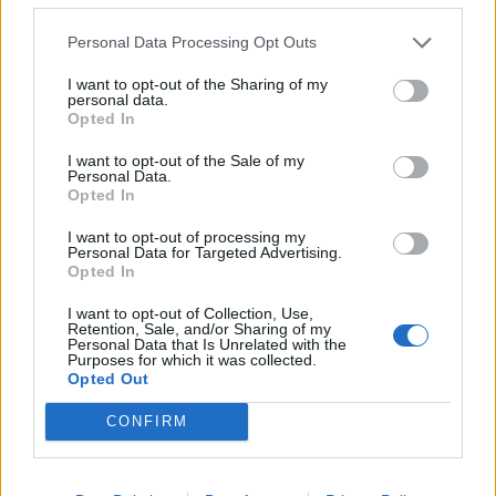
Personal Data Processing Opt Outs
I want to opt-out of the Sharing of my
personal data.
Opted In
Γεννημένος στην Ιταλία το 1457, ο Λίππι ήταν
I want to opt-out of the Sale of my
μαθητής του Μποτιτσέλι
. Η φήμη του εξαπλώθηκε
Personal Data.
Opted In
σε όλη την Ιταλία και
ζωγράφισε σημαντικές σειρές
I want to opt-out of processing my
τοιχογραφιών στη Ρώμη και τη Φλωρεντία
. Ήταν
Personal Data for Targeted Advertising.
Opted In
επίσης διάσημος ζωγράφος βωμών.
I want to opt-out of Collection, Use,
Retention, Sale, and/or Sharing of my
Personal Data that Is Unrelated with the
Purposes for which it was collected.
ΑΠΕ-ΜΠΕ
Opted Out
CONFIRM
Ακολουθήστε το OLAFAQ