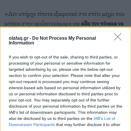
«Δεν υπήρχε τίποτα εξαιρετικό στο σπίτι μέχρι που
μπήκα στην κρεβατοκάμαρα και
είδα τον πίνακα να
κρέμεται, παράξενα, πάνω από ένα κρεβάτι
».
olafaq.gr -
Do Not Process My Personal
Information
If you wish to opt-out of the sale, sharing to third parties, or
processing of your personal or sensitive information for
«Δεν είμαι ειδική στη ζωγραφική, ωστόσο ως γενική
targeted advertising by us, please use the below opt-out
section to confirm your selection. Please note that after your
εκτιμήτρια με πάνω από 25 χρόνια εμπειρία,
opt-out request is processed you may continue seeing
αναγνώρισα ότι ήταν ένα
εξαιρετικό έργο του 16ου
interest-based ads based on personal information utilized by
us or personal information disclosed to third parties prior to
αιώνα
.
Είπα αμέσως στην οικογένεια για την πιθανή
your opt-out. You may separately opt-out of the further
υψηλή αξία του
και θέλησαν να το πάρω για να
disclosure of your personal information by third parties on the
IAB’s list of downstream participants. This information may
συμπεριληφθεί στη δημοπρασία έργων τέχνης»
also be disclosed by us to third parties on the
IAB’s List of
Downstream Participants
that may further disclose it to other
ανέφερε.
third parties.