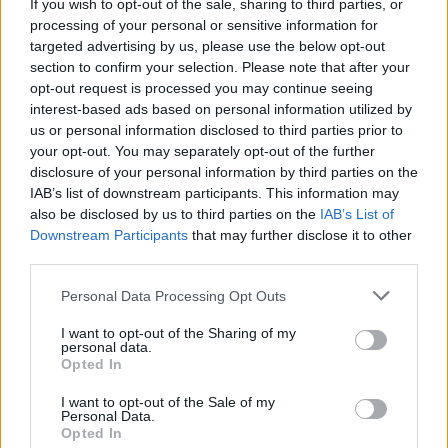
If you wish to opt-out of the sale, sharing to third parties, or
τεχνολογίας για να απεικονίσουν γαλαξιακά
processing of your personal or sensitive information for
targeted advertising by us, please use the below opt-out
φαινόμενα τα οποία κατά κανόνα δεν είναι ορατά δια
section to confirm your selection. Please note that after your
γυμνού οφθαλμού.
opt-out request is processed you may continue seeing
interest-based ads based on personal information utilized by
us or personal information disclosed to third parties prior to
your opt-out. You may separately opt-out of the further
«Θεωρούμε ότι η τέχνη, η επιστήμη και η
disclosure of your personal information by third parties on the
IAB’s list of downstream participants. This information may
τεχνολογία μπορούν να συναντηθούν για να
also be disclosed by us to third parties on the
IAB’s List of
Downstream Participants
that may further disclose it to other
προσφέρουν μια γοητευτική εμπειρία, και αυτή η
third parties.
έκθεση είναι το τέλειο παράδειγμα της σύγκλισης
Personal Data Processing Opt Outs
αυτών των κόσμων
» υπογράμμισε ο Sandro
I want to opt-out of the Sharing of my
Kereselidze, συνιδρυτής του ARTECHOUSE.
personal data.
Opted In
I want to opt-out of the Sale of my
Personal Data.
Opted In