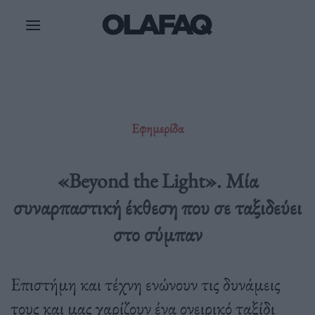
Μετάβαση
στο
περιεχόμενο
Εφημερίδα
«Beyond the Light». Μία
συναρπαστική έκθεση που σε ταξιδεύει
στο σύμπαν
Επιστήμη και τέχνη ενώνουν τις δυνάμεις
τους και μας χαρίζουν ένα ονειρικό ταξίδι