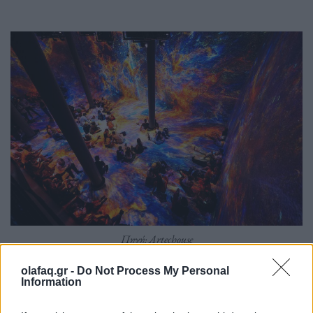
Πηγή: Artechouse
olafaq.gr -
Do Not Process My Personal
Information
Στο ARTECHOUSE είδαν τις δυνατότητες
χρήσης εξοπλισμού τελευταίας λέξης της