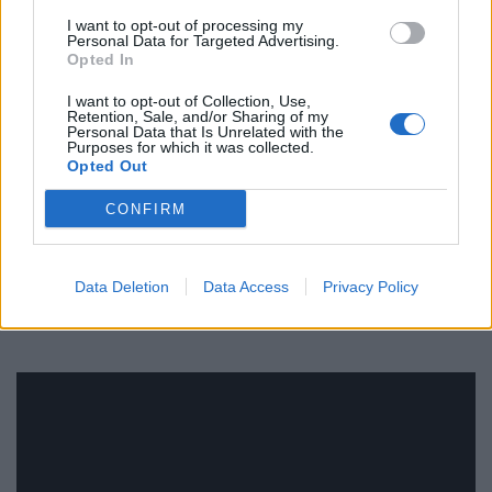
Αγκυροβολώντας σε ένα κινηματογραφικό ταξίδι 25
I want to opt-out of processing my
Personal Data for Targeted Advertising.
λεπτών μέσα από μια μαγευτική οπτικοακουστική
Opted In
ερμηνεία του τρόπου με τον οποίο έχουμε βιώσει το
I want to opt-out of Collection, Use,
Retention, Sale, and/or Sharing of my
φως με την πάροδο του χρόνου, η έκθεση
Personal Data that Is Unrelated with the
Purposes for which it was collected.
παρουσιάζεται στη σημερινή τεχνολογία προβολής
Opted Out
υψηλής ανάλυσης για να παραδώσει μια γιορτή για
CONFIRM
τις αισθήσεις.
Data Deletion
Data Access
Privacy Policy