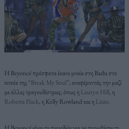
Η Beyoncé πρόσφατα έκανε μνεία στη Badu στο
remix της
“Break My Soul”
, αναφέροντάς την μαζί
με άλλες τραγουδίστριες, όπως η
Lauryn Hill
, η
Roberta Flack
, η Kelly Rowland και η
Lizzo
.
H Beyoncé είναι σε περιοδεία για να προωθήσει το