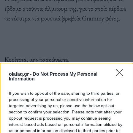
έβδομο στούντιο άλμπουμ της, για το οποίο κέρδισε
τα τέσσερα νέα μουσικά βραβεία Grammy φέτος.
Κορίτσια, μην τσακώνεστε.
olafaq.gr -
Do Not Process My Personal
@ashleyvera__
Information
Beyonce accused of copying Erykah Badu
If you wish to opt-out of the sale, sharing to third parties, or
processing of your personal or sensitive information for
style 👀
#beyonce
#beyonceknowles
targeted advertising by us, please use the below opt-out
#beyoncerenaissance
#renaissancetour
section to confirm your selection. Please note that after your
opt-out request is processed you may continue seeing
#renaissanceworldtour
#beyonceconcert
interest-based ads based on personal information utilized by
#beyhive
#fyp
us or personal information disclosed to third parties prior to