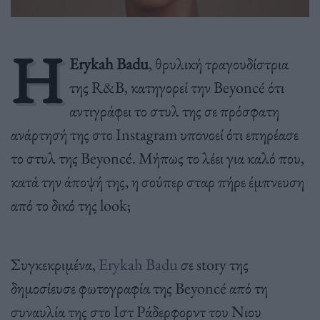
Η
Erykah Badu
, θρυλική τραγουδίστρια
της R&B, κατηγορεί την Beyoncé ότι
αντιγράφει το στυλ της σε πρόσφατη
ανάρτησή της στο Instagram υπονοεί ότι επηρέασε
το στυλ της Beyoncé. Μήπως το λέει για καλό που,
κατά την άποψή της, η σούπερ σταρ πήρε έμπνευση
από το δικό της look;
Συγκεκριμένα,
Erykah Badu
σε story της
δημοσίευσε φωτογραφία της Beyoncé από τη
συναυλία της στο Ιστ Ράδερφορντ του Νιου