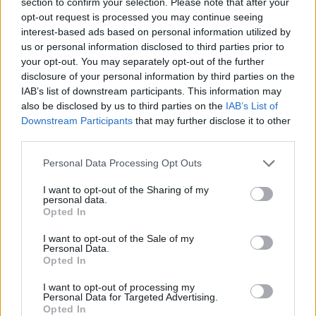
section to confirm your selection. Please note that after your
Ενώ η Βικτώρια προσθέτει:
«Ηταν ένα πραγματικό
opt-out request is processed you may continue seeing
interest-based ads based on personal information utilized by
τσίρκο. Είναι αστείο όταν το τσίρκο έρχεται στην
us or personal information disclosed to third parties prior to
πόλη. Εκτός κι εάν είσαι ένας από αυτούς».
your opt-out. You may separately opt-out of the further
disclosure of your personal information by third parties on the
IAB’s list of downstream participants. This information may
also be disclosed by us to third parties on the
IAB’s List of
Ο σκηνοθέτης βασίζεται στην μαρτυρία του αστέρα
Downstream Participants
that may further disclose it to other
third parties.
του ποδοσφαίρου αλλά και σε αυτήν του πρώην
Personal Data Processing Opt Outs
Spice Girl: «Πήρα συνέντευξη από τον Ντέιβιντ
για πάνω από σαράντα ώρες», εξηγεί ο Στίβενς και
I want to opt-out of the Sharing of my
personal data.
Opted In
συνεχίζει:
«Η προετοιμασία μου πήρε αρκετές
ημέρες. Η Βικτώρια ήταν σαν… Μπανγκ!…
I want to opt-out of the Sale of my
Personal Data.
Αμέσως έτοιμη»…
Opted In
I want to opt-out of processing my
Personal Data for Targeted Advertising.
Opted In