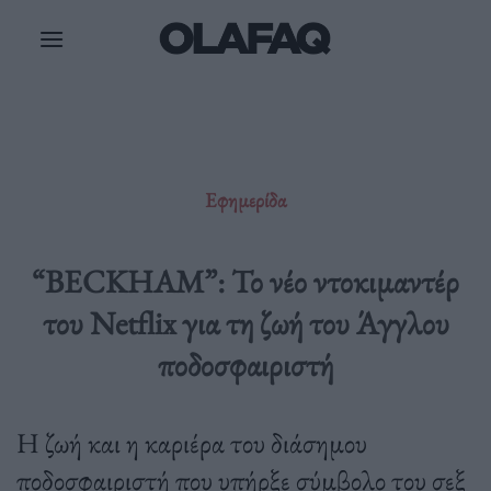
Μετάβαση
στο
περιεχόμενο
Εφημερίδα
“BECKHAM”: Το νέο ντοκιμαντέρ
του Netflix για τη ζωή του Άγγλου
ποδοσφαιριστή
Η ζωή και η καριέρα του διάσημου
ποδοσφαιριστή που υπήρξε σύμβολο του σεξ