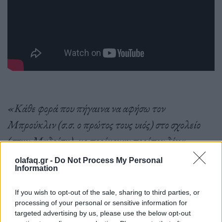
«Κάθε φορά που πήγαινα να αφήσω τον
Μπρούκλιν (σ.σ. ο πρώτος τους υιός) στο σχολείο
(στην Μαδρίτη), με περίμεναν περίπου δέκα
παπαράτσι. Η ισπανική τηλεόραση μετέδιδε
olafaq.gr -
Do Not Process My Personal
Information
ζωντανά τις εικόνες»: θ
υμάται ο Μπέκαμ.
If you wish to opt-out of the sale, sharing to third parties, or
processing of your personal or sensitive information for
targeted advertising by us, please use the below opt-out