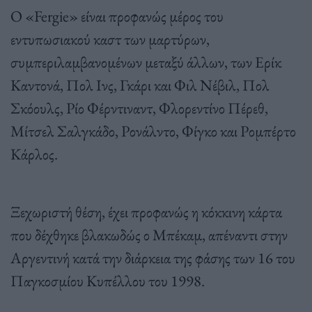
Ο «Fergie» είναι προφανώς μέρος του
εντυπωσιακού καστ των μαρτύρων,
συμπεριλαμβανομένων μεταξύ άλλων, των Ερίκ
Καντονά, Πολ Ινς, Γκάρι και Φιλ Νέβιλ, Πολ
Σκόουλς, Ρίο Φέρντιναντ, Φλορεντίνο Πέρεθ,
Μίτσελ Σαλγκάδο, Ρονάλντο, Φίγκο και Ρομπέρτο
Κάρλος.
Ξεχωριστή θέση, έχει προφανώς η κόκκινη κάρτα
που δέχθηκε βλακωδώς ο Μπέκαμ, απέναντι στην
Αργεντινή κατά την διάρκεια της φάσης των 16 του
Παγκοσμίου Κυπέλλου του 1998.