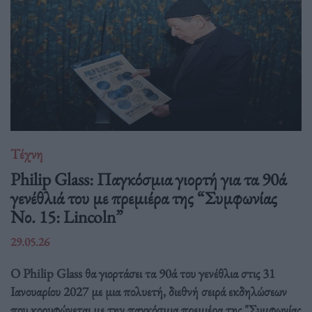
Τέχνη
Philip Glass: Παγκόσμια γιορτή για τα 90ά
γενέθλιά του με πρεμιέρα της “Συμφωνίας
Νο. 15: Lincoln”
29.05.26
Ο Philip Glass θα γιορτάσει τα 90ά του γενέθλια στις 31
Ιανουαρίου 2027 με μια πολυετή, διεθνή σειρά εκδηλώσεων
που κορυφώνεται με την παγκόσμια πρεμιέρα της "Συμφωνίας