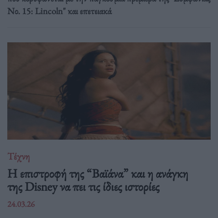
Νο. 15: Lincoln" και επετειακά
Τέχνη
Η επιστροφή της “Βαϊάνα” και η ανάγκη
της Disney να πει τις ίδιες ιστορίες
24.03.26