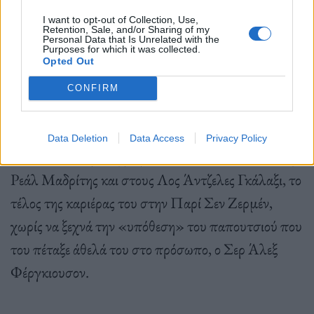
Στα τέσσερα επεισόδια, γίνεται πολύς λόγος για το
I want to opt-out of Collection, Use,
ποδόσφαιρο, από την στιγμή που έκανε αισθητή την
Retention, Sale, and/or Sharing of my
Personal Data that Is Unrelated with the
παρουσία του ο Ντέιβιντ Μπέκαμ με το περίφημο
Purposes for which it was collected.
Opted Out
γκολ από την μεσαία γραμμή εναντίον της
CONFIRM
Γουίμπλεντον το 1996.
Data Deletion
Data Access
Privacy Policy
Μέσα από τις μεταγραφές του στους Galacticos της
Ρεάλ Μαδρίτης και στους Λος Άντζελες Γκάλαξι, το
τέλος της καριέρας του στην Παρί Σεν Ζερμέν,
χωρίς να ξεχνά την «υπόθεση» του παπουτσιού που
του πέταξε άθελά του στο πρόσωπο, ο Σερ Άλεξ
Φέργκιουσον.