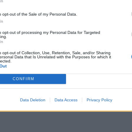
In
o opt-out of the Sale of my Personal Data.
In
και την παρέα του
to opt-out of processing my Personal Data for Targeted
ing.
In
o opt-out of Collection, Use, Retention, Sale, and/or Sharing
αγωγή από μια όμορφη παραδοσιακή οικογένεια,
ersonal Data that Is Unrelated with the Purposes for which it
lected.
ευταία 10 χρόνια και συμμετέχει ενεργά σε πολλές
Out
μας χαρίσουν μια βραδιά γεμάτη νησιώτικα
CONFIRM
αραμονή της γιορτής της Παναγίας και υπόσχονται
 κέφι τους!
Data Deletion
Data Access
Privacy Policy