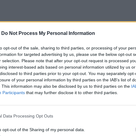
υδαίου ποιητή. Μέσα από της ερμηνείες του Κώστα
-
Do Not Process My Personal Information
 πλούτος και το έργο του ποιητή και στιχουργού
για» μέχρι τη «Μαρκίζα», τραγούδια από τον
to opt-out of the sale, sharing to third parties, or processing of your per
formation for targeted advertising by us, please use the below opt-out s
ι το «Οι Ελεύθεροι κι Ωραίοι» αλλά και τον
r selection. Please note that after your opt-out request is processed y
άλλα τραγούδια που μας έχουν συντροφέψει σε
eing interest-based ads based on personal information utilized by us or
disclosed to third parties prior to your opt-out. You may separately opt-
τζίλης και η Ελεάννα Βαρελά.
losure of your personal information by third parties on the IAB’s list of
νολο «Ρυθμός» από τη Νέα Ιωνία Βόλου με
. This information may also be disclosed by us to third parties on the
IA
Participants
that may further disclose it to other third parties.
l Data Processing Opt Outs
ναγιάς- Πλατεία Άνω Μεράς
o opt-out of the Sharing of my personal data.