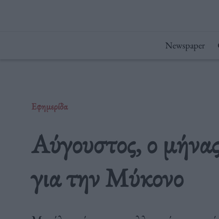
Μετάβαση
στο
περιεχόμενο
Newspaper
Εφημερίδα
Αύγουστος, ο μήνας
για την Μύκονο