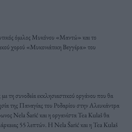
ευτικός όμιλος Μυκόνου «Μαντώ» και το
ιακού χορού «Μυκονιάτικη Βεγγέρα» του
με τη συνοδεία εκκλησιαστικού οργάνου που θα
ησία της Παναγίας του Ροδαρίου στην Αλευκάντρα
φωνος Nela Šarić και η οργανίστα Tea Kulaš θα
άρκειας 55 λεπτών. Η Nela Šarić και η Tea Kulaš