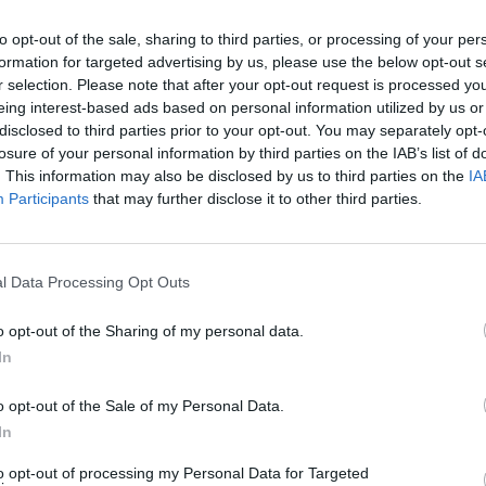
to opt-out of the sale, sharing to third parties, or processing of your per
formation for targeted advertising by us, please use the below opt-out s
 χορό επαγγελματίες και ερασιτέχνες χορευτές του
r selection. Please note that after your opt-out request is processed y
χώρο του Μουσείου σε μία μεγάλη πίστα.
eing interest-based ads based on personal information utilized by us or
disclosed to third parties prior to your opt-out. You may separately opt-
losure of your personal information by third parties on the IAB’s list of
. This information may also be disclosed by us to third parties on the
IA
Participants
that may further disclose it to other third parties.
Λευτέρης Γρίβας (μπαντονεόν), Λία Σελαλμαζίδη
l Data Processing Opt Outs
o opt-out of the Sharing of my personal data.
In
o opt-out of the Sale of my Personal Data.
In
to opt-out of processing my Personal Data for Targeted