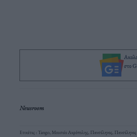
Ακολ
στο G
Newsroom
Ετικέτες :
Tango
,
Μουσείο Ακρόπολης
,
Πανσέληνος
,
Πανσέληνος