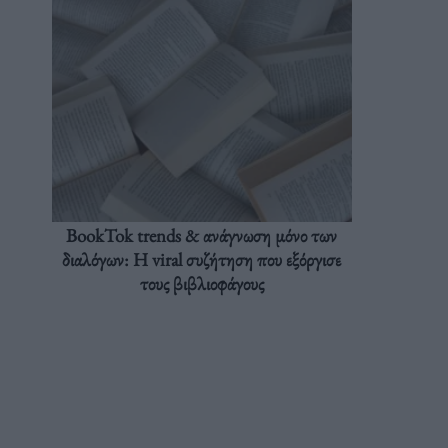
BookTok trends & ανάγνωση μόνο των
διαλόγων: Η viral συζήτηση που εξόργισε
τους βιβλιοφάγους