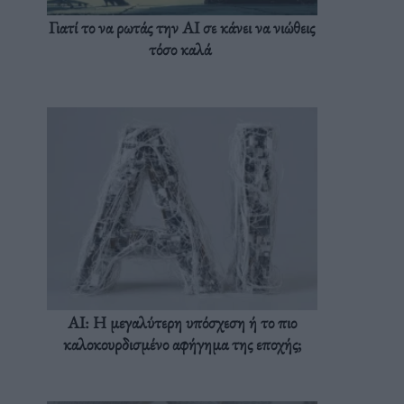
Γιατί το να ρωτάς την AI σε κάνει να νιώθεις
τόσο καλά
AI: Η μεγαλύτερη υπόσχεση ή το πιο
καλοκουρδισμένο αφήγημα της εποχής;