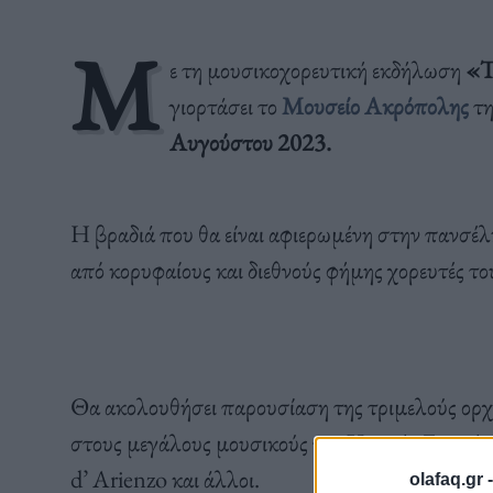
Μ
ε τη μουσικοχορευτική εκδήλωση
«T
γιορτάσει το
Μουσείο Ακρόπολης
τη
Αυγούστου 2023.
Η βραδιά που θα είναι αφιερωμένη στην πανσέλ
από κορυφαίους και διεθνούς φήμης χορευτές το
Θα ακολουθήσει παρουσίαση της τριμελούς ορ
στους μεγάλους μουσικούς της Χρυσής Εποχής, 
d’ Arienzo και άλλοι.
olafaq.gr 