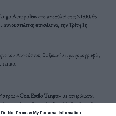
ango Acropolis»
στο προαύλιό στις
21:00,
θα
ν
αυγουστιάτικη πανσέληνο, την Τρίτη 1η
ηνο του Αυγούστου, θα ξεκινήσει με χορογραφίες
υ tango.
χήστρας
«Con Estilo Tango»
με αφιερώματα
όπως οι Astor Piazzola, Osvaldo Pugliese, Juan
-
Do Not Process My Personal Information