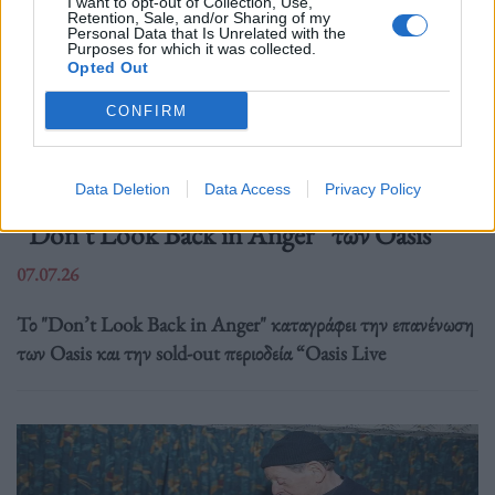
I want to opt-out of Collection, Use,
Retention, Sale, and/or Sharing of my
Personal Data that Is Unrelated with the
Purposes for which it was collected.
Opted Out
CONFIRM
Τέχνη
Data Deletion
Data Access
Privacy Policy
Το Disney δίνει teaser για το documentary
“Don’t Look Back in Anger” των Oasis
07.07.26
Το "Don’t Look Back in Anger" καταγράφει την επανένωση
των Oasis και την sold-out περιοδεία “Oasis Live