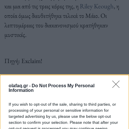
και μια από τις τρεις κόρες της, η
Riley Keough
, η
οποία όμως διευθετήθηκε τελικά το Μάιο. Οι
λεπτομέρειες του διακανονισμού κρατήθηκαν
μυστικές.
Πηγή: Exclaim!
olafaq.gr -
Do Not Process My Personal
Information
Ακολουθήστε το OLAFAQ
στο Google News
If you wish to opt-out of the sale, sharing to third parties, or
processing of your personal or sensitive information for
targeted advertising by us, please use the below opt-out
section to confirm your selection. Please note that after your
opt-out request is processed you may continue seeing