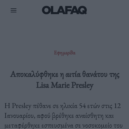
Μετάβαση
στο
περιεχόμενο
Εφημερίδα
Αποκαλύφθηκε η αιτία θανάτου της
Lisa Marie Presley
Η Presley πέθανε σε ηλικία 54 ετών στις 12
Ιανουαρίου, αφού βρέθηκε αναίσθητη και
μεταφέρθηκε εσπευσμένα σε νοσοκομείο του