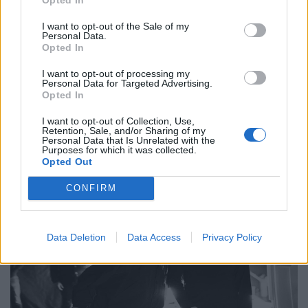
Ετικέτες :
1989
,
streams
,
Taylor Swift
,
μουσική βιομηχανία
,
Ψηφιακές
I want to opt-out of the Sale of my
Personal Data.
Πλατφόρμες
.
Opted In
I want to opt-out of processing my
Personal Data for Targeted Advertising.
Opted In
Δείτε επίσης
I want to opt-out of Collection, Use,
Retention, Sale, and/or Sharing of my
Personal Data that Is Unrelated with the
Purposes for which it was collected.
Opted Out
CONFIRM
Data Deletion
Data Access
Privacy Policy