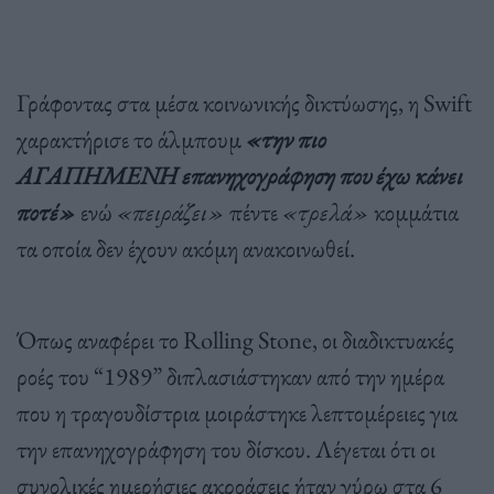
Γράφοντας στα μέσα κοινωνικής δικτύωσης, η Swift
χαρακτήρισε το άλμπουμ
«την πιο
ΑΓΑΠΗΜΕΝΗ επανηχογράφηση που έχω κάνει
ποτέ»
ενώ
«πειράζει»
πέντε
«τρελά»
κομμάτια
τα οποία δεν έχουν ακόμη ανακοινωθεί.
Όπως αναφέρει το Rolling Stone, οι διαδικτυακές
ροές του “1989” διπλασιάστηκαν από την ημέρα
που η τραγουδίστρια μοιράστηκε λεπτομέρειες για
την επανηχογράφηση του δίσκου. Λέγεται ότι οι
συνολικές ημερήσιες ακροάσεις ήταν γύρω στα 6