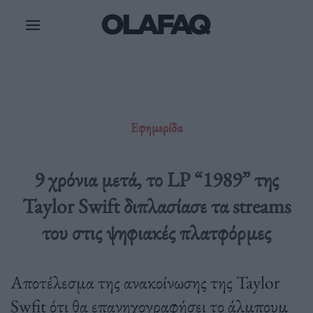
Μετάβαση
στο
περιεχόμενο
Εφημερίδα
9 χρόνια μετά, το LP “1989” της
Taylor Swift διπλασίασε τα streams
του στις ψηφιακές πλατφόρμες
Αποτέλεσμα της ανακοίνωσης της Taylor
Swfit ότι θα επανηχογραφήσει το άλμπουμ