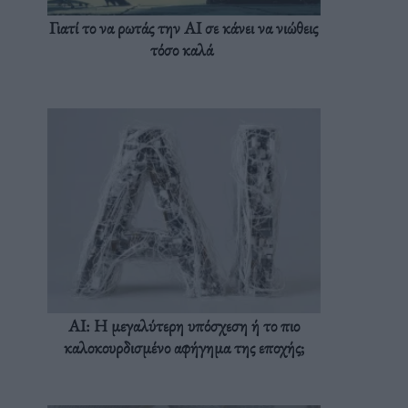
Γιατί το να ρωτάς την AI σε κάνει να νιώθεις
τόσο καλά
AI: Η μεγαλύτερη υπόσχεση ή το πιο
καλοκουρδισμένο αφήγημα της εποχής;