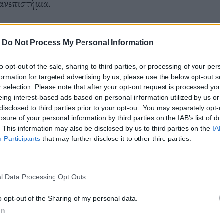
πανεπιστήμια.
-
Do Not Process My Personal Information
σπουδαιότερο σημείο μνήμης, ένας τόπος ιερός
to opt-out of the sale, sharing to third parties, or processing of your per
 αγώνων του έθνους. Εκεί είναι γραμμένα τα
formation for targeted advertising by us, please use the below opt-out s
r selection. Please note that after your opt-out request is processed y
ίναι ένα μνημείο, με το οποίο τιμάμε τη μνήμη
eing interest-based ads based on personal information utilized by us or
disclosed to third parties prior to your opt-out. You may separately opt-
ασπιζόμενοι την πατρίδα. Δεν έχει καμία θέση η
losure of your personal information by third parties on the IAB’s list of
ματος εκεί. Θέλουμε να κάνουμε ένα μνημείο να
. This information may also be disclosed by us to third parties on the
IA
Participants
that may further disclose it to other third parties.
 το κάνουμε. Αυτό δεν μπορεί να είναι στον
κεκριμένο προορισμό»
, ανέφερε μεταξύ άλλων ο
υν γραμμένα τα ονόματα στο συγκεκριμένο χώρο
l Data Processing Opt Outs
o opt-out of the Sharing of my personal data.
In