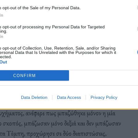
δε ότι έχει «πολύ ενδιαφέρον» η πρωτοβουλία του
o opt-out of the Sale of my Personal Data.
In
ι πως
«αν σε αυτή τη συζήτηση για το μνημείο για
to opt-out of processing my Personal Data for Targeted
κυβέρνησης, να εμπλακούν. Αλλά, εδώ συζητάμε
ing.
In
τρατιώτη δεν θα αναγράφεται τίποτε. Θα
που το έθνος πολέμησε και άνθρωποι έχασαν τη ζωή
o opt-out of Collection, Use, Retention, Sale, and/or Sharing
ersonal Data that Is Unrelated with the Purposes for which it
lected.
ανε το έθνος για να απελευθερωθεί.
Αυτός είναι ο
Out
CONFIRM
Data Deletion
Data Access
Privacy Policy
υχήματος, ανέφερε πως μπαζώθηκε μόνον η μία
ο σκοπός, μπάζωσαν μόνο δεξιά και δεν μπάζωσαν
 τα Τέμπη, προχώρησε σε δύο διαπιστώσεις,