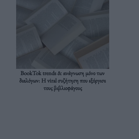
BookTok trends & ανάγνωση μόνο των
διαλόγων: Η viral συζήτηση που εξόργισε
τους βιβλιοφάγους