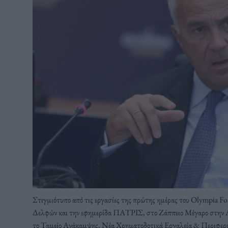
Στιγμιότυπο από τις εργασίες της πρώτης ημέρας του Olympia For
Δελφών και την εφημερίδα ΠΑΤΡΙΣ, στο Ζάππειο Μέγαρο στην Α
το Ταμείο Ανάκαμψης, Νέα Χρηματοδοτικά Εργαλεία & Περιφερεια