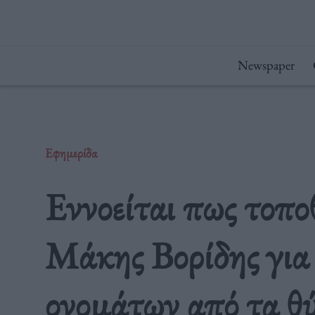
Μετάβαση
στο
περιεχόμενο
Newspaper
Εφημερίδα
Εννοείται πως τοπο
Μάκης Βορίδης για
ονομάτων από τα θ