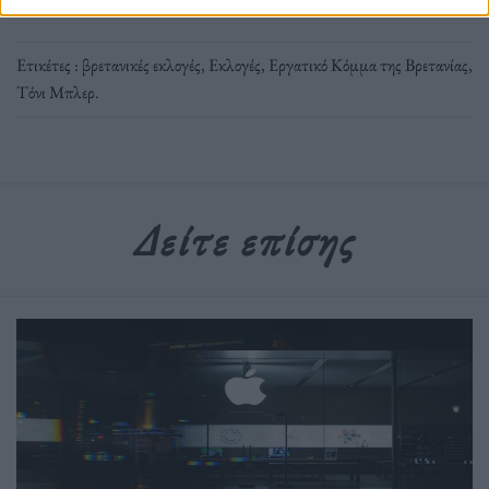
Ετικέτες :
βρετανικές εκλογές
,
Εκλογές
,
Εργατικό Κόμμα της Βρετανίας
,
Τόνι Μπλερ
.
Δείτε επίσης