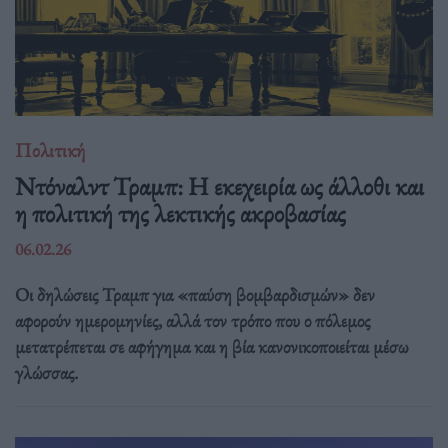
Πολιτική
Ντόναλντ Τραμπ: Η εκεχειρία ως άλλοθι και
η πολιτική της λεκτικής ακροβασίας
06.02.26
Οι δηλώσεις Τραμπ για «παύση βομβαρδισμών» δεν
αφορούν ημερομηνίες, αλλά τον τρόπο που ο πόλεμος
μετατρέπεται σε αφήγημα και η βία κανονικοποιείται μέσω
γλώσσας.