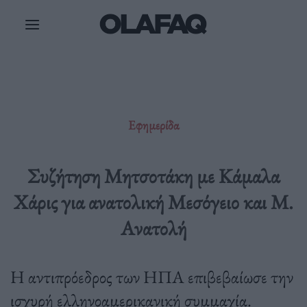
Μετάβαση
στο
περιεχόμενο
Εφημερίδα
Συζήτηση Μητσοτάκη με Κάμαλα
Χάρις για ανατολική Μεσόγειο και Μ.
Ανατολή
Η αντιπρόεδρος των ΗΠΑ επιβεβαίωσε την
ισχυρή ελληνοαμερικανική συμμαχία.