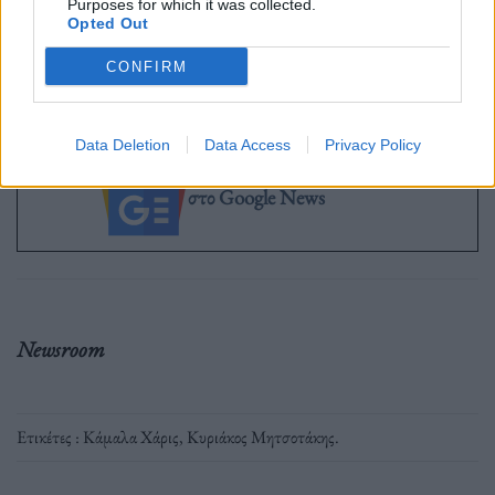
Purposes for which it was collected.
Opted Out
CONFIRM
ΑΠΕ-ΜΠΕ
Data Deletion
Data Access
Privacy Policy
Ακολουθήστε το OLAFAQ
στο Google News
Newsroom
Ετικέτες :
Κάμαλα Χάρις
,
Κυριάκος Μητσοτάκης
.