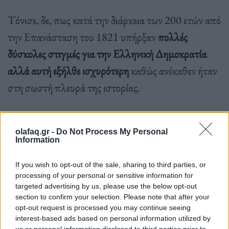
Τόνισε, δε, πως κατά την διάρκεια των 200 ετών από
την Επανάσταση του 1821 υπήρξαν
πολλές
δύσκολες στιγμές για την Ελληνική Δημοκρατία
αλλά αυτή εξήλθε ισχυρότερη
καθώς ανέκαθεν ήταν
στη σωστή πλευρά της ιστορίας.
Ο πρωθυπουργός ανέτρεξε συνοπτικά στις κρίσεις
olafaq.gr -
Do Not Process My Personal
Information
που κλήθηκε να αντιμετωπίσει η κυβέρνηση του για
να συμπεράνει πως πλέον η Ελλάδα
είναι ανάμεσα
If you wish to opt-out of the sale, sharing to third parties, or
processing of your personal or sensitive information for
στους πρωταγωνιστές στην Ευρωπαική Ένωση
.
targeted advertising by us, please use the below opt-out
section to confirm your selection. Please note that after your
opt-out request is processed you may continue seeing
interest-based ads based on personal information utilized by