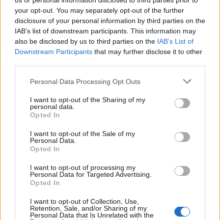
us or personal information disclosed to third parties prior to
your opt-out. You may separately opt-out of the further
Εμφανώς συγκινημένος ο Κυριάκος Μητσοτάκης
disclosure of your personal information by third parties on the
τόνισε χαρακτηριστικά πως είναι ευτυχής και
IAB’s list of downstream participants. This information may
also be disclosed by us to third parties on the
IAB’s List of
υπερήφανος που η παρουσία του στο Κογκρέσο
Downstream Participants
that may further disclose it to other
γέμισε με περηφάνια την Ελληνοαμερικανική
third parties.
κοινότητα. «Σας ευχαριστώ για τη στήριξη σας,
Personal Data Processing Opt Outs
σήμερα είναι μία ιδιαίτερη ημέρα για την Ελλάδα,
I want to opt-out of the Sharing of my
personal data.
την Κύπρο
, έχετε κάθε λόγο να αισθάνεστε
Opted In
περήφανοι και εγώ αισθάνομαι περήφανος»
I want to opt-out of the Sale of my
κατέληξε ο πρωθυπουργός. Στο τέλος της
Personal Data.
Opted In
εκδήλωσης ο πρωθυπουργός παρασημοφόρησε 12
I want to opt-out of processing my
επιφανείς Ομογενείς για την προσφορά τους στην
Personal Data for Targeted Advertising.
Opted In
πατρίδα.
I want to opt-out of Collection, Use,
Retention, Sale, and/or Sharing of my
Personal Data that Is Unrelated with the