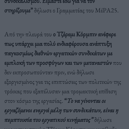
συνδικαλισμού. Είμαστε εδώ για να τον
στηρίζουμε”
δήλωσε ο Γραμματέας του ΜέΡΑ25.
Από την πλευρά του
ο Τζέρεμι Κόρμπιν ανέφερε
πως υπάρχει μια πολύ ενδιαφέρουσα ανάπτυξη
παγκοσμίως διεθνών εργατικών συνδικάτων με
εμπλοκή των προσφύγων και των μεταναστών
που
δεν εκπροσωπούνταν πριν, ενώ δήλωσε
εξοργισμένος για τις επιπτώσεις των πολιτικών της
τρόικας που εξαπέλυσαν μια τρομακτική επίθεση
στον κόσμο της εργασίας.
“
Το να γίνονται οι
εργαζόμενοι ενεργά μέλη των συνδικάτων, είναι η
πεμπτουσία του εργατικού κινήματος”
δήλωσε
χαρακτηριστικά ο Τζέρεμι Κόρμπιν και κατέληξε