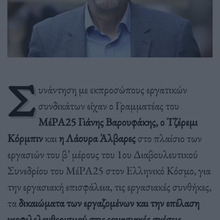
Σ
υνάντηση με εκπροσώπους εργατικών
συνδικάτων είχαν ο Γραμματέας του
ΜέΡΑ25
Γιάνης Βαρουφάκης, ο Τζέρεμι
Κόρμπιν
και
η Λάουρα Άλβαρες
στο πλαίσιο των
εργασιών του β’ μέρους του 1ου Διαβουλευτικού
Συνεδρίου του ΜέΡΑ25 στον Ελληνικό Κόσμο, για
την εργασιακή επισφάλεια, τις εργασιακές συνθήκες,
τα
δικαιώματα των εργαζομένων και την επέλαση
νεοφιλελευθερισμού στις εργασιακές σχέσεις
.