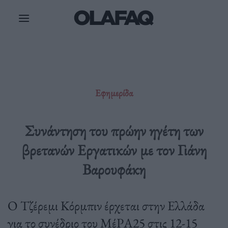
Μετάβαση
στο
περιεχόμενο
Εφημερίδα
Συνάντηση του πρώην ηγέτη των
βρετανών Εργατικών με τον Γιάνη
Βαρουφάκη
Ο Τζέρεμι Κόρμπιν έρχεται στην Ελλάδα
για το συνέδριο του ΜέΡΑ25 στις 12-15