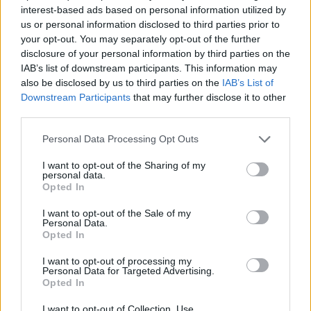
interest-based ads based on personal information utilized by
τι μπορούμε και τι πρέπει να κάνουμε για
us or personal information disclosed to third parties prior to
ακηδεμόνευτα εργατικά συνδικάτα που θα
your opt-out. You may separately opt-out of the further
disclosure of your personal information by third parties on the
προασπίζονται πραγματικά τα συμφέροντα των
IAB’s list of downstream participants. This information may
εργαζομένων”
υπογράμμισε η Λάουρα Άλβαρες.
also be disclosed by us to third parties on the
IAB’s List of
Downstream Participants
that may further disclose it to other
third parties.
Ακολουθήστε το OLAFAQ
Personal Data Processing Opt Outs
στο Google News
I want to opt-out of the Sharing of my
personal data.
Opted In
I want to opt-out of the Sale of my
Personal Data.
Opted In
Newsroom
I want to opt-out of processing my
Personal Data for Targeted Advertising.
Opted In
Ετικέτες :
Γιάνης Βαρουφάκης
,
Λάουρα Άλβαρες
,
ΜέΡΑ25
,
I want to opt-out of Collection, Use,