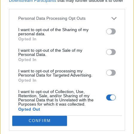
Downstream Participants
that may further disclose it to other
third parties.
Μητσοτάκη στην Ουάσιγκτον, αύριο Τρίτη, το
σημαντικότερο «στιγμιότυπο» δεν είναι άλλο από
Personal Data Processing Opt Outs
την
ομιλία του Έλληνα πρωθυπουργού στο
I want to opt-out of the Sharing of my
personal data.
Κογκρέσο
.
Opted In
I want to opt-out of the Sale of my
Personal Data.
Opted In
Κυβερνητικές πηγές κάνουν λόγο για ιστορική
I want to opt-out of processing my
στιγμή και για μία εξαιρετική τιμή για τον ίδιο και
Personal Data for Targeted Advertising.
Opted In
για τη χώρα, που αφενός επιφυλάσσεται σε λίγους
ξένους ηγέτες και αφετέρου επισφραγίζει το άριστο
I want to opt-out of Collection, Use,
Retention, Sale, and/or Sharing of my
Personal Data that Is Unrelated with the
επίπεδο των διμερών σχέσεων. Τα ίδια πρόσωπα
Purposes for which it was collected.
Opted Out
σημειώνουν πως ο πρωθυπουργός θα έχει την
ευκαιρία να απευθυνθεί και στο αμερικανικό κοινό,
CONFIRM
αλλά και στην ομογένεια με μια ομιλία που θα έχει