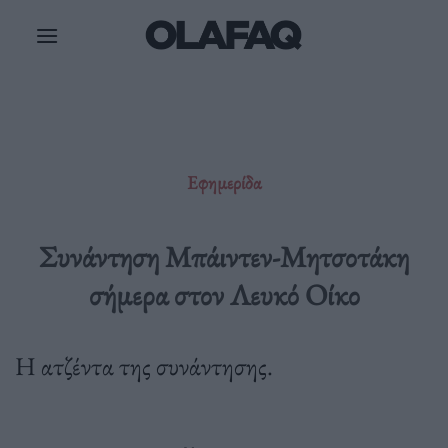
Μετάβαση
στο
περιεχόμενο
Εφημερίδα
Συνάντηση Μπάιντεν-Μητσοτάκη
σήμερα στον Λευκό Οίκο
Η ατζέντα της συνάντησης.