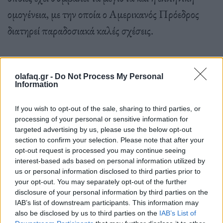
ομογένεια, με την οποία ο Αμερικανός Πρόεδρος
διατηρεί παραδοσιακά καλές σχέσεις.
olafaq.gr -
Do Not Process My Personal
Information
Πριν από τη συνάντηση στο Λευκό Οίκο, σήμερα
το πρωί ώρα ΗΠΑ, ο κ. Μητσοτάκης θα έχει
If you wish to opt-out of the sale, sharing to third parties, or
processing of your personal or sensitive information for
συζήτηση με τον
δημοσιογράφο Ντέιβιντ
targeted advertising by us, please use the below opt-out
Ιγκνάτιους
στο Πανεπιστήμιο της Τζορτζτάουν.
section to confirm your selection. Please note that after your
opt-out request is processed you may continue seeing
interest-based ads based on personal information utilized by
us or personal information disclosed to third parties prior to
your opt-out. You may separately opt-out of the further
disclosure of your personal information by third parties on the
Ιστορική στιγμή η ομιλία Μητσοτάκη στο Κογκρέσο
IAB’s list of downstream participants. This information may
also be disclosed by us to third parties on the
IAB’s List of
Κατά τη δεύτερη ημέρα της δραστηριότητας