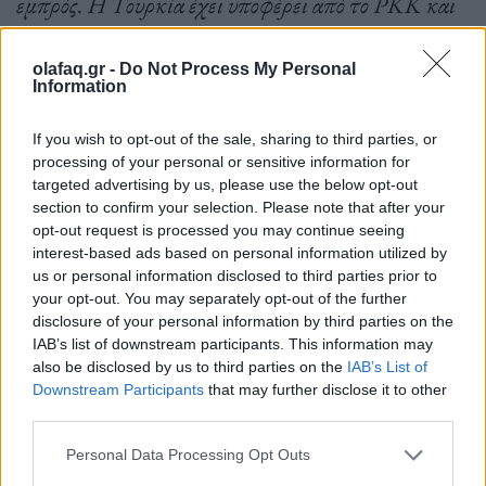
εμπρός. Η Τουρκία έχει υποφέρει από το PKK και
έχει υποφέρει περισσότερο από την τρομοκρατία
olafaq.gr -
Do Not Process My Personal
από οποιονδήποτε άλλο Σύμμαχο. Έτσι, η Τουρκία
Information
έχει εύλογες ανησυχίες, τις οποίες όλοι οι Σύμμαχοι
If you wish to opt-out of the sale, sharing to third parties, or
πρέπει να λάβουν σοβαρά υπόψη.
processing of your personal or sensitive information for
targeted advertising by us, please use the below opt-out
section to confirm your selection. Please note that after your
opt-out request is processed you may continue seeing
Οι συνεργάτες μου και εγώ παραμένουμε σε στενό
interest-based ads based on personal information utilized by
διάλογο με εκπροσώπους της Τουρκίας, της
us or personal information disclosed to third parties prior to
your opt-out. You may separately opt-out of the further
Φινλανδίας και της Σουηδίας προκειμένου να
disclosure of your personal information by third parties on the
αντιμετωπίσουμε τις τουρκικές ανησυχίες, αλλά και
IAB’s list of downstream participants. This information may
also be disclosed by us to third parties on the
IAB’s List of
να προχωρήσουμε στην ένταξη των δύο χωρών.
Downstream Participants
that may further disclose it to other
third parties.
Personal Data Processing Opt Outs
Η ασφάλεια της Φινλανδίας και της Σουηδίας έχει