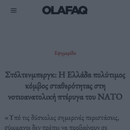
Μετάβαση
στο
περιεχόμενο
Εφημερίδα
Στόλτενμπεργκ: Η Ελλάδα πολύτιμος
κόμβος σταθερότητας στη
νοτιοανατολική πτέρυγα του ΝΑΤΟ
«Υπό τις δύσκολες σημερινές περιστάσεις,
σύμμαχοι δεν πρέπει να προβαίνουν σε