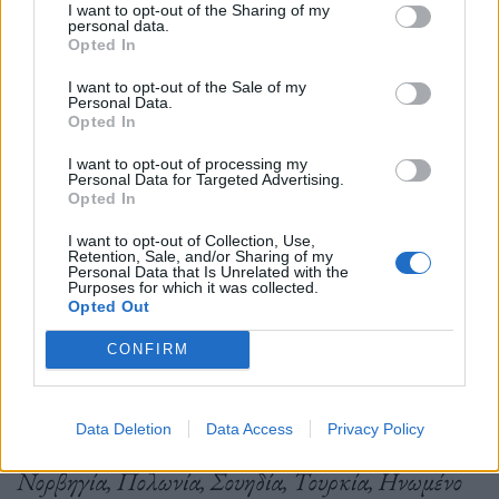
I want to opt-out of the Sharing of my
σημασία για το ΝΑΤΟ και πολλοί σύμμαχοι έχουν
personal data.
Opted In
ήδη αναλάβει σαφείς δεσμεύσεις γι’ αυτό. Το ΝΑΤΟ
I want to opt-out of the Sale of my
παραμένει σε εγρήγορση και έχουμε αυξήσει την
Personal Data.
Opted In
παρουσία μας στην περιοχή, μεταξύ άλλων με
περισσότερες ασκήσεις.
I want to opt-out of processing my
Personal Data for Targeted Advertising.
Opted In
I want to opt-out of Collection, Use,
Η Φινλανδία και η Σουηδία συμμετείχαν σε πολλές
Retention, Sale, and/or Sharing of my
Personal Data that Is Unrelated with the
Purposes for which it was collected.
συμμαχικές ασκήσεις τις τελευταίες ημέρες,
Opted Out
συμπεριλαμβανομένης της BALTOPS, στην οποία
CONFIRM
συμμετείχαν 7.500 άτομα από 14 συμμάχους
(Βέλγιο, Βουλγαρία, Δανία, Εσθονία, Φινλανδία,
Data Deletion
Data Access
Privacy Policy
Γαλλία, Γερμανία, Λετονία, Λιθουανία, Ολλανδία,
Νορβηγία, Πολωνία, Σουηδία, Τουρκία, Ηνωμένο