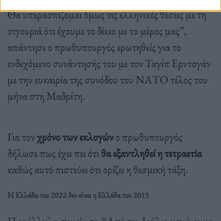
Θα υπερασπίζομαι όμως τις ελληνικές θέσεις με τη
σιγουριά ότι έχουμε το δίκιο με το μέρος μας”,
απάντησε ο πρωθυπουργός ερωτηθείς για το
ενδεχόμενο συνάντησής του με τον Ταγίπ Ερντογάν
με την ευκαιρία της συνόδου του ΝΑΤΟ τέλος του
μήνα στη Μαδρίτη.
Για τον
χρόνο των εκλογών
ο πρωθυπουργός
δήλωσε πως έχει πει ότι
θα εξαντληθεί η τετραετία
καθώς αυτό πιστεύει ότι ορίζει η θεσμική τάξη.
Η Ελλάδα του 2022 δεν είναι η Ελλάδα του 2015
Παράλληλα σημείωσε: “Από τον Ιούλιο μπαίνουμε