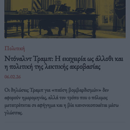
Πολιτική
Ντόναλντ Τραμπ: Η εκεχειρία ως άλλοθι και
η πολιτική της λεκτικής ακροβασίας
06.02.26
Οι δηλώσεις Τραμπ για «παύση βομβαρδισμών» δεν
αφορούν ημερομηνίες, αλλά τον τρόπο που ο πόλεμος
μετατρέπεται σε αφήγημα και η βία κανονικοποιείται μέσω
γλώσσας.