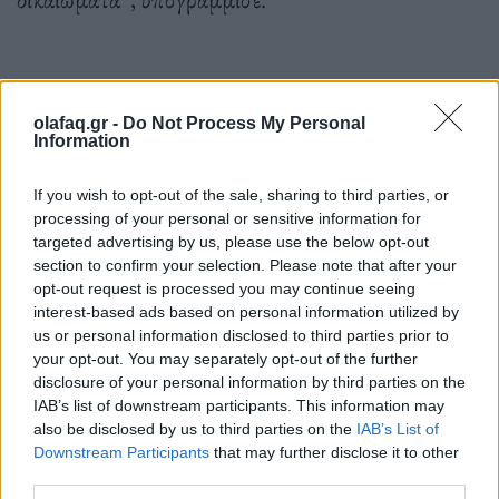
Πρόσθεσε ότι είμαστε “μακριά από αυτά” όπως και
μακριά από την ένταση του καλοκαιριού του 2020
olafaq.gr -
Do Not Process My Personal
Information
και είπε πως χρειάζεται αυτοσυγκράτηση από όλους.
If you wish to opt-out of the sale, sharing to third parties, or
processing of your personal or sensitive information for
targeted advertising by us, please use the below opt-out
Αποτελεί, είπε, και
πρόκληση στο πλαίσιο το
section to confirm your selection. Please note that after your
ΝΑΤΟ
καθώς δεν χρειάζονται πρόσθετες εστίες
opt-out request is processed you may continue seeing
interest-based ads based on personal information utilized by
αναταραχής εντός της συμμαχίας.
us or personal information disclosed to third parties prior to
your opt-out. You may separately opt-out of the further
disclosure of your personal information by third parties on the
IAB’s list of downstream participants. This information may
Αναφερόμενος στην επισιτιστική κρίση καθώς
20
also be disclosed by us to third parties on the
IAB’s List of
Downstream Participants
that may further disclose it to other
εκατ. τόνοι σιταριού είναι εγκλωβισμένοι
στην
third parties.
Ουκρανία με μόνο τρόπο μεταφοράς μέσω