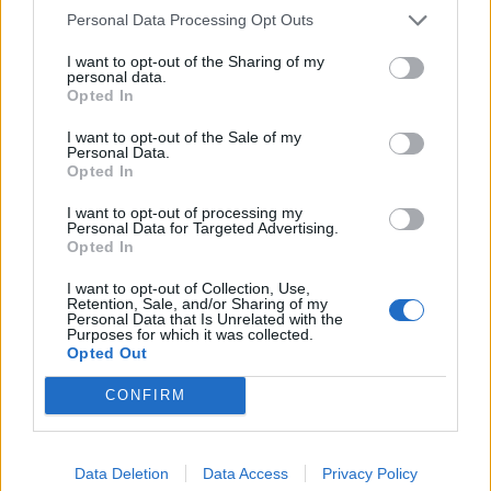
Personal Data Processing Opt Outs
θάλασσας, ανέφερε ότι η Τουρκία έχει ένα ρόλο να
I want to opt-out of the Sharing of my
παίξει
στη Μαύρη θάλασσα
όπως και η Ελλάδα
με
personal data.
Opted In
τη μεγαλύτερη ναυτιλία
. “Ας δούμε τα πεδία εκείνα
που θα μπορούσαμε υπό τις κατευθύνσεις του ΟΗΕ
I want to opt-out of the Sale of my
Personal Data.
Opted In
να συνεργαστούμε και να προσφέρουμε όλοι
υπηρεσία”, συνέχισε και είπε πως η ρητορική της
I want to opt-out of processing my
Personal Data for Targeted Advertising.
Τουρκίας ξεπερνάει τα όρια και “από ένα σημείο και
Opted In
μετά γίνεται γραφική”.
I want to opt-out of Collection, Use,
Retention, Sale, and/or Sharing of my
Personal Data that Is Unrelated with the
Purposes for which it was collected.
Opted Out
“
Δεν είναι η πρώτη φορά που ο Τούρκος πρόεδρος
CONFIRM
έχει πει ότι δεν μου μιλάει
. Το είχε πει και μετά τον
Έβρο. Φαντάζομαι κάποια στιγμή θα μιλήσουμε
Data Deletion
Data Access
Privacy Policy
γιατί πρέπει να μιλάμε. Εγώ δεν κρατάω μούτρα.