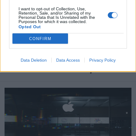
I want to opt-out of Collection, Use,
Retention, Sale, and/or Sharing of my
Ετικέτες :
αμέλεια πυρκαγιά
,
Κακούργημα
,
Κικίλια
,
ποινές εμπρησμός
,
Personal Data that Is Unrelated with the
Purposes for which it was collected.
ποινές πυρκαγιά
,
Πυρκαγιά
.
Opted Out
CONFIRM
Data Deletion
Data Access
Privacy Policy
Δείτε επίσης