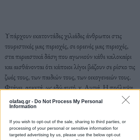
Υπάρχουν εκατοντάδες χιλιάδες άνθρωποι στις
τουριστικές μας περιοχές, σε ορεινές μας περιοχές,
στα περιαστικά δάση που αγωνιούν κάθε καλοκαίρι
και αισθάνονται ότι κάποιοι λίγοι βάζουν σε ρίσκο τις
ζωές τους, των παιδιών τους, των οικογενειών τους.
Φτάνει, αρκετά, ως εδώ αυτό, κ. Αυτιά. Η πρόληψη
πρέπει να είναι στρατηγικά ανώτερη από την
olafaq.gr -
Do Not Process My Personal
αντιμετώπιση», είπε χαρακτηριστικά ο κ. Κικίλιας,
Information
σημειώνοντας ότι η πρόληψη θα γίνει κομμάτι της
If you wish to opt-out of the sale, sharing to third parties, or
καθημερινότητας των Ελλήνων.
processing of your personal or sensitive information for
targeted advertising by us, please use the below opt-out