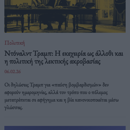
Πολιτική
Ντόναλντ Τραμπ: Η εκεχειρία ως άλλοθι και
η πολιτική της λεκτικής ακροβασίας
06.02.26
Οι δηλώσεις Τραμπ για «παύση βομβαρδισμών» δεν
αφορούν ημερομηνίες, αλλά τον τρόπο που ο πόλεμος
μετατρέπεται σε αφήγημα και η βία κανονικοποιείται μέσω
γλώσσας.