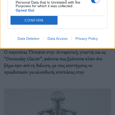
Personal Data that Is Unrelated with the
Purposes for which it was collected.
Opted Out
CONFIRM
Περιβάλλον
Η Ανταρκτική καταρρέει
Data Deletion
Data Access
Privacy Policy
25.05.26
Ο παγετώνας Thwaites στην Ανταρκτική, γνωστός και ως
“Doomsday Glacier”, φαίνεται πως βρίσκεται πλέον ένα
βήμα πριν από τη διάλυση, με τους επιστήμονες να
προειδοποιούν για αλυσιδωτές επιπτώσεις στην