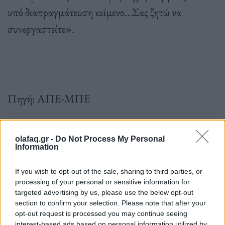
υπό διαπραγμάτευση κείμενο…Σας ζητώ να
συνεργαστείτε».
Πηγή: ΑΠΕ-ΜΠΕ
Ακολουθήστε το OLAFAQ
olafaq.gr -
Do Not Process My Personal
Information
στο Google News
If you wish to opt-out of the sale, sharing to third parties, or
processing of your personal or sensitive information for
targeted advertising by us, please use the below opt-out
section to confirm your selection. Please note that after your
opt-out request is processed you may continue seeing
Newsroom
interest-based ads based on personal information utilized by