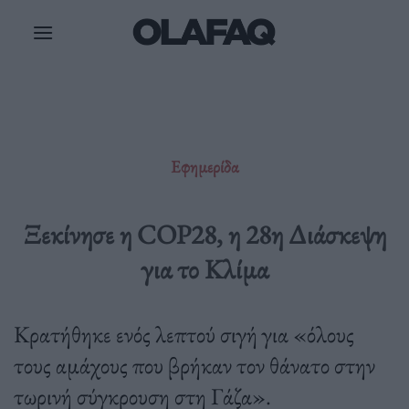
Μετάβαση
στο
περιεχόμενο
Εφημερίδα
Ξεκίνησε η COP28, η 28η Διάσκεψη
για το Κλίμα
Κρατήθηκε ενός λεπτού σιγή για «όλους
τους αμάχους που βρήκαν τον θάνατο στην
τωρινή σύγκρουση στη Γάζα».