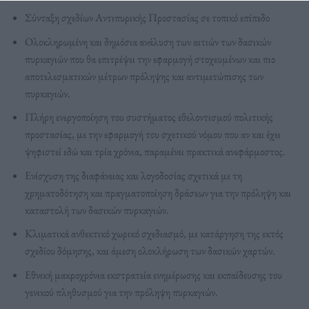
Σύνταξη σχεδίων Αντιπυρικής Προστασίας σε τοπικό επίπεδο
Ολοκληρωμένη και δημόσια ανάλυση των αιτιών των δασικών
πυρκαγιών που θα επιτρέψει την εφαρμογή στοχευμένων και πιο
αποτελεσματικών μέτρων πρόληψης και αντιμετώπισης των
πυρκαγιών.
Πλήρη ενεργοποίηση του συστήματος εθελοντισμού πολιτικής
προστασίας, με την εφαρμογή του σχετικού νόμου που αν και έχει
ψηφιστεί εδώ και τρία χρόνια, παραμένει πρακτικά ανεφάρμοστος.
Ενίσχυση της διαφάνειας και λογοδοσίας σχετικά με τη
χρηματοδότηση και πραγματοποίηση δράσεων για την πρόληψη και
καταστολή των δασικών πυρκαγιών.
Κλιματικά ανθεκτικό χωρικό σχεδιασμό, με κατάργηση της εκτός
σχεδίου δόμησης, και άμεση ολοκλήρωση των δασικών χαρτών.
Εθνική μακροχρόνια εκστρατεία ενημέρωσης και εκπαίδευσης του
γενικού πληθυσμού για την πρόληψη πυρκαγιών.