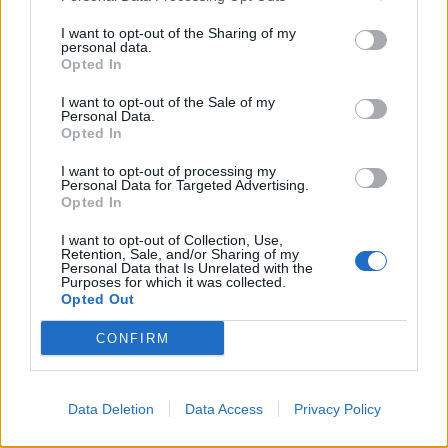
με ειλικρίνεια, αξιοκρατία, καλή πίστη, χωρίς
I want to opt-out of the Sharing of my
παρωπίδες, χωρίς γκρίνια, στείρες πολιτικές
personal data.
Opted In
αντιπαραθέσεις και άσκοπους ανταγωνισμούς,
I want to opt-out of the Sale of my
χωρίς να φοβάται κανείς τυχόν επιπτώσεις ή
Personal Data.
Opted In
δυσαρέσκειες.
I want to opt-out of processing my
Personal Data for Targeted Advertising.
Opted In
Το WWF Ελλάς έχει ήδη καταθέσει τις
προτάσεις
I want to opt-out of Collection, Use,
Retention, Sale, and/or Sharing of my
του προς το αρμόδιο υπουργείο, με αφορμή την
Personal Data that Is Unrelated with the
Purposes for which it was collected.
ανάληψη καθηκόντων της νέας κυβέρνησης. Αυτές
Opted Out
επιγραμματικά αφορούν σε:
CONFIRM
Κατάρτιση ενός μακροχρόνιου Εθνικού Σχεδίου Αντιπυρικής
Data Deletion
Data Access
Privacy Policy
Προστασίας με σαφή προληπτικό προσανατολισμό και ενεργή
συμμετοχή της κοινωνίας.