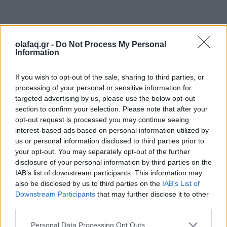
Και σε αυτό τον διάλογο δεν θα πρέπει να περισσεύει
κανείς. Θα πρέπει το ελληνικό κράτος να ζητήσει την
olafaq.gr -
Do Not Process My Personal
Information
άποψη όλων των εμπλεκομένων: των έμπειρων
αξιωματικών του Πυροσβεστικού Σώματος, των
If you wish to opt-out of the sale, sharing to third parties, or
processing of your personal or sensitive information for
στελεχών της δασικής υπηρεσίας, των ερευνητικών
targeted advertising by us, please use the below opt-out
ινστιτούτων, των εξειδικευμένων επιστημόνων, των
section to confirm your selection. Please note that after your
opt-out request is processed you may continue seeing
συλλογικών φορέων της κοινωνίας των πολιτών και
interest-based ads based on personal information utilized by
us or personal information disclosed to third parties prior to
των εθελοντών, της τοπικής αυτοδιοίκησης.
your opt-out. You may separately opt-out of the further
disclosure of your personal information by third parties on the
IAB’s list of downstream participants. This information may
also be disclosed by us to third parties on the
IAB’s List of
Τί χρειάζεται, τί θέλουν, ποιες συνθέσεις είναι
Downstream Participants
that may further disclose it to other
αναγκαίες να γίνουν; Αλλά ο διάλογος πρέπει να
third parties.
γίνει άμεσα με το πέρας της αντιπυρικής, δημόσια,
Personal Data Processing Opt Outs