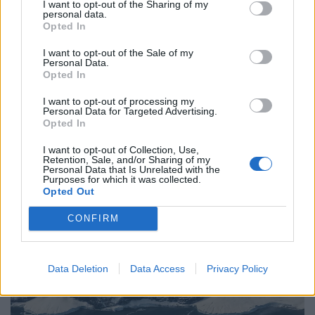
I want to opt-out of the Sharing of my
personal data.
Newsroom
Opted In
I want to opt-out of the Sale of my
Personal Data.
Ετικέτες :
Άνδεις
,
Κλιματική Αλλαγή
,
Παγετώνες
,
Περού
.
Opted In
I want to opt-out of processing my
Personal Data for Targeted Advertising.
Opted In
I want to opt-out of Collection, Use,
Δείτε επίσης
Retention, Sale, and/or Sharing of my
Personal Data that Is Unrelated with the
Purposes for which it was collected.
Opted Out
CONFIRM
Data Deletion
Data Access
Privacy Policy