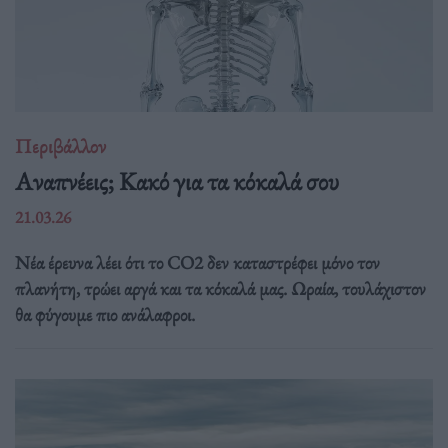
Περιβάλλον
Αναπνέεις; Κακό για τα κόκαλά σου
21.03.26
Νέα έρευνα λέει ότι το CO2 δεν καταστρέφει μόνο τον
πλανήτη, τρώει αργά και τα κόκαλά μας. Ωραία, τουλάχιστον
θα φύγουμε πιο ανάλαφροι.