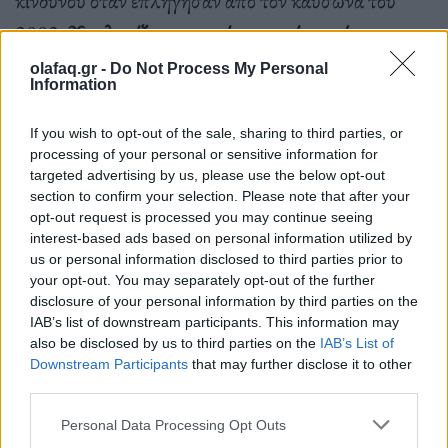
2003.
Υπολογίζεται πως είχε σκοτώσει κάπου
70.000 ανθρώπους στην Ευρώπη
, ωστόσο είναι
olafaq.gr -
Do Not Process My Personal
Information
δύσκολες οι ακριβείς συγκρίσεις με τις εκτιμήσεις
για την τρέχουσα περίοδο για λόγους μεθοδολογίας.
If you wish to opt-out of the sale, sharing to third parties, or
processing of your personal or sensitive information for
targeted advertising by us, please use the below opt-out
section to confirm your selection. Please note that after your
opt-out request is processed you may continue seeing
interest-based ads based on personal information utilized by
us or personal information disclosed to third parties prior to
Οι επιστήμονες βλέπουν στη μ
είωση της
your opt-out. You may separately opt-out of the further
θνησιμότητας τη θετική επίπτωση σχεδίων
disclosure of your personal information by third parties on the
IAB’s list of downstream participants. This information may
προετοιμασίας για την υπερβολική ζέστη
που
also be disclosed by us to third parties on the
IAB’s List of
εφαρμόζονται το τρέχον διάστημα, όμως
Downstream Participants
that may further disclose it to other
third parties.
επισημαίνουν ότι οι πολιτικές αυτές δεν αρκούν από
Personal Data Processing Opt Outs
μόνες τους και πρέπει να συνοδευτούν από πιο