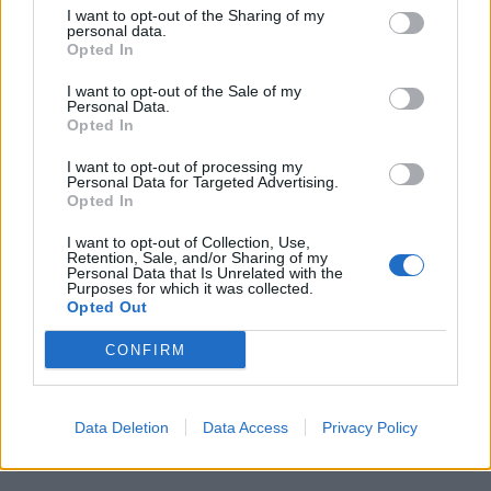
ενεργά μέτρα για την αποτροπή της υπερθέρμανσης
I want to opt-out of the Sharing of my
personal data.
Opted In
του πλανήτη.
I want to opt-out of the Sale of my
Personal Data.
Opted In
I want to opt-out of processing my
Personal Data for Targeted Advertising.
Opted In
I want to opt-out of Collection, Use,
Retention, Sale, and/or Sharing of my
Personal Data that Is Unrelated with the
Πηγή:
iEidiseis
Purposes for which it was collected.
Opted Out
CONFIRM
Ακολουθήστε το OLAFAQ
στο Google News
Data Deletion
Data Access
Privacy Policy