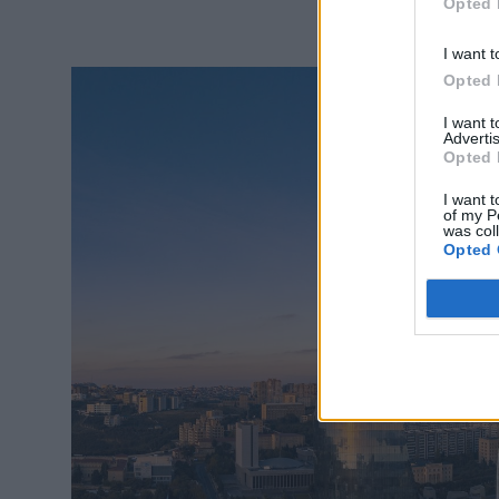
Opted 
I want t
Opted 
I want 
Advertis
Opted 
I want t
of my P
was col
Opted 