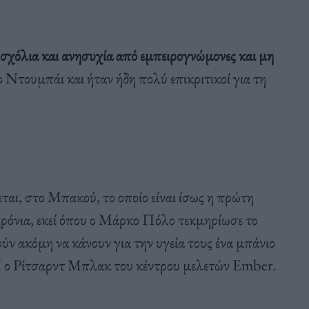
 σχόλια και ανησυχία από εμπειρογνώμονες και μη
ο Ντουμπάι και ήταν ήδη πολύ επικριτικοί για τη
αι, στο Μπακού, το οποίο είναι ίσως η πρώτη
χρόνια, εκεί όπου ο Μάρκο Πόλο τεκμηρίωσε το
ύν ακόμη να κάνουν για την υγεία τους ένα μπάνιο
X ο Ρίτσαρντ Μπλακ του κέντρου μελετών Ember.