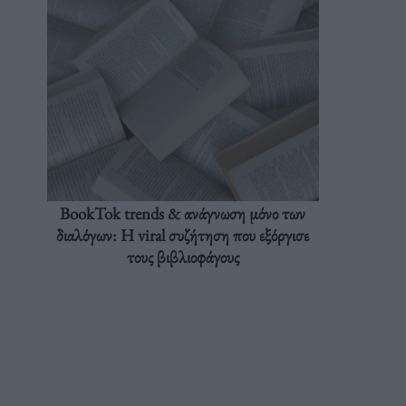
BookTok trends & ανάγνωση μόνο των
διαλόγων: Η viral συζήτηση που εξόργισε
τους βιβλιοφάγους