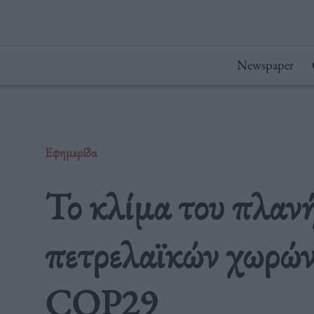
Μετάβαση
στο
περιεχόμενο
Newspaper
Εφημερίδα
Το κλίμα του πλανή
πετρελαϊκών χωρών 
COP29