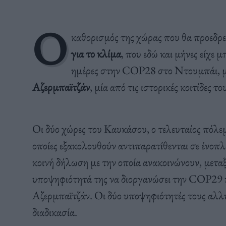
Ο
καθορισμός της χώρας που θα προεδρεύ
για το κλίμα
, που εδώ και μήνες είχε 
ημέρες στην COP28 στο Ντουμπάι, με
Αζερμπαϊτζάν
, μία από τις ιστορικές κοιτίδες τ
Οι δύο χώρες του Καυκάσου, ο τελευταίος πόλεμ
οποίες εξακολουθούν αντιπαρατίθενται σε ένοπλ
κοινή δήλωση με την οποία ανακοινώνουν, μετα
υποψηφιότητά της να διοργανώσει την COP29 κ
Αζερμπαϊτζάν. Οι δύο υποψηφιότητές τους αλλη
διαδικασία.