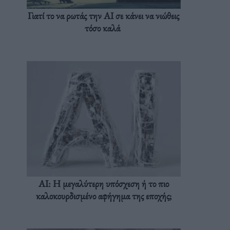
Γιατί το να ρωτάς την AI σε κάνει να νιώθεις
τόσο καλά
AI: Η μεγαλύτερη υπόσχεση ή το πιο
καλοκουρδισμένο αφήγημα της εποχής;