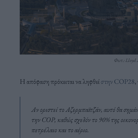
Φωτ.: Lloyd 
Η απόφαση πρόκειται να ληφθεί
στην COP28
,
Αν οριστεί το Αζερμπαϊτζάν, αυτό θα σημά
την COP, καθώς σχεδόν το 90% της οικονομ
πετρέλαιο και το αέριο.