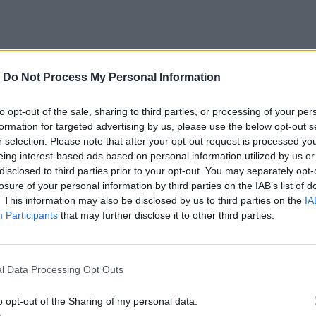
ρετικό συνασπισμό χωρών: για τη φετινή χρονιά, η
-
Do Not Process My Personal Information
ην επόμενη χρονιά θα είναι η σειρά της
Ανατολικής
υμφωνήσουν, σύμφωνα με τη διαδικασία του ΟΗΕ.
to opt-out of the sale, sharing to third parties, or processing of your per
formation for targeted advertising by us, please use the below opt-out s
ουλγαρίας, χώρας μέλους της Ευρωπαϊκής
r selection. Please note that after your opt-out request is processed y
eing interest-based ads based on personal information utilized by us or
disclosed to third parties prior to your opt-out. You may separately opt-
losure of your personal information by third parties on the IAB’s list of
. This information may also be disclosed by us to third parties on the
IA
 μια συμφωνία: σήμερα το πρωί, πηγή στην
Participants
that may further disclose it to other third parties.
υ στο Ντουμπάι έλεγε πως η ΕΕ παραμένει «αυτή
της COP», χωρίς σχόλιο αναφορικά με ενδεχόμενη
l Data Processing Opt Outs
ζάν.
o opt-out of the Sharing of my personal data.