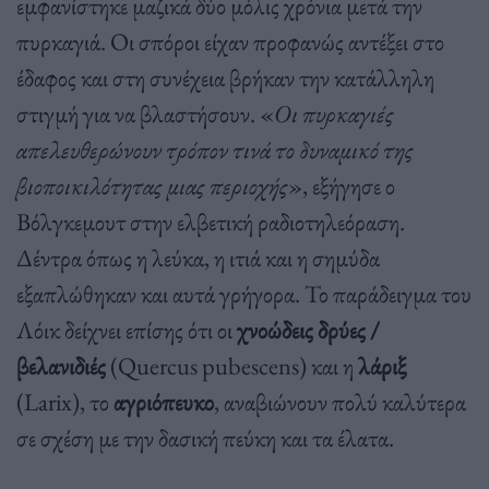
εμφανίστηκε μαζικά δύο μόλις χρόνια μετά την
πυρκαγιά. Οι σπόροι είχαν προφανώς αντέξει στο
έδαφος και στη συνέχεια βρήκαν την κατάλληλη
στιγμή για να βλαστήσουν. «
Οι πυρκαγιές
απελευθερώνουν τρόπον τινά το δυναμικό της
βιοποικιλότητας μιας περιοχής
», εξήγησε ο
Βόλγκεμουτ στην ελβετική ραδιοτηλεόραση.
Δέντρα όπως η λεύκα, η ιτιά και η σημύδα
εξαπλώθηκαν και αυτά γρήγορα. Το παράδειγμα του
Λόικ δείχνει επίσης ότι οι
χνοώδεις δρύες /
βελανιδιές
(Quercus pubescens) και η
λάριξ
(Larix), το
αγριόπευκο
, αναβιώνουν πολύ καλύτερα
σε σχέση με την δασική πεύκη και τα έλατα.