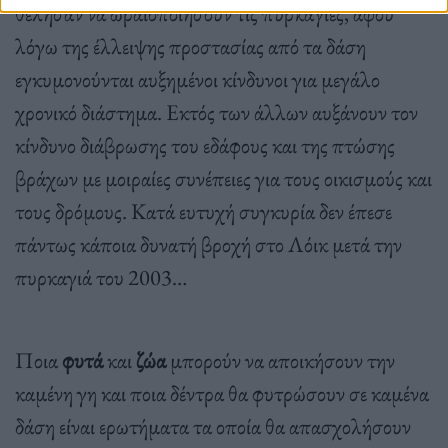
θέλησαν να ωραιοποιήσουν τις πυρκαγιές, αφού
λόγω της έλλειψης προστασίας από τα δάση
εγκυμονούνται αυξημένοι κίνδυνοι για μεγάλο
χρονικό διάστημα. Εκτός των άλλων αυξάνουν τον
κίνδυνο διάβρωσης του εδάφους και της πτώσης
βράχων με μοιραίες συνέπειες για τους οικισμούς και
τους δρόμους. Κατά ευτυχή συγκυρία δεν έπεσε
πάντως κάποια δυνατή βροχή στο Λόικ μετά την
πυρκαγιά του 2003…
Ποια
φυτά
και
ζώα
μπορούν να αποικήσουν την
καμένη γη και ποια δέντρα θα φυτρώσουν σε καμένα
δάση είναι ερωτήματα τα οποία θα απασχολήσουν