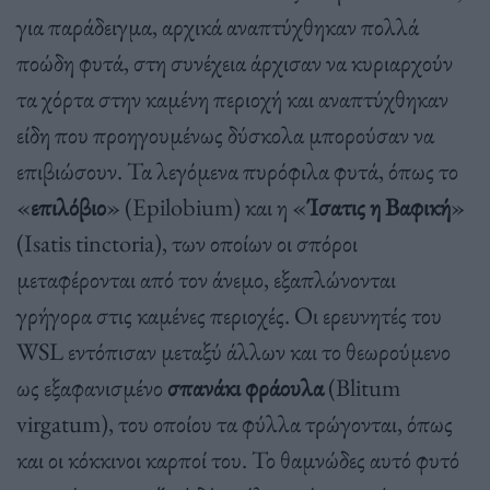
για παράδειγμα, αρχικά αναπτύχθηκαν πολλά
ποώδη φυτά, στη συνέχεια άρχισαν να κυριαρχούν
τα χόρτα στην καμένη περιοχή και αναπτύχθηκαν
είδη που προηγουμένως δύσκολα μπορούσαν να
επιβιώσουν. Τα λεγόμενα πυρόφιλα φυτά, όπως το
«
επιλόβιο
» (Epilobium) και η «
Ίσατις η
Βαφική
»
(Isatis tinctoria), των οποίων οι σπόροι
μεταφέρονται από τον άνεμο, εξαπλώνονται
γρήγορα στις καμένες περιοχές. Οι ερευνητές του
WSL εντόπισαν μεταξύ άλλων και το θεωρούμενο
ως εξαφανισμένο
σπανάκι φράουλα
(Blitum
virgatum), του οποίου τα φύλλα τρώγονται, όπως
και οι κόκκινοι καρποί του. Το θαμνώδες αυτό φυτό