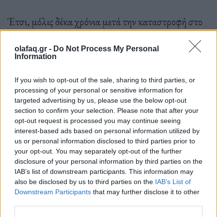
Έτσι, μόλις δέκα χρόνια μετά την καταστροφή στο
Λόικ, η ποικιλομορφία των ειδών ήταν σημαντικά
olafaq.gr -
Do Not Process My Personal
μεγαλύτερη από ό,τι στο διασωθέν γειτονικό μικτό
Information
δάσος κωνοφόρων. Στην καμένη περιοχή βρέθηκαν
If you wish to opt-out of the sale, sharing to third parties, or
επίσης εννέα φορές περισσότερα -απειλούμενα
processing of your personal or sensitive information for
μάλιστα με εξαφάνιση- είδη εντόμων από ό,τι στο
targeted advertising by us, please use the below opt-out
section to confirm your selection. Please note that after your
γειτονικό δάσος που δεν κάηκε: άγριες μέλισσες,
opt-out request is processed you may continue seeing
ακρίδες και σημαντικοί άποικοι νεκρού ξύλου όπως
interest-based ads based on personal information utilized by
us or personal information disclosed to third parties prior to
το
σκαθάρι
«Sericoda quadripunctatum», το
your opt-out. You may separately opt-out of the further
disclosure of your personal information by third parties on the
οποίο τρέφεται με έντομα που ζουν κάτω από
IAB’s list of downstream participants. This information may
απανθρακωμένο φλοιό. «
Αυτό είναι ίσως το
also be disclosed by us to third parties on the
IAB’s List of
Downstream Participants
that may further disclose it to other
ελαφρώς θετικό μήνυμα των πύρινων
third parties.
καταστροφών: Η βιοποικιλότητα στις περιοχές της