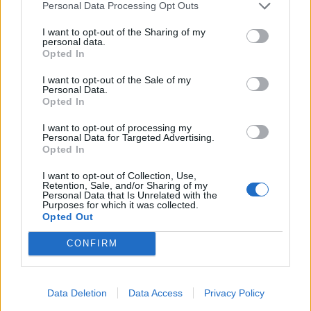
Personal Data Processing Opt Outs
πυρκαγιάς είναι σημαντικά υψηλότερη από ό,τι στο
I want to opt-out of the Sharing of my
παρακείμενο άθικτο δάσος
», σύμφωνα με τα
personal data.
Opted In
συμπεράσματα του WSL τα οποία δημοσιεύτηκαν
I want to opt-out of the Sale of my
πρόσφατα.
Personal Data.
Opted In
I want to opt-out of processing my
Personal Data for Targeted Advertising.
Opted In
I want to opt-out of Collection, Use,
«
Το θετικό αυτό συμπέρασμα δεν πρέπει όμως να
Retention, Sale, and/or Sharing of my
Personal Data that Is Unrelated with the
μας επαναπαύει, διότι πρέπει να περιμένουμε πολύ
Purposes for which it was collected.
Opted Out
για να γίνει το δάσος όπως ήταν πριν τις πυρκαγιές.
CONFIRM
Μπορεί να χρειαστούν αρκετές δεκαετίες
», όπως
τονίζουν ο Βόλγκεμουτ και οι συνεργάτες του στα
συμπεράσματά τους. Σε αυτά κάθε άλλο παρά
Data Deletion
Data Access
Privacy Policy