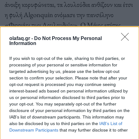
άνοιξη κορυφώνεται, τα λουλούδια ανθίζουν και έτσι
η φυλή Algonquin ονόμασε την πανσέληνο
«Φεγγάρι των Λουλουδιών». Ο Μάιος επίσης
καλείται συχνά ως ο «Μήνας των Λουλουδιών».
olafaq.gr -
Do Not Process My Personal
Information
Άλλα ονόματα της πανσελήνου του Μαΐου από
διάφορες φυλές: Το Φεγγάρι των Φύλλων , Το
If you wish to opt-out of the sale, sharing to third parties, or
Φεγγάρι της Φύτευσης, Το Φεγγάρι του Βατράχου.
processing of your personal or sensitive information for
targeted advertising by us, please use the below opt-out
Μπα, προτιμάμε των Λουλουδιών εμείς!
section to confirm your selection. Please note that after your
opt-out request is processed you may continue seeing
interest-based ads based on personal information utilized by
us or personal information disclosed to third parties prior to
Πηγή:
iEidiseis
your opt-out. You may separately opt-out of the further
disclosure of your personal information by third parties on the
IAB’s list of downstream participants. This information may
also be disclosed by us to third parties on the
IAB’s List of
Downstream Participants
that may further disclose it to other
Ακολουθήστε το OLAFAQ
third parties.