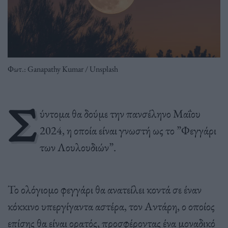
Φωτ.: Ganapathy Kumar / Unsplash
Σ
ύντομα θα δούμε την πανσέληνο Μαΐου
2024, η οποία είναι γνωστή ως το ”Φεγγάρι
των Λουλουδιών”.
Το ολόγιομο φεγγάρι θα ανατείλει κοντά σε έναν
κόκκινο υπεργίγαντα αστέρα, τον Αντάρη, ο οποίος
επίσης θα είναι ορατός, προσφέροντας ένα μοναδικό