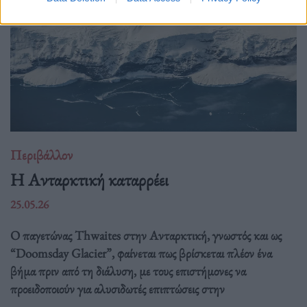
Περιβάλλον
Η Ανταρκτική καταρρέει
25.05.26
Ο παγετώνας Thwaites στην Ανταρκτική, γνωστός και ως
“Doomsday Glacier”, φαίνεται πως βρίσκεται πλέον ένα
βήμα πριν από τη διάλυση, με τους επιστήμονες να
προειδοποιούν για αλυσιδωτές επιπτώσεις στην