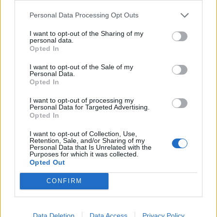
στο Google News
Personal Data Processing Opt Outs
I want to opt-out of the Sharing of my
personal data.
Opted In
I want to opt-out of the Sale of my
Newsroom
Personal Data.
Opted In
I want to opt-out of processing my
Personal Data for Targeted Advertising.
Ετικέτες :
Πανσέληνος
,
Πανσέληνος Μαΐου
,
Φεγγάρι των Λουλουδιών
.
Opted In
I want to opt-out of Collection, Use,
Retention, Sale, and/or Sharing of my
Personal Data that Is Unrelated with the
Purposes for which it was collected.
Opted Out
Δείτε επίσης
CONFIRM
Data Deletion
Data Access
Privacy Policy