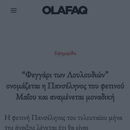
Μετάβαση
στο
περιεχόμενο
Εφημερίδα
“Φεγγάρι των Λουλουδιών”
ονομάζεται η Πανσέληνος του φετινού
Μαΐου και αναμένεται μοναδική
Η φετινή Πανσέληνος του τελευταίου μήνα
της άνοιξης λέγεται ότι θα είναι