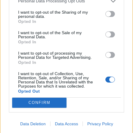
Personal Data Processing Opt Outs
Μελέτες στο παρελθόν έχουν αναδείξει τις
I want to opt-out of the Sharing of my
περιβαλλοντικές επιπτώσεις του τεχνητού
personal data.
Opted In
φωτισμού, μεταξύ άλλων για ζώα και έντομα, αλλά
I want to opt-out of the Sale of my
και γενικότερα για τα οικοσυστήματα της Ευρώπης
Personal Data.
Opted In
και άλλων περιοχών, καθώς επίσης για την
I want to opt-out of processing my
ανθρώπινη υγεία.
Personal Data for Targeted Advertising.
Opted In
I want to opt-out of Collection, Use,
Retention, Sale, and/or Sharing of my
πηγή: ΑΠΕ
Personal Data that Is Unrelated with the
Purposes for which it was collected.
Opted Out
CONFIRM
Ακολουθήστε το OLAFAQ
στο Google News
Data Deletion
Data Access
Privacy Policy