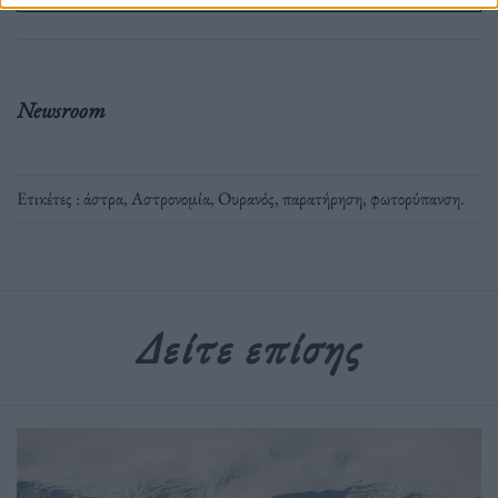
Newsroom
Ετικέτες :
άστρα
,
Αστρονομία
,
Ουρανός
,
παρατήρηση
,
φωτορύπανση
.
Δείτε επίσης