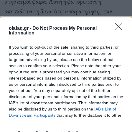
στην ατμόσφαιρα. Αυτή η φωτορύπανση
υποσκάπτει τη δυνατότητα παρατήρησης των
άστρων τα βράδια. Η εξάπλωση του φωτισμού
olafaq.gr -
Do Not Process My Personal
LED, που εκπέμπει περισσότερο μπλε φως στο
Information
οποίο τα μάτια είναι πιο ευαίσθητα, έχει επιδεινώσει
If you wish to opt-out of the sale, sharing to third parties, or
την κατάσταση.
processing of your personal or sensitive information for
targeted advertising by us, please use the below opt-out
section to confirm your selection. Please note that after your
opt-out request is processed you may continue seeing
interest-based ads based on personal information utilized by
us or personal information disclosed to third parties prior to
Πέραν αυτού, η φωτορύπανση διαταράσσει την
your opt-out. You may separately opt-out of the further
disclosure of your personal information by third parties on the
φυσική κυκλική μετάβαση από το ηλιακό στο
IAB’s list of downstream participants. This information may
αστρικό φως και αντίστροφα, μια φυσική διαδικασία
also be disclosed by us to third parties on the
IAB’s List of
Downstream Participants
that may further disclose it to other
με την οποία έχουν εξελιχθεί οι βιολογικοί
third parties.
οργανισμοί (μεταξύ άλλων και οι ίδιοι οι άνθρωποι).