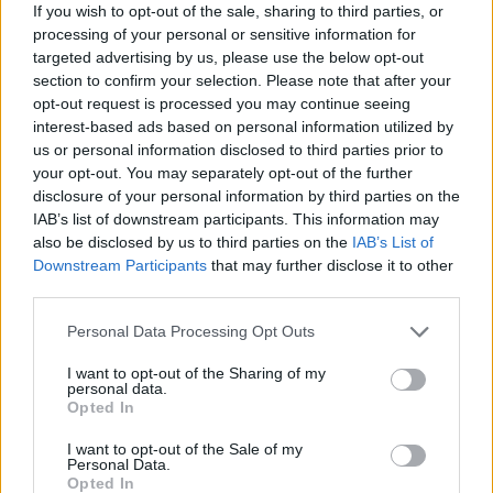
If you wish to opt-out of the sale, sharing to third parties, or
processing of your personal or sensitive information for
targeted advertising by us, please use the below opt-out
section to confirm your selection. Please note that after your
opt-out request is processed you may continue seeing
interest-based ads based on personal information utilized by
us or personal information disclosed to third parties prior to
Φωτ.: Naja Bertolt Jensen / Unsplash
your opt-out. You may separately opt-out of the further
disclosure of your personal information by third parties on the
IAB’s list of downstream participants. This information may
Η
βιομηχανία χάρτινης συσκευασίας
, η οποία είχε
also be disclosed by us to third parties on the
IAB’s List of
προηγουμένως στοχοποιηθεί από σαρωτικές
Downstream Participants
that may further disclose it to other
third parties.
απαγορεύσεις για διάφορα είδη συσκευασίας μιας
Personal Data Processing Opt Outs
χρήσης, έχει πλέον ξεφύγει από αυτές τις διατάξεις,
οι οποίες έχουν αντ’ αυτού τοποθετηθεί εξ
I want to opt-out of the Sharing of my
personal data.
ολοκλήρου στις πλαστικές συσκευασίες. Οι εν λόγω
Opted In
απαγορεύσεις θα τεθούν σε ισχύ έως το 2030.
I want to opt-out of the Sale of my
Personal Data.
Opted In