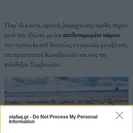
Παρ’ όλα αυτά, αρκετές βιομηχανικές ομάδες πήραν
αυτό που ήθελαν, με ένα
αποδυναμωμένο κείμενο
που προέκυψε από δύσκολες συνομιλίες μεταξύ ενός
πιο προσεκτικού Κοινοβουλίου και ενός πιο
φιλόδοξου Συμβουλίου.
olafaq.gr -
Do Not Process My Personal
Information