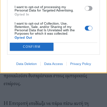
I want to opt-out of processing my
Personal Data for Targeted Advertising.
Opted In
Η Επιτροπή πρέπει ακόμη να συμφωνήσει, αφού
I want to opt-out of Collection, Use,
την τελευταία στιγμή υπήρξαν
αντιδράσεις
από το
Retention, Sale, and/or Sharing of my
Personal Data that Is Unrelated with the
Purposes for which it was collected.
ίδιο της το εμπορικό τμήμα σχετικά με το αρχικό
Opted Out
κείμενο, το οποίο θα ανάγκαζε τις εταιρείες εκτός ΕΕ
CONFIRM
να προμηθεύονται πλαστικά απόβλητα από την ΕΕ
για να επιτύχουν τους στόχους ανακυκλωμένου
Data Deletion
Data Access
Privacy Policy
περιεχομένου, γεγονός που ενδεχομένως θα
προκαλούσε δυσαρέσκεια στους εμπορικούς
εταίρους.
Η Επιτροπή επεδίωξε να πάρει πίσω αυτή τη