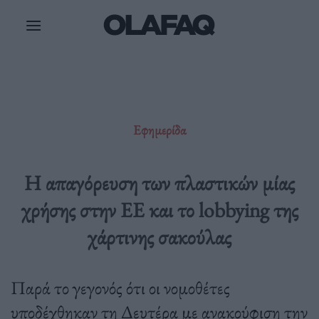
Μετάβαση
στο
περιεχόμενο
Εφημερίδα
Η απαγόρευση των πλαστικών μίας
χρήσης στην ΕΕ και το lobbying της
χάρτινης σακούλας
Παρά το γεγονός ότι οι νομοθέτες
υποδέχθηκαν τη Δευτέρα με ανακούφιση την