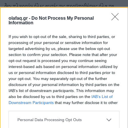
δεν πληρούν όλες αυτές τις προϋποθέσεις όλα τα
προϊόντα που επισημαίνονται ως τέτοια. Στο
olafaq.gr -
Do Not Process My Personal
Ηνωμένο Βασίλειο υπάρχει μια πρωτοβουλία για
Information
την απαγόρευση της χρήσης πλαστικών στα
If you wish to opt-out of the sale, sharing to third parties, or
μαντηλάκια. Μια άλλη επιλογή, η οποία είναι πάντα
processing of your personal or sensitive information for
targeted advertising by us, please use the below opt-out
πιο φιλική προς το περιβάλλον, είναι να απορρίψετε
section to confirm your selection. Please note that after your
εντελώς τα προϊόντα μιας χρήσης.
opt-out request is processed you may continue seeing
interest-based ads based on personal information utilized by
us or personal information disclosed to third parties prior to
your opt-out. You may separately opt-out of the further
disclosure of your personal information by third parties on the
Κάποια Αντιηλιακά
IAB’s list of downstream participants. This information may
also be disclosed by us to third parties on the
IAB’s List of
Δεδομένου ότι η έκθεση στον ήλιο αναγνωρίζεται
Downstream Participants
that may further disclose it to other
third parties.
ευρέως ως παράγοντας κινδύνου για καρκίνο του
Personal Data Processing Opt Outs
δέρματος, η αντηλιακή προστασία είναι μια