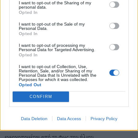
πρακτική που συνιστάται από οποιαδήποτε
I want to opt-out of the Sharing of my
personal data.
Opted In
υγειονομική αρχή. Με τι όμως πρέπει να
προστατευτούμε; Έρευνα που έγινε από τον
I want to opt-out of the Sale of my
Personal Data.
οικοτοξικολόγο Craig Downs και άλλους ειδικούς
Opted In
έχουν δείξει ότι διάφορα συστατικά των αντηλιακών
I want to opt-out of processing my
Personal Data for Targeted Advertising.
είναι
επιβλαβή για τη θαλάσσια ζωή, ιδίως η
Opted In
οξυβενζόνη
, ένα φίλτρο υπεριώδους ακτινοβολίας
I want to opt-out of Collection, Use,
Retention, Sale, and/or Sharing of my
που υπάρχει σε πολλά από αυτά τα προϊόντα και
Personal Data that Is Unrelated with the
Purposes for which it was collected.
είναι επιβλαβές για τα κοράλλια. Το 2022, μια
Opted Out
μελέτη του Πανεπιστημίου Στάνφορντ διαπίστωσε
CONFIRM
ότι τα κύτταρα των κοραλλιών μεταβολίζουν αυτή
την ένωση, μετατρέποντάς την στο αντίθετο από
Data Deletion
Data Access
Privacy Policy
αυτό που είναι: από αντηλιακό σε τοξίνη που
ενεργοποιείται από το φως του ήλιου.